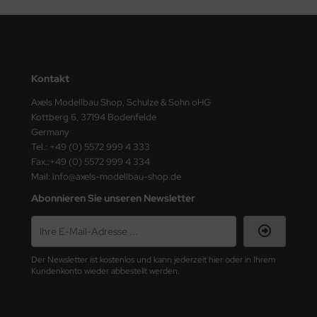
nu-Beemax
nda-Hobby
Kontakt
gasus Hobbies
Axels Modellbau Shop, Schulze & Sohn oHG
Kottberg 6, 37194 Bodenfelde
atz Nunu
Germany
Tel.: +49 (0) 5572 999 4 333
usmodel
Fax.:+49 (0) 5572 999 4 334
Mail: info@axels-modellbau-shop.de
ar Lights
Abonnieren Sie unseren Newsletter
ntos Model
vell
Der Newsletter ist kostenlos und kann jederzeit hier oder in Ihrem
ich.Models
Kundenkonto wieder abbestellt werden.
den