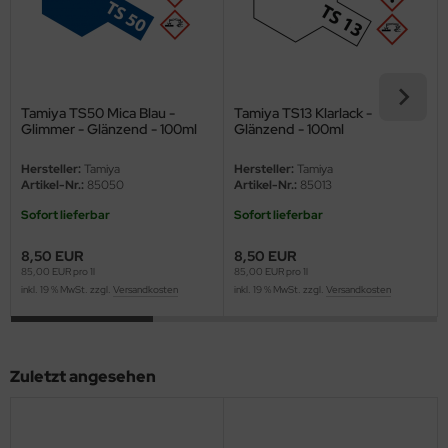
ini Model
leri
Tamiya TS50 Mica Blau -
Tamiya TS13 Klarlack -
ata
Glimmer - Glänzend - 100ml
Glänzend - 100ml
O Collections
Hersteller:
Tamiya
Hersteller:
Tamiya
Artikel-Nr.:
85050
Artikel-Nr.:
85013
NETIC
Sofort lieferbar
Sofort lieferbar
tty Hawk Model
8,50 EUR
8,50 EUR
85,00 EUR pro 1l
85,00 EUR pro 1l
tare
inkl. 19 % MwSt. zzgl.
Versandkosten
inkl. 19 % MwSt. zzgl.
Versandkosten
ick
Zuletzt angesehen
gic Factory
ASTER