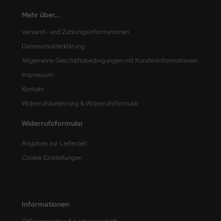
e Field Model
Mehr über...
bre Model
Versand- und Zahlungsinformationen
Datenschutzerklärung
HUMO-Kits
Allgemeine Geschäftsbedingungen mit Kundeninformationen
unkmodels
Impressum
Kontakt
ar Art
Widerrufsbelehrung & Widerrufsformular
ecial Hobby
Widerrufsformular
ar-Decals
Angaben zur Lieferzeit
Cookie Einstellungen
yata
kom
miya
Informationen