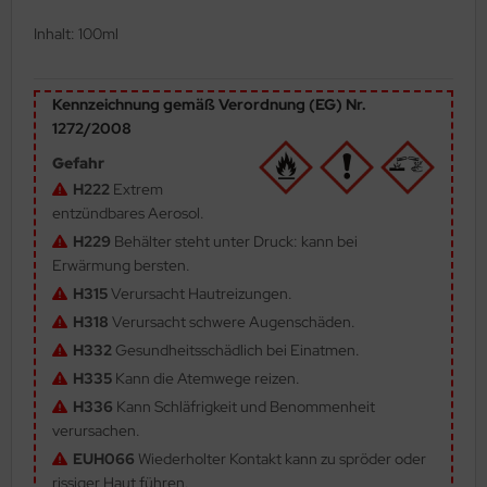
ler
Inhalt: 100ml
yhawk
Kennzeichnung gemäß Verordnung (EG) Nr.
rces of Valor / Waltersons
1272/2008
Gefahr
re Hobby
H222
Extrem
entzündbares Aerosol.
eedom Model Kits
H229
Behälter steht unter Druck: kann bei
jimi
Erwärmung bersten.
H315
Verursacht Hautreizungen.
ahleri
H318
Verursacht schwere Augenschäden.
H332
Gesundheitsschädlich bei Einatmen.
sPatch Models
H335
Kann die Atemwege reizen.
cko Models
H336
Kann Schläfrigkeit und Benommenheit
verursachen.
ow2B
EUH066
Wiederholter Kontakt kann zu spröder oder
rissiger Haut führen.