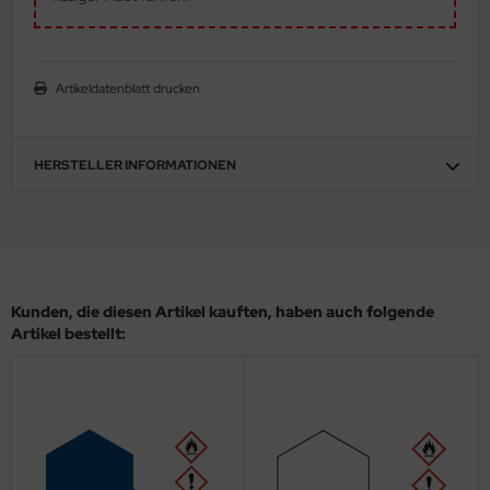
eat Wall Hobby
segawa
Artikeldatenblatt drucken
ller
 Models
HERSTELLER INFORMATIONEN
bby 2000
bby Boss
bby Craft
Kunden, die diesen Artikel kauften, haben auch folgende
Artikel bestellt:
mbrol
LOVE KIT
G Models
M