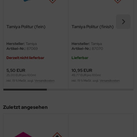
ini Model
leri
Tamiya Politur (fein)
Tamiya Politur (finish)
ata
Hersteller:
Tamiya
Hersteller:
Tamiya
Artikel-Nr.:
87069
Artikel-Nr.:
87070
O Collections
Derzeit nicht lieferbar
Lieferbar
NETIC
5,50 EUR
10,95 EUR
tty Hawk Model
25,00 EUR pro 100ml
49,77 EUR pro 100ml
inkl. 19 % MwSt. zzgl.
Versandkosten
inkl. 19 % MwSt. zzgl.
Versandkosten
tare
ick
Zuletzt angesehen
gic Factory
ASTER