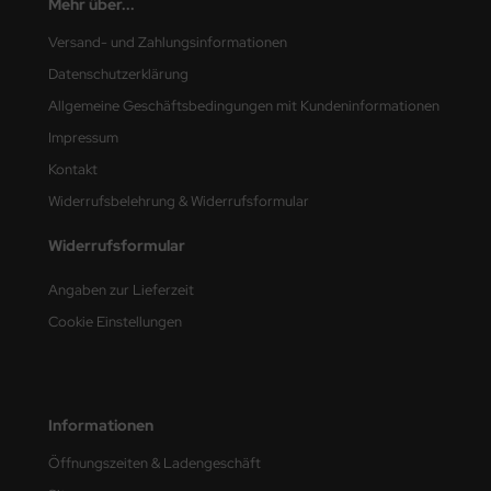
Mehr über...
e Field Model
Versand- und Zahlungsinformationen
bre Model
Datenschutzerklärung
Allgemeine Geschäftsbedingungen mit Kundeninformationen
HUMO-Kits
Impressum
unkmodels
Kontakt
Widerrufsbelehrung & Widerrufsformular
ar Art
Widerrufsformular
ecial Hobby
Angaben zur Lieferzeit
ar-Decals
Cookie Einstellungen
yata
kom
Informationen
miya
Öffnungszeiten & Ladengeschäft