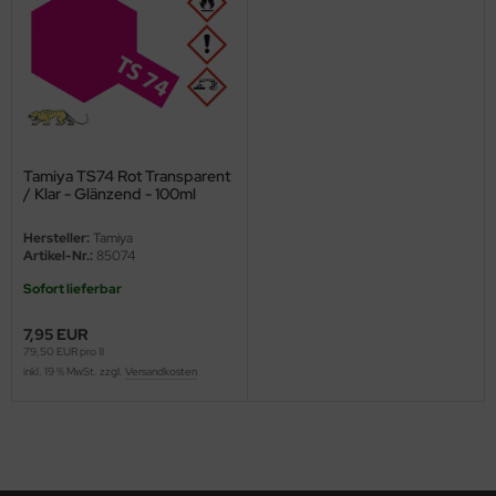
ster Box LTD
ster Tools
ng Model
liput
Tamiya TS74 Rot Transparent
/ Klar - Glänzend - 100ml
niArt
Hersteller:
Tamiya
nicraft
Artikel-Nr.:
85074
Sofort lieferbar
rage Hobby
7,95 EUR
delcollect
79,50 EUR pro 1l
inkl. 19 % MwSt. zzgl.
Versandkosten
ebius Models
PC
. Hobby / Gunze Sangyo