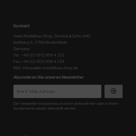
nu-Beemax
nda-Hobby
Kontakt
Axels Modellbau Shop, Schulze & Sohn oHG
gasus Hobbies
Kottberg 6, 37194 Bodenfelde
Germany
atz Nunu
Tel.: +49 (0) 5572 999 4 333
Fax.:+49 (0) 5572 999 4 334
usmodel
Mail: info@axels-modellbau-shop.de
ar Lights
Abonnieren Sie unseren Newsletter
ntos Model
vell
Der Newsletter ist kostenlos und kann jederzeit hier oder in Ihrem
Kundenkonto wieder abbestellt werden.
ich.Models
den