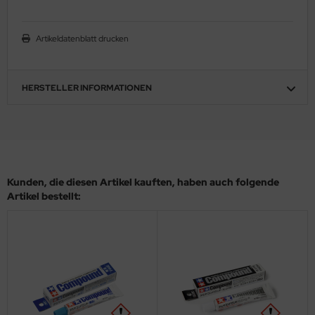
eat Wall Hobby
segawa
Artikeldatenblatt drucken
ller
HERSTELLER INFORMATIONEN
 Models
bby 2000
bby Boss
Kunden, die diesen Artikel kauften, haben auch folgende
bby Craft
Artikel bestellt:
mbrol
LOVE KIT
G Models
M