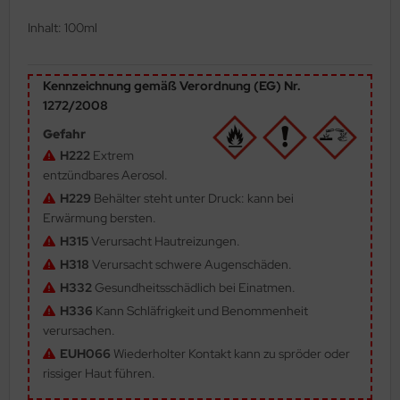
ler
Inhalt: 100ml
yhawk
Kennzeichnung gemäß Verordnung (EG) Nr.
rces of Valor / Waltersons
1272/2008
Gefahr
re Hobby
H222
Extrem
entzündbares Aerosol.
eedom Model Kits
H229
Behälter steht unter Druck: kann bei
jimi
Erwärmung bersten.
H315
Verursacht Hautreizungen.
ahleri
H318
Verursacht schwere Augenschäden.
H332
Gesundheitsschädlich bei Einatmen.
sPatch Models
H336
Kann Schläfrigkeit und Benommenheit
cko Models
verursachen.
EUH066
Wiederholter Kontakt kann zu spröder oder
ow2B
rissiger Haut führen.