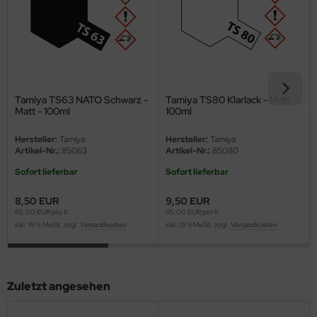
ster Box LTD
ster Tools
ng Model
Tamiya TS63 NATO Schwarz -
Tamiya TS80 Klarlack - Matt -
liput
Matt - 100ml
100ml
niArt
Hersteller:
Tamiya
Hersteller:
Tamiya
Artikel-Nr.:
85063
Artikel-Nr.:
85080
nicraft
Sofort lieferbar
Sofort lieferbar
rage Hobby
8,50 EUR
9,50 EUR
85,00 EUR pro 1l
95,00 EUR pro 1l
delcollect
inkl. 19 % MwSt. zzgl.
Versandkosten
inkl. 19 % MwSt. zzgl.
Versandkosten
ebius Models
PC
Zuletzt angesehen
. Hobby / Gunze Sangyo