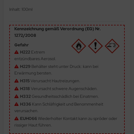
ler
Inhalt: 100ml
yhawk
Kennzeichnung gemäß Verordnung (EG) Nr.
rces of Valor / Waltersons
1272/2008
Gefahr
re Hobby
H222
Extrem
entzündbares Aerosol.
eedom Model Kits
H229
Behälter steht unter Druck: kann bei
jimi
Erwärmung bersten.
H315
Verursacht Hautreizungen.
ahleri
H318
Verursacht schwere Augenschäden.
H332
Gesundheitsschädlich bei Einatmen.
sPatch Models
H336
Kann Schläfrigkeit und Benommenheit
cko Models
verursachen.
EUH066
Wiederholter Kontakt kann zu spröder oder
ow2B
rissiger Haut führen.