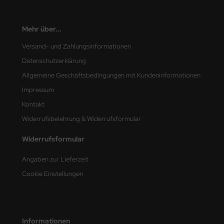
undermodel
umpeter
Mehr über...
lejo
Versand- und Zahlungsinformationen
Datenschutzerklärung
spid Models
Allgemeine Geschäftsbedingungen mit Kundeninformationen
ezda
Impressum
Kontakt
Widerrufsbelehrung & Widerrufsformular
Widerrufsformular
Angaben zur Lieferzeit
Cookie Einstellungen
Informationen