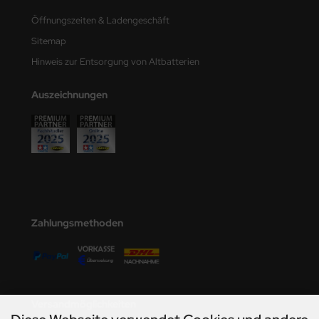
Öffnungszeiten & Ladengeschäft
Sitemap
Hinweis zur Entsorgung von Altbatterien
Auszeichnungen
Zahlungsmethoden
Versandmöglichkeiten