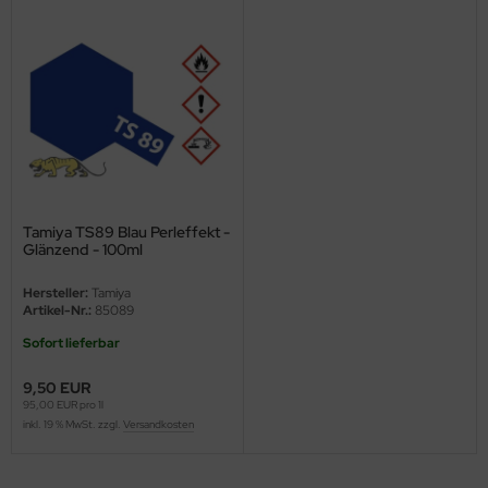
nu-Beemax
nda-Hobby
gasus Hobbies
atz Nunu
usmodel
Tamiya TS89 Blau Perleffekt -
Glänzend - 100ml
ar Lights
Hersteller:
Tamiya
Artikel-Nr.:
85089
ntos Model
Sofort lieferbar
vell
9,50 EUR
95,00 EUR pro 1l
ich.Models
inkl. 19 % MwSt. zzgl.
Versandkosten
den