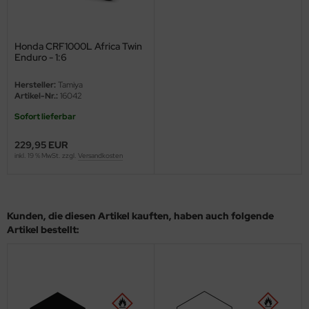
ini Model
Honda CRF1000L Africa Twin
leri
Enduro - 1:6
ata
Hersteller:
Tamiya
Artikel-Nr.:
16042
O Collections
Sofort lieferbar
NETIC
229,95 EUR
inkl. 19 % MwSt. zzgl.
Versandkosten
tty Hawk Model
tare
Kunden, die diesen Artikel kauften, haben auch folgende
ick
Artikel bestellt:
gic Factory
ASTER