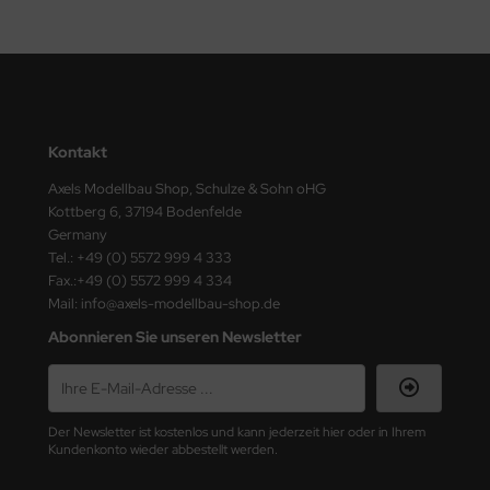
e Field Model
bre Model
HUMO-Kits
Kontakt
unkmodels
Axels Modellbau Shop, Schulze & Sohn oHG
ar Art
Kottberg 6, 37194 Bodenfelde
Germany
ecial Hobby
Tel.: +49 (0) 5572 999 4 333
Fax.:+49 (0) 5572 999 4 334
Mail: info@axels-modellbau-shop.de
ar-Decals
Abonnieren Sie unseren Newsletter
yata
kom
Der Newsletter ist kostenlos und kann jederzeit hier oder in Ihrem
miya
Kundenkonto wieder abbestellt werden.