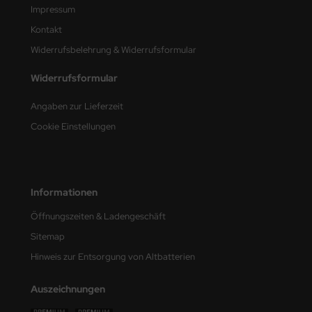
Impressum
e Field Model
Kontakt
bre Model
Widerrufsbelehrung & Widerrufsformular
HUMO-Kits
Widerrufsformular
unkmodels
Angaben zur Lieferzeit
Cookie Einstellungen
ar Art
ecial Hobby
Informationen
ar-Decals
Öffnungszeiten & Ladengeschäft
yata
Sitemap
kom
Hinweis zur Entsorgung von Altbatterien
miya
Auszeichnungen