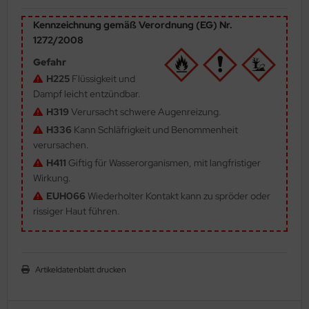
ler
Kennzeichnung gemäß Verordnung (EG) Nr.
1272/2008
yhawk
Gefahr
rces of Valor / Waltersons
H225
Flüssigkeit und
Dampf leicht entzündbar.
re Hobby
H319
Verursacht schwere Augenreizung.
H336
Kann Schläfrigkeit und Benommenheit
eedom Model Kits
verursachen.
H411
Giftig für Wasserorganismen, mit langfristiger
jimi
Wirkung.
ahleri
EUH066
Wiederholter Kontakt kann zu spröder oder
rissiger Haut führen.
sPatch Models
cko Models
Artikeldatenblatt drucken
ow2B