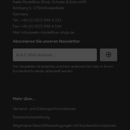
Axels Modellbau Shop, Schulze & Sohn oHG
Kottberg 6, 37194 Bodenfelde
nu-Beemax
Germany
Tel.: +49 (0) 5572 999 4 333
nda-Hobby
Fax.:+49 (0) 5572 999 4 334
Mail: info@axels-modellbau-shop.de
gasus Hobbies
Abonnieren Sie unseren Newsletter
atz Nunu
usmodel
Der Newsletter ist kostenlos und kann jederzeit hier oder in Ihrem
Kundenkonto wieder abbestellt werden.
ar Lights
ntos Model
vell
Mehr über...
Versand- und Zahlungsinformationen
ich.Models
Datenschutzerklärung
den
Allgemeine Geschäftsbedingungen mit Kundeninformationen