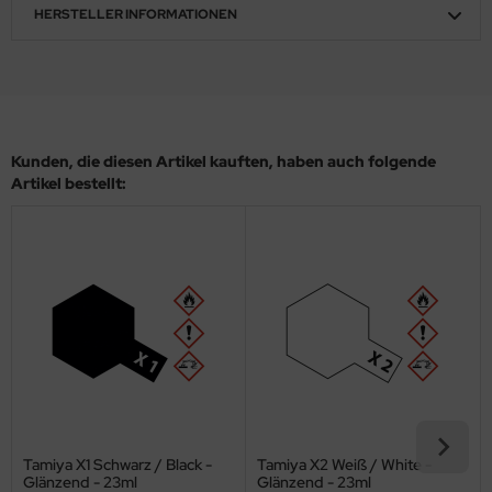
eat Wall Hobby
HERSTELLER INFORMATIONEN
segawa
ller
 Models
Kunden, die diesen Artikel kauften, haben auch folgende
Artikel bestellt:
bby 2000
bby Boss
bby Craft
mbrol
LOVE KIT
G Models
Tamiya X1 Schwarz / Black -
Tamiya X2 Weiß / White -
M
Glänzend - 23ml
Glänzend - 23ml