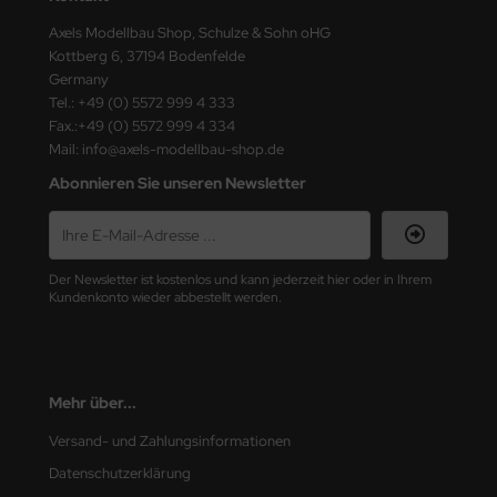
ster Box LTD
Axels Modellbau Shop, Schulze & Sohn oHG
Kottberg 6, 37194 Bodenfelde
ster Tools
Germany
Tel.: +49 (0) 5572 999 4 333
ng Model
Fax.:+49 (0) 5572 999 4 334
Mail: info@axels-modellbau-shop.de
liput
Abonnieren Sie unseren Newsletter
niArt
nicraft
Der Newsletter ist kostenlos und kann jederzeit hier oder in Ihrem
Kundenkonto wieder abbestellt werden.
rage Hobby
delcollect
ebius Models
Mehr über...
Versand- und Zahlungsinformationen
PC
Datenschutzerklärung
. Hobby / Gunze Sangyo