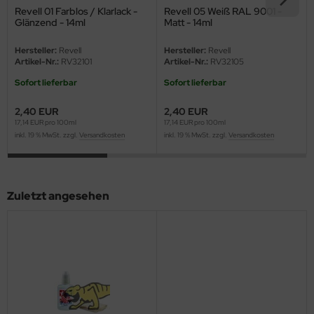
eat Wall Hobby
Revell 01 Farblos / Klarlack -
Revell 05 Weiß RAL 9001 -
Glänzend - 14ml
Matt - 14ml
segawa
Hersteller:
Revell
Hersteller:
Revell
Artikel-Nr.:
RV32101
Artikel-Nr.:
RV32105
ller
Sofort lieferbar
Sofort lieferbar
 Models
2,40 EUR
2,40 EUR
17,14 EUR pro 100ml
17,14 EUR pro 100ml
bby 2000
inkl. 19 % MwSt. zzgl.
Versandkosten
inkl. 19 % MwSt. zzgl.
Versandkosten
bby Boss
bby Craft
Zuletzt angesehen
mbrol
LOVE KIT
G Models
M