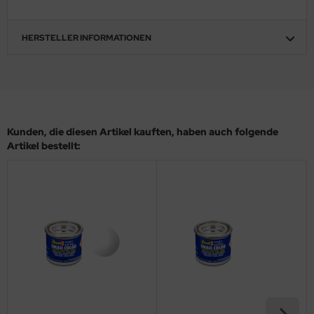
ler
HERSTELLER INFORMATIONEN
yhawk
rces of Valor / Waltersons
re Hobby
Kunden, die diesen Artikel kauften, haben auch folgende
eedom Model Kits
Artikel bestellt:
jimi
ahleri
sPatch Models
cko Models
ow2B