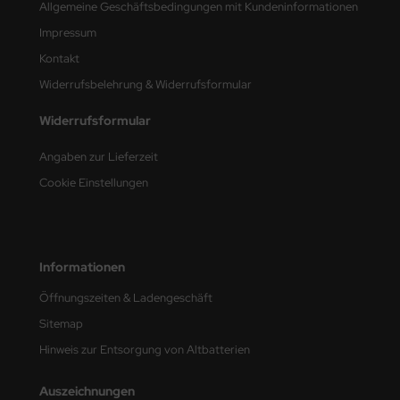
Allgemeine Geschäftsbedingungen mit Kundeninformationen
Impressum
nu-Beemax
Kontakt
nda-Hobby
Widerrufsbelehrung & Widerrufsformular
gasus Hobbies
Widerrufsformular
atz Nunu
Angaben zur Lieferzeit
Cookie Einstellungen
usmodel
ar Lights
ntos Model
Informationen
Öffnungszeiten & Ladengeschäft
vell
Sitemap
ich.Models
Hinweis zur Entsorgung von Altbatterien
den
Auszeichnungen