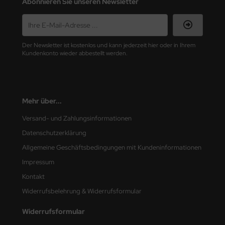
Abonnieren Sie unseren Newsletter
nu-Beemax
nda-Hobby
Der Newsletter ist kostenlos und kann jederzeit hier oder in Ihrem
Kundenkonto wieder abbestellt werden.
gasus Hobbies
atz Nunu
Mehr über...
usmodel
Versand- und Zahlungsinformationen
ar Lights
Datenschutzerklärung
Allgemeine Geschäftsbedingungen mit Kundeninformationen
ntos Model
Impressum
vell
Kontakt
Widerrufsbelehrung & Widerrufsformular
ich.Models
Widerrufsformular
den