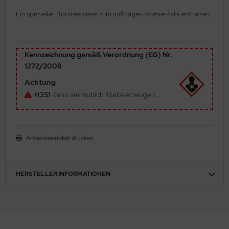
ler
Ein spezieller Borstenpinsel zum auftragen ist ebenfalls enthalten.
yhawk
Kennzeichnung gemäß Verordnung (EG) Nr.
rces of Valor / Waltersons
1272/2008
re Hobby
Achtung
H351
Kann vermutlich Krebs erzeugen.
eedom Model Kits
jimi
Artikeldatenblatt drucken
ahleri
sPatch Models
HERSTELLER INFORMATIONEN
cko Models
ow2B