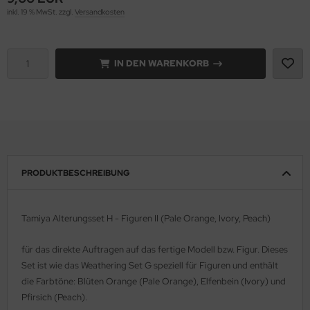
inkl. 19 % MwSt. zzgl.
Versandkosten
e Field Model 1:35
rson Modelsport
bre Model - 1:35
assy Hobby
IN DEN WARENKORB
ar Art / Glow 2B 1:35
MK
nstige Hersteller
eatex
kom 1:35
s Werk
PRODUKTBESCHREIBUNG
miya 1:35
luxe Materials
under Model 1:35
ODELKITS
Tamiya Alterungsset H - Figuren II (Pale Orange, Ivory, Peach)
umpeter 1:35
agon Models
für das direkte Auftragen auf das fertige Modell bzw. Figur. Dieses
Set ist wie das Weathering Set G speziell für Figuren und enthält
ezda 1:35
uard
die Farbtöne: Blüten Orange (Pale Orange), Elfenbein (Ivory) und
behör Maßstab 1:35
ergreen Scale Models
Pfirsich (Peach).