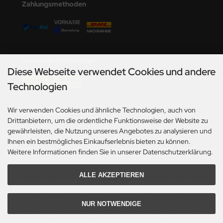
undermodel
Zahlungsmethoden
ger Model
umpeter
Versandmöglichkeiten
lejo
Diese Webseite verwendet Cookies und andere
Technologien
spid Models
ezda
Wir verwenden Cookies und ähnliche Technologien, auch von
Social Media
Drittanbietern, um die ordentliche Funktionsweise der Website zu
gewährleisten, die Nutzung unseres Angebotes zu analysieren und
Ihnen ein bestmögliches Einkaufserlebnis bieten zu können.
Weitere Informationen finden Sie in unserer Datenschutzerklärung.
ALLE AKZEPTIEREN
*Gilt für Lieferungen innerhalb Deutschlands. Lieferzeiten für andere Länder und
Informationen zur Berechnung des Liefertermins siehe hier:
Angaben zur Lieferzeit.
NUR NOTWENDIGE
Alle Preise inkl. gesetzl. MwSt. zzgl.
Versandkosten
. Die durchgestrichenen Preise
entsprechen dem bisherigen Preis bei Axels Modellbau Shop.