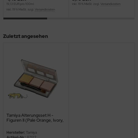
19,13 EUR pro 100ml
inkl. 19 % MwSt. zzgl.
Versandkosten
ini Model
inkl. 19 % MwSt. zzgl.
Versandkosten
leri
Zuletzt angesehen
ata
O Collections
NETIC
tty Hawk Model
tare
ick
Tamiya Alterungsset H -
gic Factory
Figuren II (Pale Orange, Ivory,
Peach)
ASTER
Hersteller:
Tamiya
Artikel-Nr.:
87127