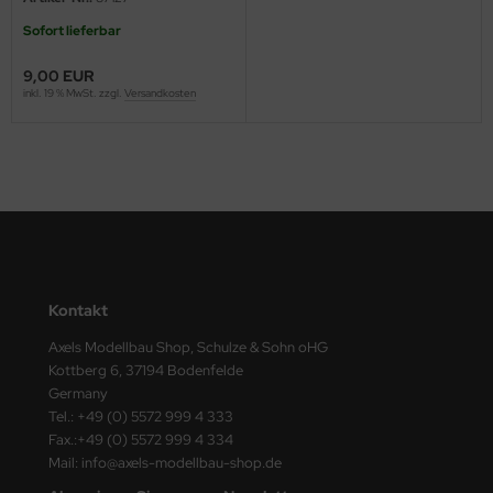
ster Box LTD
Sofort lieferbar
ster Tools
9,00 EUR
inkl. 19 % MwSt. zzgl.
Versandkosten
ng Model
liput
niArt
nicraft
rage Hobby
Kontakt
delcollect
Axels Modellbau Shop, Schulze & Sohn oHG
Kottberg 6, 37194 Bodenfelde
ebius Models
Germany
Tel.: +49 (0) 5572 999 4 333
Fax.:+49 (0) 5572 999 4 334
PC
Mail: info@axels-modellbau-shop.de
. Hobby / Gunze Sangyo