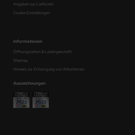
Angaben zur Lieferzeit
e Field Model
Cookie Einstellungen
bre Model
HUMO-Kits
Informationen
unkmodels
Öffnungszeiten & Ladengeschäft
ar Art
Sitemap
Hinweis zur Entsorgung von Altbatterien
ecial Hobby
Auszeichnungen
ar-Decals
yata
kom
miya