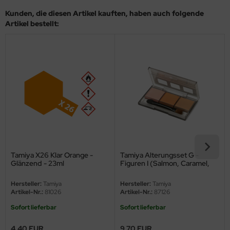
eat Wall Hobby
Kunden, die diesen Artikel kauften, haben auch folgende
Artikel bestellt:
segawa
ller
 Models
bby 2000
bby Boss
bby Craft
Tamiya X26 Klar Orange -
Tamiya Alterungsset G -
mbrol
Glänzend - 23ml
Figuren I (Salmon, Caramel,
Chestnut)
LOVE KIT
Hersteller:
Tamiya
Hersteller:
Tamiya
Artikel-Nr.:
81026
Artikel-Nr.:
87126
G Models
Sofort lieferbar
Sofort lieferbar
M
4,40 EUR
9,70 EUR