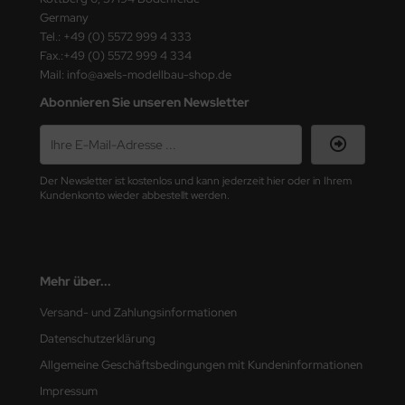
ster Box LTD
Germany
Tel.: +49 (0) 5572 999 4 333
ster Tools
Fax.:+49 (0) 5572 999 4 334
Mail: info@axels-modellbau-shop.de
ng Model
Abonnieren Sie unseren Newsletter
liput
niArt
Der Newsletter ist kostenlos und kann jederzeit hier oder in Ihrem
Kundenkonto wieder abbestellt werden.
nicraft
rage Hobby
Mehr über...
delcollect
Versand- und Zahlungsinformationen
ebius Models
Datenschutzerklärung
PC
Allgemeine Geschäftsbedingungen mit Kundeninformationen
Impressum
. Hobby / Gunze Sangyo