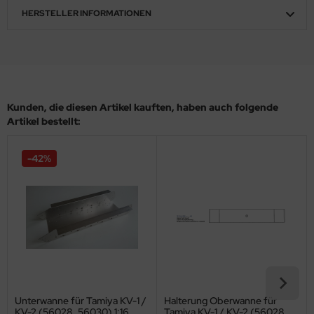
HERSTELLER INFORMATIONEN
ler
yhawk
rces of Valor / Waltersons
Kunden, die diesen Artikel kauften, haben auch folgende
re Hobby
Artikel bestellt:
eedom Model Kits
-42%
jimi
ahleri
sPatch Models
cko Models
ow2B
Unterwanne für Tamiya KV-1 /
Halterung Oberwanne für
KV-2 (56028, 56030) 1:16
Tamiya KV-1 / KV-2 (56028,