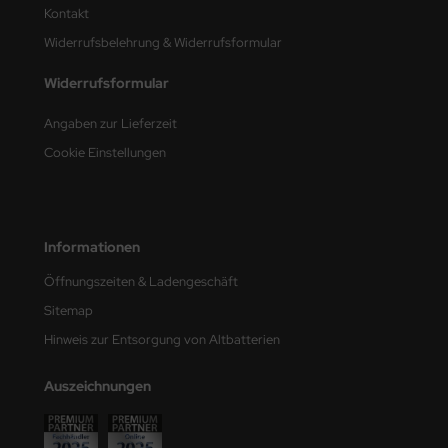
Kontakt
nu-Beemax
Widerrufsbelehrung & Widerrufsformular
nda-Hobby
Widerrufsformular
Angaben zur Lieferzeit
gasus Hobbies
Cookie Einstellungen
atz Nunu
usmodel
Informationen
ar Lights
Öffnungszeiten & Ladengeschäft
ntos Model
Sitemap
vell
Hinweis zur Entsorgung von Altbatterien
ich.Models
Auszeichnungen
den