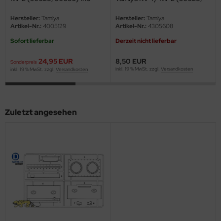
eat Wall Hobby
56030) 1:16
Hersteller:
Tamiya
Hersteller:
Tamiya
segawa
Artikel-Nr.:
4005129
Artikel-Nr.:
4305608
Sofort lieferbar
Derzeit nicht lieferbar
ller
24,95 EUR
8,50 EUR
Sonderpreis
 Models
inkl. 19 % MwSt. zzgl.
Versandkosten
inkl. 19 % MwSt. zzgl.
Versandkosten
bby 2000
bby Boss
Zuletzt angesehen
bby Craft
mbrol
LOVE KIT
G Models
M