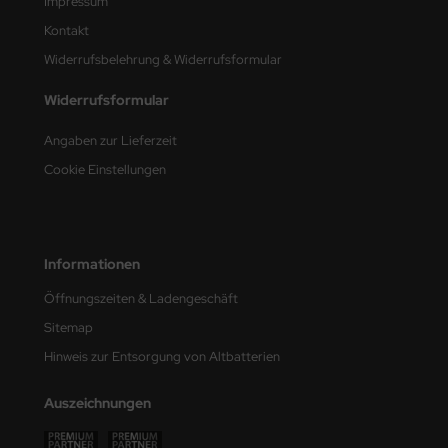
Impressum
Kontakt
nu-Beemax
Widerrufsbelehrung & Widerrufsformular
nda-Hobby
Widerrufsformular
gasus Hobbies
Angaben zur Lieferzeit
atz Nunu
Cookie Einstellungen
usmodel
ar Lights
Informationen
ntos Model
Öffnungszeiten & Ladengeschäft
Sitemap
vell
Hinweis zur Entsorgung von Altbatterien
ich.Models
Auszeichnungen
den