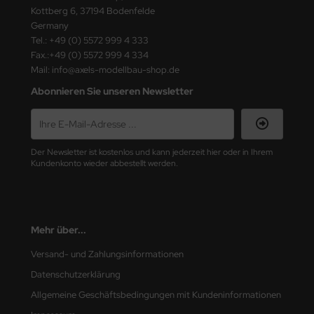
ster Box LTD
Kottberg 6, 37194 Bodenfelde
Germany
ster Tools
Tel.: +49 (0) 5572 999 4 333
Fax.:+49 (0) 5572 999 4 334
ng Model
Mail: info@axels-modellbau-shop.de
Abonnieren Sie unseren Newsletter
liput
niArt
Der Newsletter ist kostenlos und kann jederzeit hier oder in Ihrem
nicraft
Kundenkonto wieder abbestellt werden.
rage Hobby
delcollect
Mehr über...
ebius Models
Versand- und Zahlungsinformationen
Datenschutzerklärung
PC
Allgemeine Geschäftsbedingungen mit Kundeninformationen
. Hobby / Gunze Sangyo