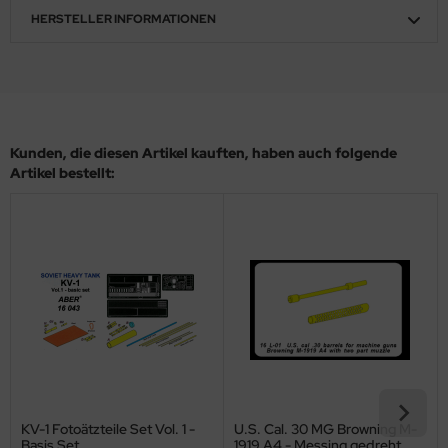
HERSTELLER INFORMATIONEN
ler
yhawk
rces of Valor / Waltersons
Kunden, die diesen Artikel kauften, haben auch folgende
re Hobby
Artikel bestellt:
eedom Model Kits
jimi
ahleri
sPatch Models
cko Models
ow2B
KV-1 Fotoätzteile Set Vol. 1 -
U.S. Cal. 30 MG Browning M-
Basis Set
1919 A4 - Messing gedreht