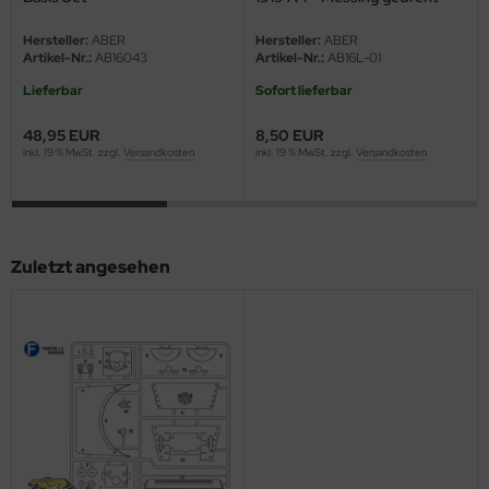
eat Wall Hobby
Hersteller:
ABER
Hersteller:
ABER
segawa
Artikel-Nr.:
AB16043
Artikel-Nr.:
AB16L-01
Lieferbar
Sofort lieferbar
ller
48,95 EUR
8,50 EUR
 Models
inkl. 19 % MwSt. zzgl.
Versandkosten
inkl. 19 % MwSt. zzgl.
Versandkosten
bby 2000
bby Boss
Zuletzt angesehen
bby Craft
mbrol
LOVE KIT
G Models
M