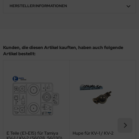
HERSTELLER INFORMATIONEN
ler
yhawk
rces of Valor / Waltersons
Kunden, die diesen Artikel kauften, haben auch folgende
re Hobby
Artikel bestellt:
eedom Model Kits
jimi
ahleri
sPatch Models
cko Models
ow2B
E Teile (E1-E15) für Tamiya
Hupe für KV-1 / KV-2
KV-1 / KV-2 (56028, 56030)