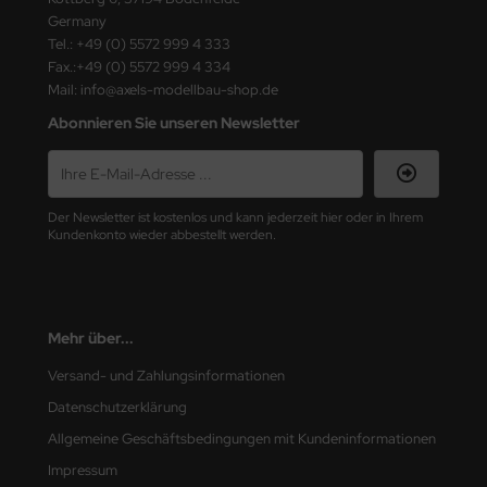
ster Box LTD
Germany
Tel.: +49 (0) 5572 999 4 333
ster Tools
Fax.:+49 (0) 5572 999 4 334
Mail: info@axels-modellbau-shop.de
ng Model
Abonnieren Sie unseren Newsletter
liput
niArt
Der Newsletter ist kostenlos und kann jederzeit hier oder in Ihrem
Kundenkonto wieder abbestellt werden.
nicraft
rage Hobby
Mehr über...
delcollect
Versand- und Zahlungsinformationen
ebius Models
Datenschutzerklärung
PC
Allgemeine Geschäftsbedingungen mit Kundeninformationen
Impressum
. Hobby / Gunze Sangyo