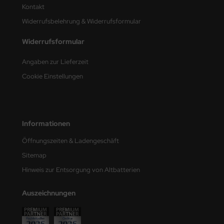
Kontakt
nu-Beemax
Widerrufsbelehrung & Widerrufsformular
nda-Hobby
Widerrufsformular
Angaben zur Lieferzeit
gasus Hobbies
Cookie Einstellungen
atz Nunu
usmodel
Informationen
ar Lights
Öffnungszeiten & Ladengeschäft
ntos Model
Sitemap
vell
Hinweis zur Entsorgung von Altbatterien
ich.Models
Auszeichnungen
den