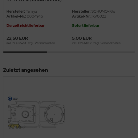
eat Wall Hobby
1:16
Hersteller:
Tamiya
Hersteller:
SCHUMO-Kits
segawa
Artikel-Nr.:
0004946
Artikel-Nr.:
KV0022
Derzeit nicht lieferbar
Sofort lieferbar
ller
22,50 EUR
5,00 EUR
 Models
inkl. 19 % MwSt. zzgl.
Versandkosten
inkl. 19 % MwSt. zzgl.
Versandkosten
bby 2000
bby Boss
Zuletzt angesehen
bby Craft
mbrol
LOVE KIT
G Models
M