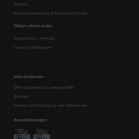
Kontakt
nu-Beemax
Widerrufsbelehrung & Widerrufsformular
nda-Hobby
Widerrufsformular
Angaben zur Lieferzeit
gasus Hobbies
Cookie Einstellungen
atz Nunu
usmodel
Informationen
ar Lights
Öffnungszeiten & Ladengeschäft
ntos Model
Sitemap
vell
Hinweis zur Entsorgung von Altbatterien
ich.Models
Auszeichnungen
den