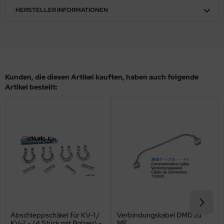
HERSTELLER INFORMATIONEN
ler
yhawk
rces of Valor / Waltersons
re Hobby
Kunden, die diesen Artikel kauften, haben auch folgende
Artikel bestellt:
eedom Model Kits
jimi
ahleri
sPatch Models
cko Models
ow2B
Abschleppschäkel für KV-1 /
Verbindungskabel DMD zu
KV-2 - (4 Stück mit Bolzen) -
MF