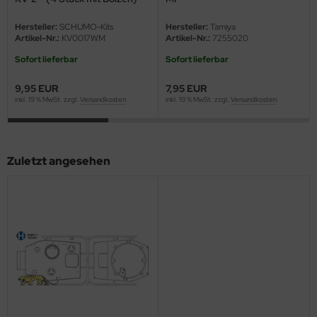
eat Wall Hobby
1:16
Hersteller:
SCHUMO-Kits
Hersteller:
Tamiya
segawa
Artikel-Nr.:
KV0017WM
Artikel-Nr.:
7255020
Sofort lieferbar
Sofort lieferbar
ller
9,95 EUR
7,95 EUR
 Models
inkl. 19 % MwSt. zzgl.
Versandkosten
inkl. 19 % MwSt. zzgl.
Versandkosten
bby 2000
bby Boss
Zuletzt angesehen
bby Craft
mbrol
LOVE KIT
G Models
M