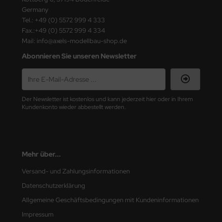
ster Box LTD
Germany
Tel.: +49 (0) 5572 999 4 333
ster Tools
Fax.:+49 (0) 5572 999 4 334
Mail: info@axels-modellbau-shop.de
ng Model
Abonnieren Sie unseren Newsletter
liput
niArt
Der Newsletter ist kostenlos und kann jederzeit hier oder in Ihrem
Kundenkonto wieder abbestellt werden.
nicraft
rage Hobby
Mehr über...
delcollect
Versand- und Zahlungsinformationen
ebius Models
Datenschutzerklärung
PC
Allgemeine Geschäftsbedingungen mit Kundeninformationen
Impressum
. Hobby / Gunze Sangyo