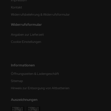
Impressum
Kontakt
nu-Beemax
Widerrufsbelehrung & Widerrufsformular
nda-Hobby
Widerrufsformular
gasus Hobbies
Angaben zur Lieferzeit
atz Nunu
Cookie Einstellungen
usmodel
ar Lights
Informationen
ntos Model
Öffnungszeiten & Ladengeschäft
Sitemap
vell
Hinweis zur Entsorgung von Altbatterien
ich.Models
Auszeichnungen
den