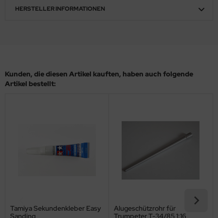
HERSTELLER INFORMATIONEN
ler
yhawk
rces of Valor / Waltersons
Kunden, die diesen Artikel kauften, haben auch folgende
re Hobby
Artikel bestellt:
eedom Model Kits
jimi
ahleri
sPatch Models
cko Models
ow2B
Tamiya Sekundenkleber Easy
Alugeschützrohr für
Sanding
Trumpeter T-34/85 1:16