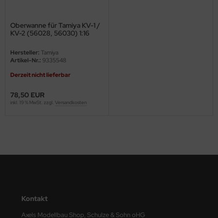
ini Model
Oberwanne für Tamiya KV-1 /
KV-2 (56028, 56030) 1:16
leri
Hersteller:
Tamiya
ata
Artikel-Nr.:
9335548
Derzeit nicht lieferbar
O Collections
78,50 EUR
NETIC
inkl. 19 % MwSt. zzgl.
Versandkosten
tty Hawk Model
tare
ick
gic Factory
Kontakt
ASTER
Axels Modellbau Shop, Schulze & Sohn oHG