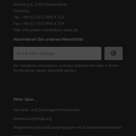
ster Box LTD
Kottberg 6, 37194 Bodenfelde
Germany
ster Tools
Tel.: +49 (0) 5572 999 4 333
Fax.:+49 (0) 5572 999 4 334
Mail: info@axels-modellbau-shop.de
ng Model
Abonnieren Sie unseren Newsletter
liput
niArt
Der Newsletter ist kostenlos und kann jederzeit hier oder in Ihrem
nicraft
Kundenkonto wieder abbestellt werden.
rage Hobby
delcollect
Mehr über...
ebius Models
Versand- und Zahlungsinformationen
Datenschutzerklärung
PC
Allgemeine Geschäftsbedingungen mit Kundeninformationen
. Hobby / Gunze Sangyo