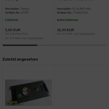
eat Wall Hobby
Hersteller:
Tamiya
Hersteller:
SCHUMO-Kits
segawa
Artikel-Nr.:
87187
Artikel-Nr.:
T34850010
Lieferbar
Sofort lieferbar
ller
5,80 EUR
26,95 EUR
 Models
193,33 EUR pro 100g
inkl. 19 % MwSt. zzgl.
Versandkosten
inkl. 19 % MwSt. zzgl.
Versandkosten
bby 2000
bby Boss
Zuletzt angesehen
bby Craft
mbrol
LOVE KIT
G Models
M