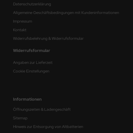
Datenschutzerklärung
nu-Beemax
Allgemeine Geschäftsbedingungen mit Kundeninformationen
Impressum
nda-Hobby
Kontakt
gasus Hobbies
Widerrufsbelehrung & Widerrufsformular
atz Nunu
Widerrufsformular
usmodel
Angaben zur Lieferzeit
Cookie Einstellungen
ar Lights
ntos Model
Informationen
vell
Öffnungszeiten & Ladengeschäft
ich.Models
Sitemap
den
Hinweis zur Entsorgung von Altbatterien