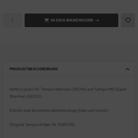
e Field Model 1:35
rson Modelsport
IN DEN WARENKORB
bre Model - 1:35
assy Hobby
ar Art / Glow 2B 1:35
MK
nstige Hersteller
eatex
kom 1:35
s Werk
PRODUKTBESCHREIBUNG
miya 1:35
luxe Materials
Kette (1 paar) für Tamiya Sherman (56014) und Tamiya M51 Super
under Model 1:35
ODELKITS
Sherman (56032)
umpeter 1:35
agon Models
Enthält zwei komplette Kettenstränge (links und rechts)
ezda 1:35
uard
Original Tamiya Artikel-Nr. 19415798
behör Maßstab 1:35
ergreen Scale Models