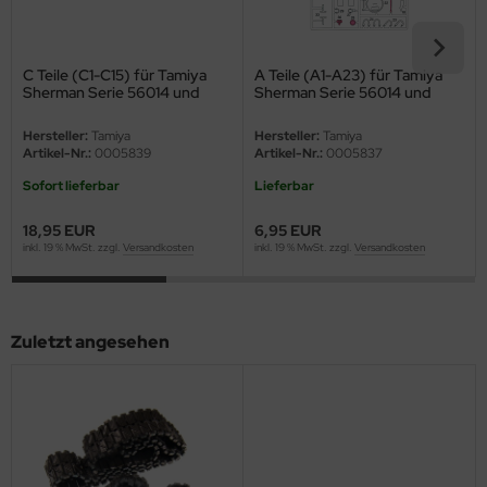
eat Wall Hobby
segawa
C Teile (C1-C15) für Tamiya
A Teile (A1-A23) für Tamiya
Sherman Serie 56014 und
Sherman Serie 56014 und
ller
56032 1:16
56032 1:16
Hersteller:
Tamiya
Hersteller:
Tamiya
 Models
Artikel-Nr.:
0005839
Artikel-Nr.:
0005837
Sofort lieferbar
Lieferbar
bby 2000
18,95 EUR
6,95 EUR
bby Boss
inkl. 19 % MwSt. zzgl.
Versandkosten
inkl. 19 % MwSt. zzgl.
Versandkosten
bby Craft
mbrol
Zuletzt angesehen
LOVE KIT
G Models
M