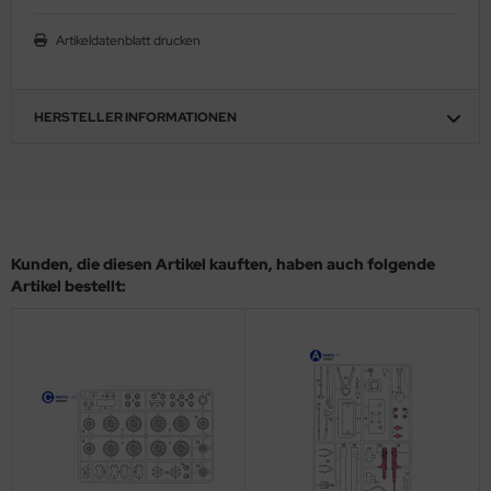
ler
Artikeldatenblatt drucken
yhawk
HERSTELLER INFORMATIONEN
rces of Valor / Waltersons
re Hobby
eedom Model Kits
jimi
Kunden, die diesen Artikel kauften, haben auch folgende
Artikel bestellt:
ahleri
sPatch Models
cko Models
ow2B