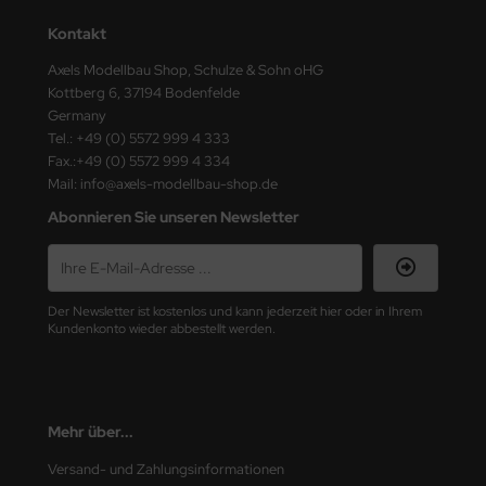
ster Box LTD
Kontakt
ster Tools
Axels Modellbau Shop, Schulze & Sohn oHG
Kottberg 6, 37194 Bodenfelde
ng Model
Germany
Tel.: +49 (0) 5572 999 4 333
liput
Fax.:+49 (0) 5572 999 4 334
Mail: info@axels-modellbau-shop.de
niArt
Abonnieren Sie unseren Newsletter
nicraft
rage Hobby
Der Newsletter ist kostenlos und kann jederzeit hier oder in Ihrem
Kundenkonto wieder abbestellt werden.
delcollect
ebius Models
Mehr über...
PC
Versand- und Zahlungsinformationen
. Hobby / Gunze Sangyo