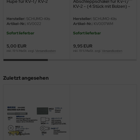
Hupe für KV-1 / KV-2
Abschleppschäkel für KV-1 /
eat Wall Hobby
KV-2 - (4 Stück mit Bolzen) -
1:16
segawa
Hersteller:
SCHUMO-Kits
Hersteller:
SCHUMO-Kits
Artikel-Nr.:
KV0022
Artikel-Nr.:
KV0017WM
ller
Sofort lieferbar
Sofort lieferbar
 Models
5,00 EUR
9,95 EUR
inkl. 19 % MwSt. zzgl.
Versandkosten
inkl. 19 % MwSt. zzgl.
Versandkosten
bby 2000
bby Boss
Zuletzt angesehen
bby Craft
mbrol
LOVE KIT
G Models
M