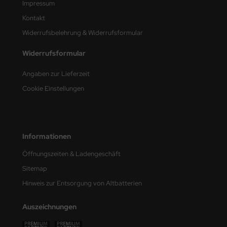
Impressum
Kontakt
nu-Beemax
Widerrufsbelehrung & Widerrufsformular
nda-Hobby
Widerrufsformular
gasus Hobbies
Angaben zur Lieferzeit
atz Nunu
Cookie Einstellungen
usmodel
ar Lights
Informationen
ntos Model
Öffnungszeiten & Ladengeschäft
Sitemap
vell
Hinweis zur Entsorgung von Altbatterien
ich.Models
Auszeichnungen
den