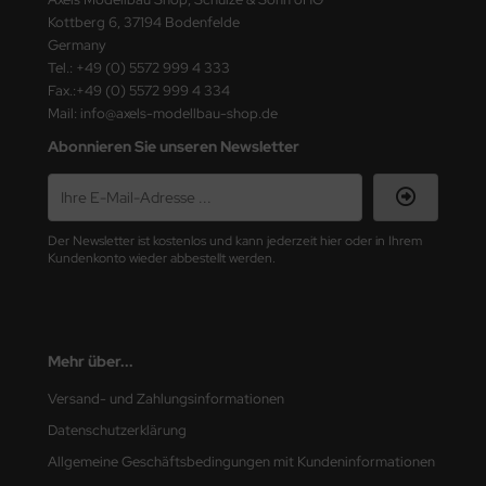
ster Box LTD
Kottberg 6, 37194 Bodenfelde
Germany
ster Tools
Tel.: +49 (0) 5572 999 4 333
Fax.:+49 (0) 5572 999 4 334
ng Model
Mail: info@axels-modellbau-shop.de
Abonnieren Sie unseren Newsletter
liput
niArt
Der Newsletter ist kostenlos und kann jederzeit hier oder in Ihrem
nicraft
Kundenkonto wieder abbestellt werden.
rage Hobby
delcollect
Mehr über...
ebius Models
Versand- und Zahlungsinformationen
Datenschutzerklärung
PC
Allgemeine Geschäftsbedingungen mit Kundeninformationen
. Hobby / Gunze Sangyo