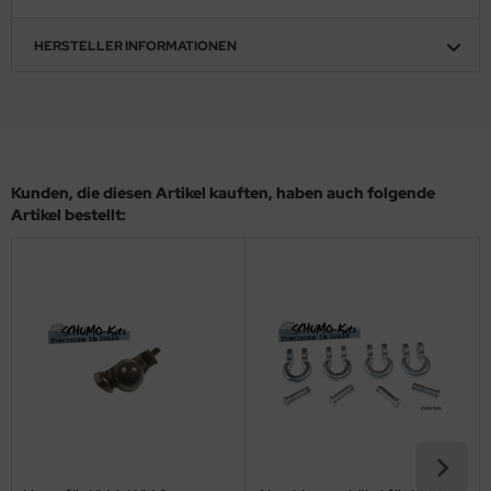
ler
HERSTELLER INFORMATIONEN
yhawk
rces of Valor / Waltersons
re Hobby
Kunden, die diesen Artikel kauften, haben auch folgende
Artikel bestellt:
eedom Model Kits
jimi
ahleri
sPatch Models
cko Models
ow2B