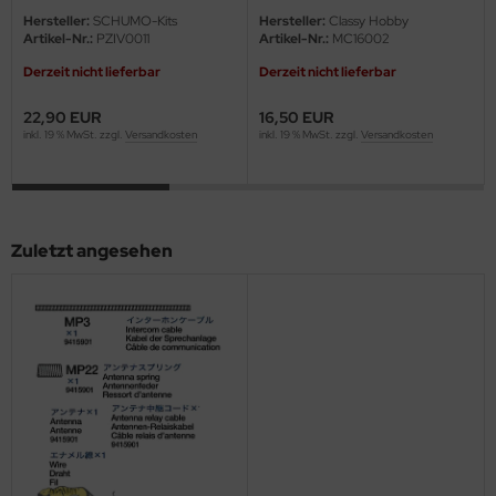
eat Wall Hobby
Hersteller:
SCHUMO-Kits
Hersteller:
Classy Hobby
Artikel-Nr.:
PZIV0011
Artikel-Nr.:
MC16002
segawa
Derzeit nicht lieferbar
Derzeit nicht lieferbar
ller
22,90 EUR
16,50 EUR
inkl. 19 % MwSt. zzgl.
Versandkosten
inkl. 19 % MwSt. zzgl.
Versandkosten
 Models
bby 2000
bby Boss
Zuletzt angesehen
bby Craft
mbrol
LOVE KIT
G Models
M