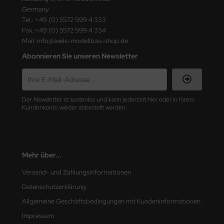
ster Box LTD
Germany
Tel.: +49 (0) 5572 999 4 333
ster Tools
Fax.:+49 (0) 5572 999 4 334
Mail: info@axels-modellbau-shop.de
ng Model
Abonnieren Sie unseren Newsletter
liput
niArt
Der Newsletter ist kostenlos und kann jederzeit hier oder in Ihrem
Kundenkonto wieder abbestellt werden.
nicraft
rage Hobby
Mehr über...
delcollect
Versand- und Zahlungsinformationen
ebius Models
Datenschutzerklärung
PC
Allgemeine Geschäftsbedingungen mit Kundeninformationen
Impressum
. Hobby / Gunze Sangyo