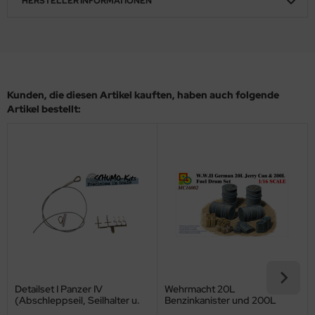
HERSTELLER INFORMATIONEN
ler
yhawk
rces of Valor / Waltersons
Kunden, die diesen Artikel kauften, haben auch folgende
re Hobby
Artikel bestellt:
eedom Model Kits
jimi
ahleri
sPatch Models
cko Models
Detailset I Panzer IV
Wehrmacht 20L
ow2B
(Abschleppseil, Seilhalter u.
Benzinkanister und 200L
Heckdetails)
Benzinfässer Set - 1:16