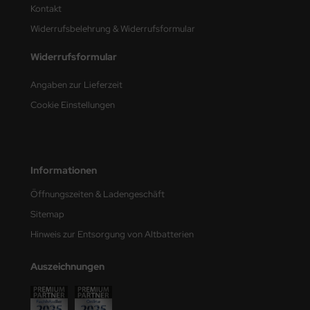
Kontakt
nu-Beemax
Widerrufsbelehrung & Widerrufsformular
nda-Hobby
Widerrufsformular
Angaben zur Lieferzeit
gasus Hobbies
Cookie Einstellungen
atz Nunu
usmodel
Informationen
ar Lights
Öffnungszeiten & Ladengeschäft
ntos Model
Sitemap
Hinweis zur Entsorgung von Altbatterien
vell
ich.Models
Auszeichnungen
den