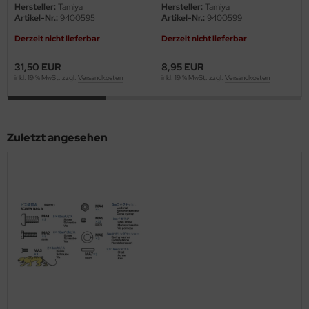
eat Wall Hobby
Hersteller:
Tamiya
Hersteller:
Tamiya
Artikel-Nr.:
9400595
Artikel-Nr.:
9400599
segawa
Derzeit nicht lieferbar
Derzeit nicht lieferbar
ller
31,50 EUR
8,95 EUR
inkl. 19 % MwSt. zzgl.
Versandkosten
inkl. 19 % MwSt. zzgl.
Versandkosten
 Models
bby 2000
Zuletzt angesehen
bby Boss
bby Craft
mbrol
LOVE KIT
G Models
M