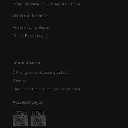
Widerrufsbelehrung & Widerrufsformular
nu-Beemax
Widerrufsformular
nda-Hobby
Angaben zur Lieferzeit
gasus Hobbies
Cookie Einstellungen
atz Nunu
usmodel
Informationen
ar Lights
Öffnungszeiten & Ladengeschäft
Sitemap
ntos Model
Hinweis zur Entsorgung von Altbatterien
vell
Auszeichnungen
ich.Models
den