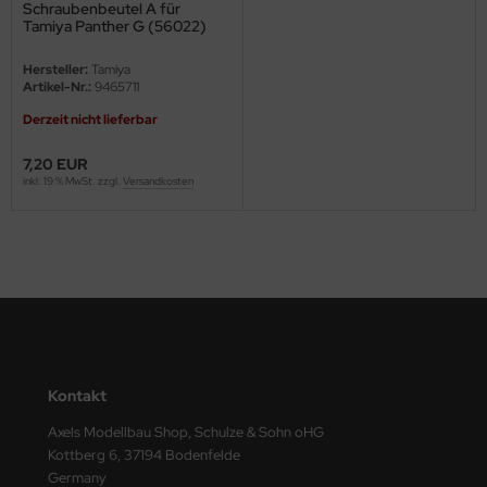
Schraubenbeutel A für
Tamiya Panther G (56022)
ini Model
1:16
Hersteller:
Tamiya
leri
Artikel-Nr.:
9465711
Derzeit nicht lieferbar
ata
7,20 EUR
O Collections
inkl. 19 % MwSt. zzgl.
Versandkosten
NETIC
tty Hawk Model
tare
ick
Kontakt
gic Factory
Axels Modellbau Shop, Schulze & Sohn oHG
ASTER
Kottberg 6, 37194 Bodenfelde
Germany