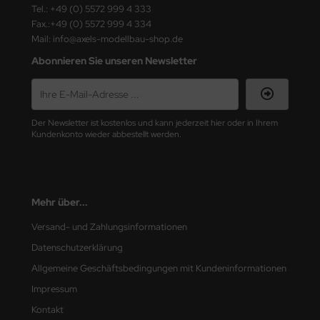
Tel.: +49 (0) 5572 999 4 333
ster Box LTD
Fax.:+49 (0) 5572 999 4 334
Mail: info@axels-modellbau-shop.de
ster Tools
Abonnieren Sie unseren Newsletter
ng Model
liput
Der Newsletter ist kostenlos und kann jederzeit hier oder in Ihrem
niArt
Kundenkonto wieder abbestellt werden.
nicraft
rage Hobby
Mehr über...
delcollect
Versand- und Zahlungsinformationen
Datenschutzerklärung
ebius Models
Allgemeine Geschäftsbedingungen mit Kundeninformationen
PC
Impressum
Kontakt
. Hobby / Gunze Sangyo