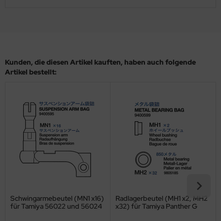
ler
yhawk
rces of Valor / Waltersons
Kunden, die diesen Artikel kauften, haben auch folgende
Artikel bestellt:
re Hobby
eedom Model Kits
jimi
ahleri
sPatch Models
cko Models
Schwingarmebeutel (MN1 x16)
Radlagerbeutel (MH1 x2, MH2
ow2B
für Tamiya 56022 und 56024
x32) für Tamiya Panther G
1:16
(56022)