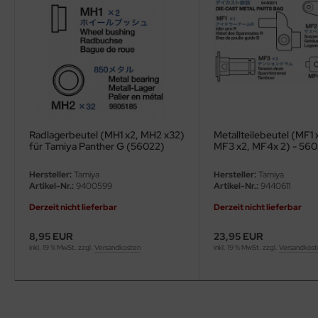
ler
yhawk
rces of Valor / Waltersons
re Hobby
Radlagerbeutel (MH1 x2, MH2 x32)
Metallteilebeutel (MF1 
eedom Model Kits
für Tamiya Panther G (56022)
MF3 x2, MF4x 2) - 56
jimi
Hersteller:
Tamiya
Hersteller:
Tamiya
Artikel-Nr.:
9400599
Artikel-Nr.:
9440611
ahleri
Derzeit nicht lieferbar
Derzeit nicht lieferbar
sPatch Models
8,95 EUR
23,95 EUR
inkl. 19 % MwSt. zzgl.
Versandkosten
inkl. 19 % MwSt. zzgl.
Versandkos
cko Models
ow2B