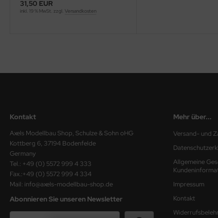
31,50 EUR
inkl. 19 % MwSt. zzgl.
Versandkosten
ini Model
leri
ata
O Collections
NETIC
Kontakt
Mehr über...
tty Hawk Model
Axels Modellbau Shop, Schulze & Sohn oHG
Versand- und Z
tare
Kottberg 6, 37194 Bodenfelde
Datenschutzerk
Germany
ick
Allgemeine Ges
Tel.: +49 (0) 5572 999 4 333
Kundeninforma
Fax.:+49 (0) 5572 999 4 334
gic Factory
Mail: info@axels-modellbau-shop.de
Impressum
Kontakt
Abonnieren Sie unseren Newsletter
ASTER
Widerrufsbeleh