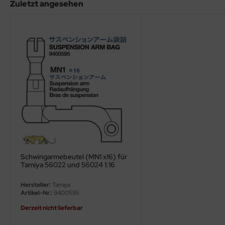
eat Wall Hobby
Zuletzt angesehen
segawa
ller
 Models
bby 2000
bby Boss
bby Craft
mbrol
Schwingarmebeutel (MN1 x16) für
Tamiya 56022 und 56024 1:16
LOVE KIT
Hersteller:
Tamiya
Artikel-Nr.:
9400595
G Models
Derzeit nicht lieferbar
M