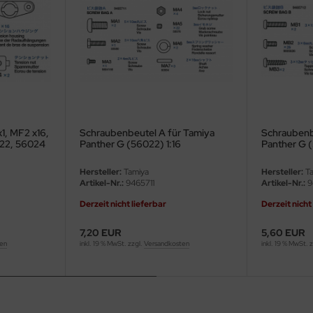
x1, MF2 x16,
Schraubenbeutel A für Tamiya
Schraubenb
022, 56024
Panther G (56022) 1:16
Panther G (
Hersteller:
Tamiya
Hersteller:
Ta
Artikel-Nr.:
9465711
Artikel-Nr.:
9
Derzeit nicht lieferbar
Derzeit nicht
7,20 EUR
5,60 EUR
ten
inkl. 19 % MwSt. zzgl.
Versandkosten
inkl. 19 % MwSt. 