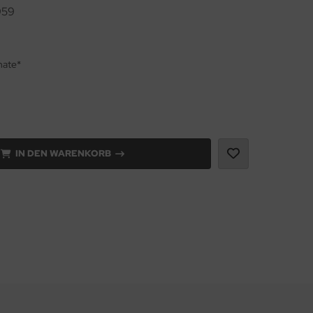
959
nate*
IN DEN WARENKORB