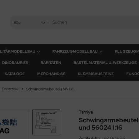
Alle
ILITÄRMODELLBAU
FAHRZEUGMODELLBAU
FLUGZEUG
DINOSAURIER
RARITÄTEN
BASTELMATERIAL U. WERKZEUGE
KATALOGE
MERCHANDISE
KLEMMBAUSTEINE
FUND
Ersatzteile
Schwingarmebeutel (MN1 x16) für Tamiya 56022 und 56024 1:16
Tamiya
Schwingarmebeutel 
und 56024 1:16
Artikel-Nr.:
9400595