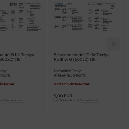
eutel B für Tamiya
Schraubenbeutel C für Tamiya
56022) 1:16
Panther G (56022) 1:16
miya
Hersteller:
Tamiya
465712
Artikel-Nr.:
9465713
 lieferbar
Derzeit nicht lieferbar
5,00 EUR
zzgl.
Versandkosten
inkl. 19 % MwSt. zzgl.
Versandkosten