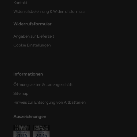
Kontakt
Widerrufsbelehrung & Widerrufsformular
nu-Beemax
Widerrufsformular
nda-Hobby
Angaben zur Lieferzeit
gasus Hobbies
Cookie Einstellungen
atz Nunu
usmodel
Informationen
ar Lights
Öffnungszeiten & Ladengeschäft
ntos Model
Sitemap
Hinweis zur Entsorgung von Altbatterien
vell
Auszeichnungen
ich.Models
den