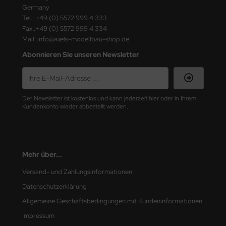
ster Box LTD
Germany
Tel.: +49 (0) 5572 999 4 333
ster Tools
Fax.:+49 (0) 5572 999 4 334
Mail: info@axels-modellbau-shop.de
ng Model
Abonnieren Sie unseren Newsletter
liput
niArt
Der Newsletter ist kostenlos und kann jederzeit hier oder in Ihrem
Kundenkonto wieder abbestellt werden.
nicraft
rage Hobby
Mehr über...
delcollect
Versand- und Zahlungsinformationen
ebius Models
Datenschutzerklärung
Allgemeine Geschäftsbedingungen mit Kundeninformationen
PC
Impressum
. Hobby / Gunze Sangyo