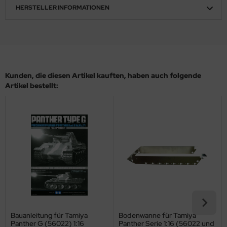
HERSTELLER INFORMATIONEN
ler
yhawk
rces of Valor / Waltersons
Kunden, die diesen Artikel kauften, haben auch folgende
re Hobby
Artikel bestellt:
eedom Model Kits
jimi
ahleri
sPatch Models
cko Models
ow2B
Bauanleitung für Tamiya
Bodenwanne für Tamiya
Panther G (56022) 1:16
Panther Serie 1:16 (56022 und