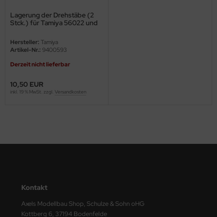
Lagerung der Drehstäbe (2
ini Model
Stck.) für Tamiya 56022 und
56024
leri
Hersteller:
Tamiya
Artikel-Nr.:
9400593
ata
Derzeit nicht lieferbar
O Collections
10,50 EUR
inkl. 19 % MwSt. zzgl.
Versandkosten
NETIC
tty Hawk Model
tare
ick
gic Factory
Kontakt
ASTER
Axels Modellbau Shop, Schulze & Sohn oHG
Kottberg 6, 37194 Bodenfelde