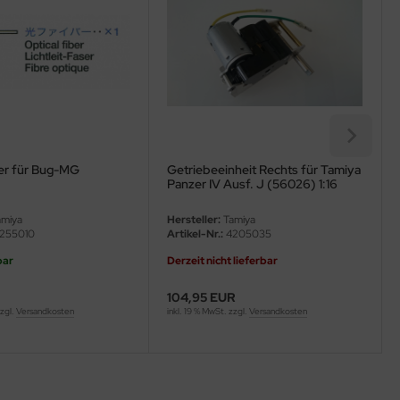
ser für Bug-MG
Getriebeeinheit Rechts für Tamiya
Panzer IV Ausf. J (56026) 1:16
miya
Hersteller:
Tamiya
255010
Artikel-Nr.:
4205035
bar
Derzeit nicht lieferbar
104,95 EUR
zzgl.
Versandkosten
inkl. 19 % MwSt. zzgl.
Versandkosten