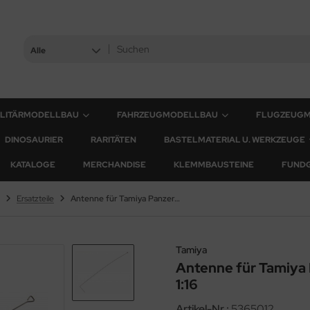
Alle
ILITÄRMODELLBAU
FAHRZEUGMODELLBAU
FLUGZEUG
DINOSAURIER
RARITÄTEN
BASTELMATERIAL U. WERKZEUGE
KATALOGE
MERCHANDISE
KLEMMBAUSTEINE
FUND
Ersatzteile
Antenne für Tamiya Panzer IV Ausf. J (56026) 1:16
Tamiya
Antenne für Tamiya 
1:16
Artikel-Nr.:
5365012