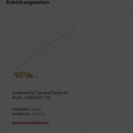
eat Wall Hobby
Zuletzt angesehen
segawa
ller
 Models
bby 2000
bby Boss
bby Craft
mbrol
Antenne für Tamiya Panzer IV
Ausf. J (56026) 1:16
LOVE KIT
Hersteller:
Tamiya
Artikel-Nr.:
5365012
G Models
Derzeit nicht lieferbar
M