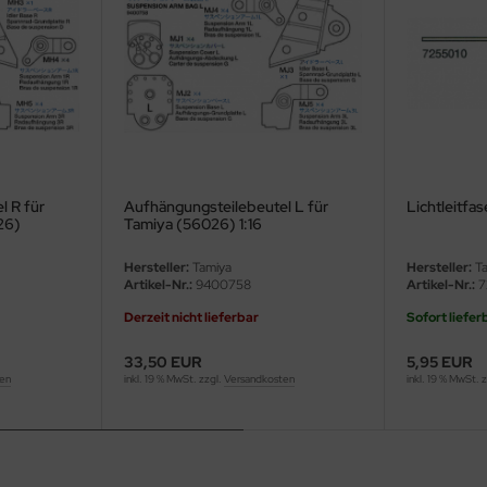
l R für
Aufhängungsteilebeutel L für
Lichtleitfa
26)
Tamiya (56026) 1:16
Hersteller:
Tamiya
Hersteller:
Ta
Artikel-Nr.:
9400758
Artikel-Nr.:
7
Derzeit nicht lieferbar
Sofort liefer
33,50 EUR
5,95 EUR
ten
inkl. 19 % MwSt. zzgl.
Versandkosten
inkl. 19 % MwSt. 