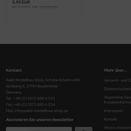
3,95 EUR
inkl. 19 % MwSt. zzgl.
Versandkosten
ini Model
leri
ata
O Collections
NETIC
Kontakt
Mehr über...
tty Hawk Model
Axels Modellbau Shop, Schulze & Sohn oHG
Versand- und Z
tare
Kottberg 6, 37194 Bodenfelde
Datenschutzerk
Germany
ick
Allgemeine Ges
Tel.: +49 (0) 5572 999 4 333
Kundeninforma
Fax.:+49 (0) 5572 999 4 334
gic Factory
Mail: info@axels-modellbau-shop.de
Impressum
Kontakt
Abonnieren Sie unseren Newsletter
ASTER
Widerrufsbeleh