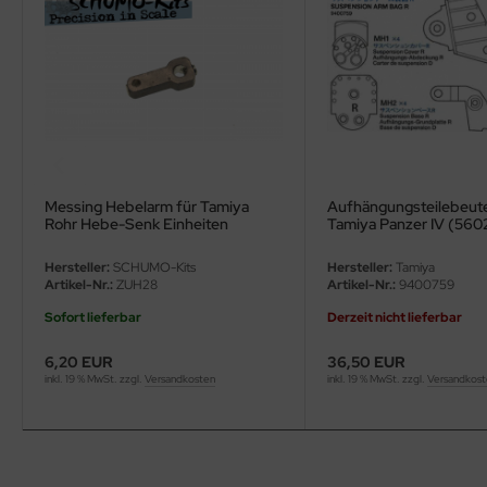
ler
yhawk
rces of Valor / Waltersons
re Hobby
Messing Hebelarm für Tamiya
Aufhängungsteilebeute
eedom Model Kits
Rohr Hebe-Senk Einheiten
Tamiya Panzer IV (560
jimi
Hersteller:
SCHUMO-Kits
Hersteller:
Tamiya
Artikel-Nr.:
ZUH28
Artikel-Nr.:
9400759
ahleri
Sofort lieferbar
Derzeit nicht lieferbar
sPatch Models
6,20 EUR
36,50 EUR
inkl. 19 % MwSt. zzgl.
Versandkosten
inkl. 19 % MwSt. zzgl.
Versandkos
cko Models
ow2B