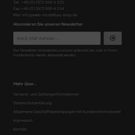
Tel.: +49 (0) 5572 999 4 333
Fax.:+49 (0) 5572 999 4 334
ini Model
Mail: info@axels-modellbau-shop.de
leri
Abonnieren Sie unseren Newsletter
ata
O Collections
Der Newsletter ist kostenlos und kann jederzeit hier oder in Ihrem
Kundenkonto wieder abbestellt werden.
NETIC
tty Hawk Model
Mehr über...
tare
Versand- und Zahlungsinformationen
ick
Datenschutzerklärung
Allgemeine Geschäftsbedingungen mit Kundeninformationen
gic Factory
Impressum
ASTER
Kontakt