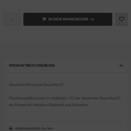
rson Modelsport
IN DEN WARENKORB
assy Hobby
MK
eatex
s Werk
PRODUKTBESCHREIBUNG
luxe Materials
Deutsche Panzerlok Baureihe 57
ODELKITS
Plastikmodellbausatz im Maßstab 1:35 der deutschen Baureihe 57
agon Models
als Panzerlok. Inklusive Gleisbett und Schienen.
uard
ergreen Scale Models
Artikeldatenblatt drucken