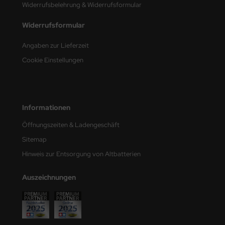
Widerrufsbelehrung & Widerrufsformular
ster Box LTD
Widerrufsformular
ster Tools
Angaben zur Lieferzeit
ng Model
Cookie Einstellungen
liput
niArt
Informationen
nicraft
Öffnungszeiten & Ladengeschäft
rage Hobby
Sitemap
Hinweis zur Entsorgung von Altbatterien
delcollect
Auszeichnungen
ebius Models
PC
. Hobby / Gunze Sangyo