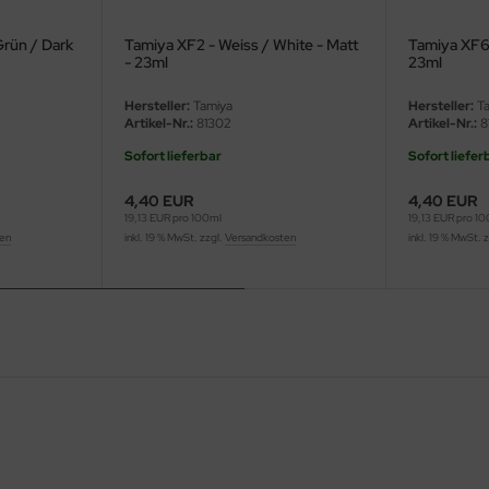
Grün / Dark
Tamiya XF2 - Weiss / White - Matt
Tamiya XF60
- 23ml
23ml
Hersteller:
Tamiya
Hersteller:
Ta
Artikel-Nr.:
81302
Artikel-Nr.:
8
Sofort lieferbar
Sofort liefer
4,40 EUR
4,40 EUR
19,13 EUR pro 100ml
19,13 EUR pro 1
ten
inkl. 19 % MwSt. zzgl.
Versandkosten
inkl. 19 % MwSt. 