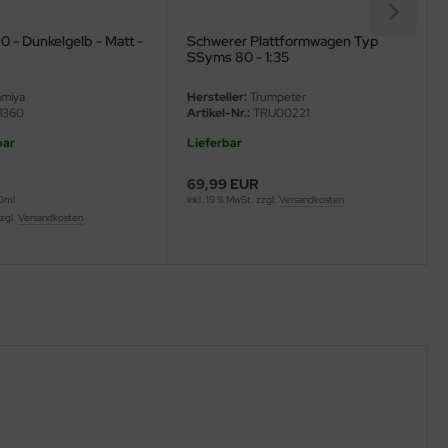
 - Dunkelgelb - Matt -
Schwerer Plattformwagen Typ
SSyms 80 - 1:35
miya
Hersteller:
Trumpeter
1360
Artikel-Nr.:
TRU00221
bar
Lieferbar
69,99 EUR
00ml
inkl. 19 % MwSt. zzgl.
Versandkosten
zzgl.
Versandkosten