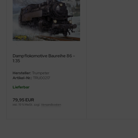
ini Model
leri
ata
O Collections
Dampflokomotive Baureihe 86 -
1:35
NETIC
Hersteller:
Trumpeter
tty Hawk Model
Artikel-Nr.:
TRU00217
Lieferbar
tare
79,95 EUR
ick
inkl. 19 % MwSt. zzgl.
Versandkosten
gic Factory
ASTER