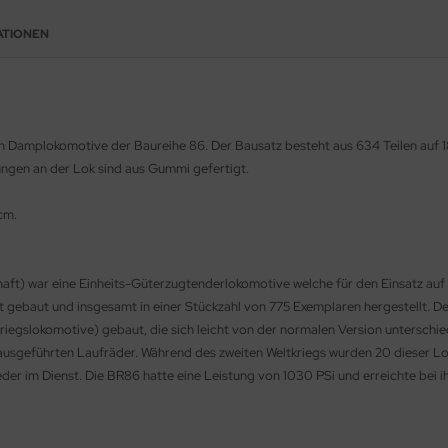
ATIONEN
 Damplokomotive der Baureihe 86. Der Bausatz besteht aus 634 Teilen auf 18 S
itungen an der Lok sind aus Gummi gefertigt.
cm.
aft) war eine Einheits-Güterzugtenderlokomotive welche für den Einsatz auf
gebaut und insgesamt in einer Stückzahl von 775 Exemplaren hergestellt. Der
iegslokomotive) gebaut, die sich leicht von der normalen Version unterschied
 ausgeführten Laufräder. Während des zweiten Weltkriegs wurden 20 dieser Lo
der im Dienst. Die BR86 hatte eine Leistung von 1030 PSi und erreichte bei 