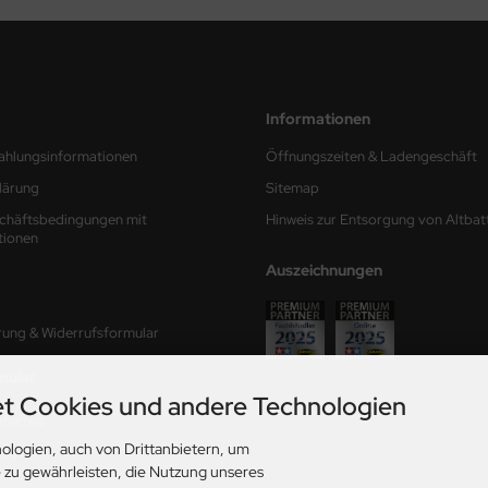
Informationen
ahlungsinformationen
Öffnungszeiten & Ladengeschäft
lärung
Sitemap
chäftsbedingungen mit
Hinweis zur Entsorgung von Altbat
tionen
Auszeichnungen
rung & Widerrufsformular
mular
t Cookies und andere Technologien
ferzeit
ologien, auch von Drittanbietern, um
ungen
e zu gewährleisten, die Nutzung unseres