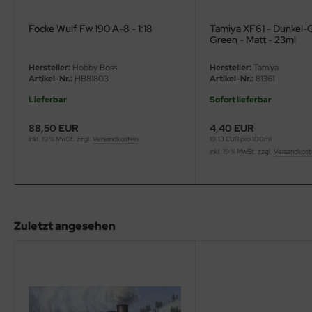
eat Wall Hobby
Focke Wulf Fw 190 A-8 - 1:18
Tamiya XF61 - Dunkel-
segawa
Green - Matt - 23ml
ller
Hersteller:
Hobby Boss
Hersteller:
Tamiya
Artikel-Nr.:
HB81803
Artikel-Nr.:
81361
 Models
Lieferbar
Sofort lieferbar
bby 2000
88,50 EUR
4,40 EUR
inkl. 19 % MwSt. zzgl.
Versandkosten
19,13 EUR pro 100ml
inkl. 19 % MwSt. zzgl.
Versandkos
bby Boss
bby Craft
mbrol
Zuletzt angesehen
LOVE KIT
G Models
M