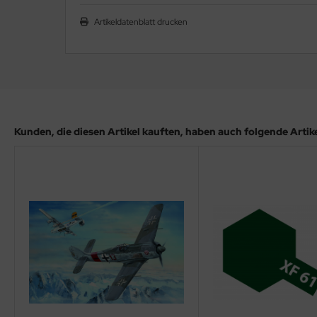
ler
Artikeldatenblatt drucken
yhawk
rces of Valor / Waltersons
re Hobby
Kunden, die diesen Artikel kauften, haben auch folgende Artikel
eedom Model Kits
jimi
ahleri
sPatch Models
cko Models
ow2B