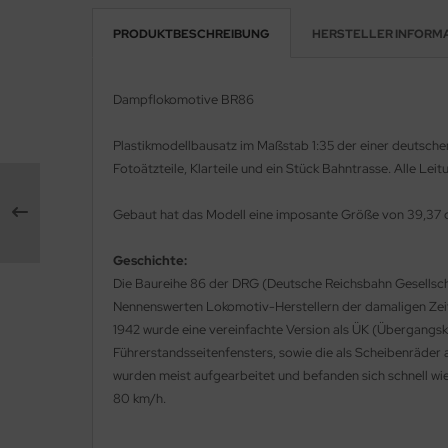
PRODUKTBESCHREIBUNG
HERSTELLER INFORM
rson Modelsport
assy Hobby
Dampflokomotive BR86
MK
Plastikmodellbausatz im Maßstab 1:35 der einer deutschen
Fotoätzteile, Klarteile und ein Stück Bahntrasse. Alle Le
eatex
s Werk
Gebaut hat das Modell eine imposante Größe von 39,37 
luxe Materials
Geschichte:
Die Baureihe 86 der DRG (Deutsche Reichsbahn Gesellsch
ODELKITS
Nennenswerten Lokomotiv-Herstellern der damaligen Zeit 
1942 wurde eine vereinfachte Version als ÜK (Übergangskr
agon Models
Führerstandsseitenfensters, sowie die als Scheibenräder
wurden meist aufgearbeitet und befanden sich schnell wie
uard
80 km/h.
ergreen Scale Models