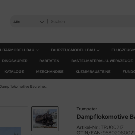
Alle
ILITÄRMODELLBAU
FAHRZEUGMODELLBAU
FLUGZEUG
DINOSAURIER
RARITÄTEN
BASTELMATERIAL U. WERKZEUGE
KATALOGE
MERCHANDISE
KLEMMBAUSTEINE
FUND
Dampflokomotive Baureihe 86 - 1:35
Trumpeter
Dampflokomotive Bau
Artikel-Nr.:
TRU00217
GTIN/EAN:
95802080021