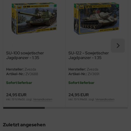
eat Wall Hobby
segawa
ller
 Models
bby 2000
SU-100 sowjetischer
SU-122 - Sowjetischer
Jagdpanzer - 1:35
Jagdpanzer - 1:35
bby Boss
Hersteller:
Zvezda
Hersteller:
Zvezda
Artikel-Nr.:
ZV3688
Artikel-Nr.:
ZV3691
bby Craft
Sofort lieferbar
Sofort lieferbar
mbrol
24,95 EUR
24,95 EUR
inkl. 19 % MwSt. zzgl.
Versandkosten
inkl. 19 % MwSt. zzgl.
Versandkosten
LOVE KIT
G Models
Zuletzt angesehen
M