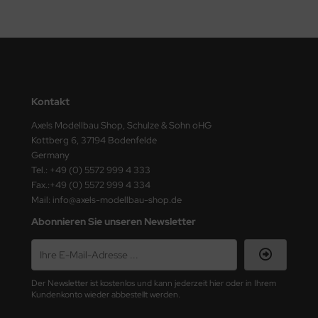
ster Box LTD
ster Tools
ng Model
liput
Kontakt
Axels Modellbau Shop, Schulze & Sohn oHG
niArt
Kottberg 6, 37194 Bodenfelde
Germany
nicraft
Tel.: +49 (0) 5572 999 4 333
Fax.:+49 (0) 5572 999 4 334
rage Hobby
Mail: info@axels-modellbau-shop.de
Abonnieren Sie unseren Newsletter
delcollect
ebius Models
Der Newsletter ist kostenlos und kann jederzeit hier oder in Ihrem
PC
Kundenkonto wieder abbestellt werden.
. Hobby / Gunze Sangyo