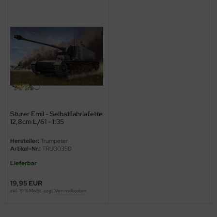
ini Model
leri
ata
O Collections
NETIC
Sturer Emil - Selbstfahrlafette
tty Hawk Model
12,8cm L/61 - 1:35
tare
Hersteller:
Trumpeter
Artikel-Nr.:
TRU00350
ick
Lieferbar
gic Factory
19,95 EUR
inkl. 19 % MwSt. zzgl.
Versandkosten
ASTER