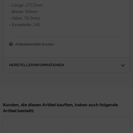
- Länge: 277,2mm
ler
- Breite: 90mm
- Höhe: 78,9mm
yhawk
- Einzelteile: 245
rces of Valor / Waltersons
Artikeldatenblatt drucken
re Hobby
eedom Model Kits
HERSTELLER INFORMATIONEN
jimi
ahleri
sPatch Models
Kunden, die diesen Artikel kauften, haben auch folgende
cko Models
Artikel bestellt:
ow2B