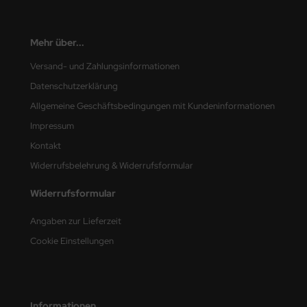
nu-Beemax
Mehr über...
nda-Hobby
Versand- und Zahlungsinformationen
gasus Hobbies
Datenschutzerklärung
Allgemeine Geschäftsbedingungen mit Kundeninformationen
atz Nunu
Impressum
usmodel
Kontakt
Widerrufsbelehrung & Widerrufsformular
ar Lights
Widerrufsformular
ntos Model
Angaben zur Lieferzeit
vell
Cookie Einstellungen
ich.Models
den
Informationen