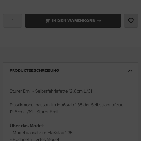
rson Modelsport
IN DEN WARENKORB
assy Hobby
MK
eatex
s Werk
PRODUKTBESCHREIBUNG
luxe Materials
Sturer Emil - Selbstfahrlafette 12,8cm L/61
ODELKITS
Plastikmodellbausatz im Maßstab 1:35 der Selbstfahrlafette
agon Models
12,8cm L/61 - Sturer Emil.
uard
Über das Modell:
- Modellbausatz im Maßstab 1:35
ergreen Scale Models
- Hochdetailliertes Modell