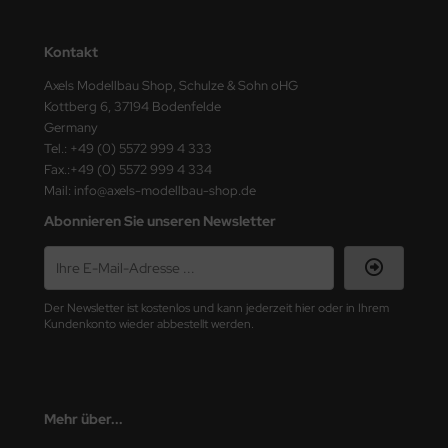
ster Box LTD
Kontakt
ster Tools
Axels Modellbau Shop, Schulze & Sohn oHG
ng Model
Kottberg 6, 37194 Bodenfelde
Germany
liput
Tel.: +49 (0) 5572 999 4 333
Fax.:+49 (0) 5572 999 4 334
niArt
Mail: info@axels-modellbau-shop.de
Abonnieren Sie unseren Newsletter
nicraft
rage Hobby
Der Newsletter ist kostenlos und kann jederzeit hier oder in Ihrem
delcollect
Kundenkonto wieder abbestellt werden.
ebius Models
PC
Mehr über...
. Hobby / Gunze Sangyo