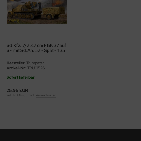
ini Model
leri
ata
Sd.Kfz. 7/2 3,7 cm FlaK 37 auf
SF mit Sd.Ah. 52 - Spät - 1:35
O Collections
Hersteller:
Trumpeter
NETIC
Artikel-Nr.:
TRU01526
tty Hawk Model
Sofort lieferbar
25,95 EUR
tare
inkl. 19 % MwSt. zzgl.
Versandkosten
ick
gic Factory
ASTER