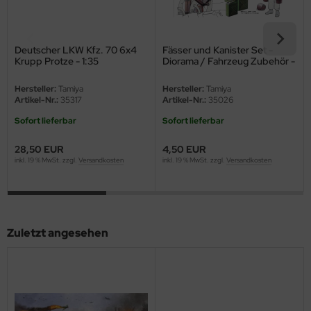
eat Wall Hobby
segawa
Deutscher LKW Kfz. 70 6x4
Fässer und Kanister Set -
Krupp Protze - 1:35
Diorama / Fahrzeug Zubehör -
ller
1:35
Hersteller:
Tamiya
Hersteller:
Tamiya
 Models
Artikel-Nr.:
35317
Artikel-Nr.:
35026
Sofort lieferbar
Sofort lieferbar
bby 2000
28,50 EUR
4,50 EUR
bby Boss
inkl. 19 % MwSt. zzgl.
Versandkosten
inkl. 19 % MwSt. zzgl.
Versandkosten
bby Craft
mbrol
Zuletzt angesehen
LOVE KIT
G Models
M