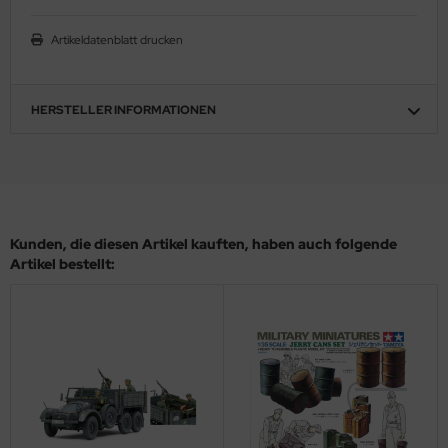
ler
Artikeldatenblatt drucken
yhawk
rces of Valor / Waltersons
HERSTELLER INFORMATIONEN
re Hobby
eedom Model Kits
jimi
Kunden, die diesen Artikel kauften, haben auch folgende
Artikel bestellt:
ahleri
sPatch Models
cko Models
ow2B