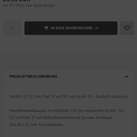
inkl. 19 % MwSt. zzgl.
Versandkosten
rson Modelsport
assy Hobby
IN DEN WARENKORB
MK
eatex
s Werk
PRODUKTBESCHREIBUNG
luxe Materials
ODELKITS
Sd.Kfz. 7/2 3,7 cm FlaK 37 auf SF mit Sd.Ah. 52 - Späte Produktion
agon Models
Plastikmodellbausatz im Maßstab 1:35 des deutschen Sd.Kfz. 7/2
3,7 cm FlaK 37 auf Selbstfahrlafette mit Sonder Anhänger
uard
(Sd.Ah.) 52. Inkl. Fotoätzteilen.
ergreen Scale Models