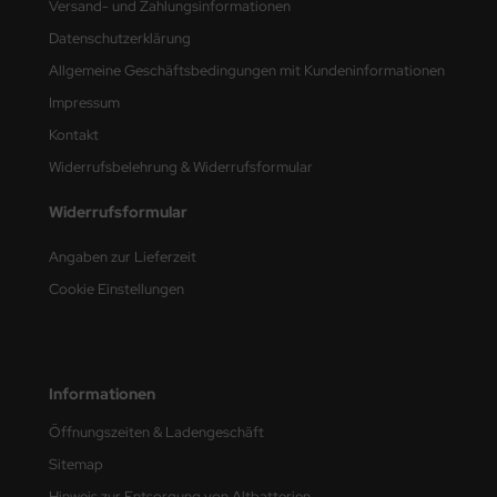
Versand- und Zahlungsinformationen
Datenschutzerklärung
nu-Beemax
Allgemeine Geschäftsbedingungen mit Kundeninformationen
nda-Hobby
Impressum
Kontakt
gasus Hobbies
Widerrufsbelehrung & Widerrufsformular
atz Nunu
Widerrufsformular
usmodel
Angaben zur Lieferzeit
ar Lights
Cookie Einstellungen
ntos Model
vell
Informationen
ich.Models
Öffnungszeiten & Ladengeschäft
Sitemap
den
Hinweis zur Entsorgung von Altbatterien