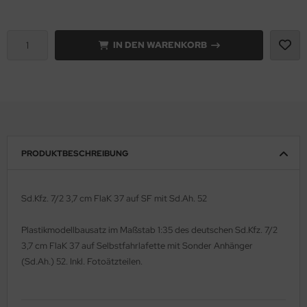
rson Modelsport
IN DEN WARENKORB
assy Hobby
MK
eatex
s Werk
PRODUKTBESCHREIBUNG
luxe Materials
Sd.Kfz. 7/2 3,7 cm FlaK 37 auf SF mit Sd.Ah. 52
ODELKITS
Plastikmodellbausatz im Maßstab 1:35 des deutschen Sd.Kfz. 7/2
agon Models
3,7 cm FlaK 37 auf Selbstfahrlafette mit Sonder Anhänger
(Sd.Ah.) 52. Inkl. Fotoätzteilen.
uard
ergreen Scale Models