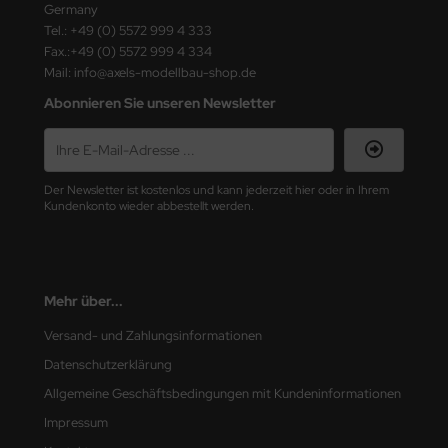
Germany
Tel.: +49 (0) 5572 999 4 333
ini Model
Fax.:+49 (0) 5572 999 4 334
Mail: info@axels-modellbau-shop.de
leri
Abonnieren Sie unseren Newsletter
ata
O Collections
Der Newsletter ist kostenlos und kann jederzeit hier oder in Ihrem
NETIC
Kundenkonto wieder abbestellt werden.
tty Hawk Model
tare
Mehr über...
ick
Versand- und Zahlungsinformationen
Datenschutzerklärung
gic Factory
Allgemeine Geschäftsbedingungen mit Kundeninformationen
ASTER
Impressum