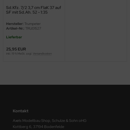
eat Wall Hobby
Sd.Kfz. 7/2 3,7 cm FlaK 37 auf
SF mit Sd.Ah. 52 - 1:35
segawa
Hersteller:
Trumpeter
ller
Artikel-Nr.:
TRU01527
Lieferbar
 Models
25,95 EUR
bby 2000
inkl. 19 % MwSt. zzgl.
Versandkosten
bby Boss
bby Craft
mbrol
LOVE KIT
Kontakt
G Models
Axels Modellbau Shop, Schulze & Sohn oHG
M
Kottberg 6, 37194 Bodenfelde