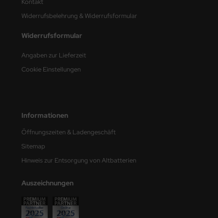
Kontakt
ster Box LTD
Widerrufsbelehrung & Widerrufsformular
ster Tools
Widerrufsformular
ng Model
Angaben zur Lieferzeit
liput
Cookie Einstellungen
niArt
nicraft
Informationen
rage Hobby
Öffnungszeiten & Ladengeschäft
Sitemap
delcollect
Hinweis zur Entsorgung von Altbatterien
ebius Models
Auszeichnungen
PC
. Hobby / Gunze Sangyo