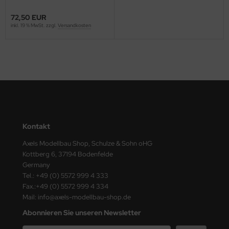
ster Box LTD
72,50 EUR
inkl. 19 % MwSt. zzgl.
Versandkosten
ster Tools
ng Model
liput
niArt
nicraft
Kontakt
rage Hobby
Axels Modellbau Shop, Schulze & Sohn oHG
Kottberg 6, 37194 Bodenfelde
delcollect
Germany
Tel.: +49 (0) 5572 999 4 333
ebius Models
Fax.:+49 (0) 5572 999 4 334
Mail: info@axels-modellbau-shop.de
PC
Abonnieren Sie unseren Newsletter
. Hobby / Gunze Sangyo