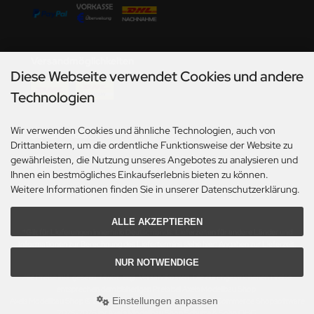
undermodel
ger Model
Versandmöglichkeiten
umpeter
Diese Webseite verwendet Cookies und andere
lejo
Technologien
spid Models
Wir verwenden Cookies und ähnliche Technologien, auch von
Social Media
Drittanbietern, um die ordentliche Funktionsweise der Website zu
ezda
gewährleisten, die Nutzung unseres Angebotes zu analysieren und
Ihnen ein bestmögliches Einkaufserlebnis bieten zu können.
Weitere Informationen finden Sie in unserer Datenschutzerklärung.
ALLE AKZEPTIEREN
*Gilt für Lieferungen innerhalb Deutschlands. Lieferzeiten für andere Länder und
Informationen zur Berechnung des Liefertermins siehe hier:
Angaben zur Lieferzeit.
NUR NOTWENDIGE
Alle Preise inkl. gesetzl. MwSt. zzgl.
Versandkosten
. Die durchgestrichenen Preise
entsprechen dem bisherigen Preis bei Axels Modellbau Shop.
Einstellungen anpassen
Axels Modellbau Shop © 2026 | Template based on modified eCommerce Shopsoftware
2025-2026 by Axel's Modellbau Shop Schulze & Sohn OHG