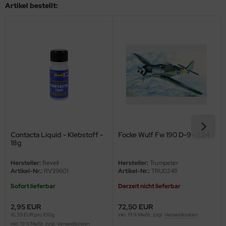
eat Wall Hobby
Artikel bestellt:
segawa
ller
 Models
bby 2000
bby Boss
bby Craft
Contacta Liquid - Klebstoff -
Focke Wulf Fw 190 D-9 - 1:24
18g
mbrol
Hersteller:
Revell
Hersteller:
Trumpeter
Artikel-Nr.:
RV39601
Artikel-Nr.:
TRU02411
LOVE KIT
Sofort lieferbar
Derzeit nicht lieferbar
G Models
2,95 EUR
72,50 EUR
16,39 EUR pro 100g
inkl. 19 % MwSt. zzgl.
Versandkosten
M
inkl. 19 % MwSt. zzgl.
Versandkosten