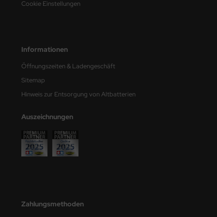
Cookie Einstellungen
e Field Model
bre Model
Informationen
HUMO-Kits
Öffnungszeiten & Ladengeschäft
unkmodels
Sitemap
ar Art
Hinweis zur Entsorgung von Altbatterien
ecial Hobby
Auszeichnungen
ar-Decals
yata
kom
miya
Zahlungsmethoden