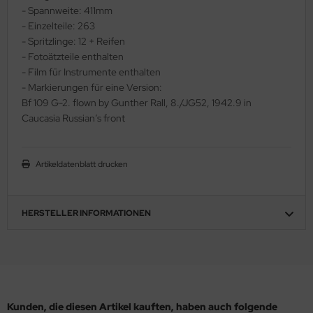
- Spannweite: 411mm
ler
- Einzelteile: 263
- Spritzlinge: 12 + Reifen
yhawk
- Fotoätzteile enthalten
- Film für Instrumente enthalten
rces of Valor / Waltersons
- Markierungen für eine Version:
Bf 109 G-2. flown by Gunther Rall, 8./JG52, 1942.9 in
re Hobby
Caucasia Russian’s front
eedom Model Kits
Artikeldatenblatt drucken
jimi
ahleri
HERSTELLER INFORMATIONEN
sPatch Models
cko Models
ow2B
Kunden, die diesen Artikel kauften, haben auch folgende