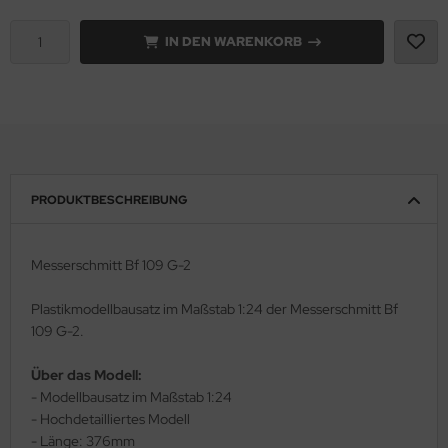
e Field Model 1:35
IN DEN WARENKORB
rson Modelsport
bre Model - 1:35
assy Hobby
ar Art / Glow 2B 1:35
MK
nstige Hersteller
eatex
PRODUKTBESCHREIBUNG
kom 1:35
s Werk
miya 1:35
luxe Materials
Messerschmitt Bf 109 G-2
under Model 1:35
ODELKITS
Plastikmodellbausatz im Maßstab 1:24 der Messerschmitt Bf
109 G-2.
umpeter 1:35
agon Models
Über das Modell:
ezda 1:35
uard
- Modellbausatz im Maßstab 1:24
- Hochdetailliertes Modell
behör Maßstab 1:35
ergreen Scale Models
- Länge: 376mm