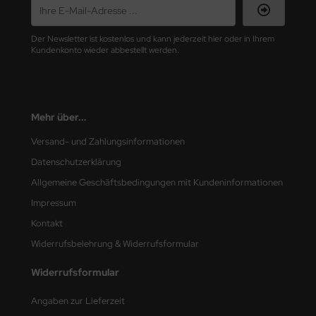
nu-Beemax
Der Newsletter ist kostenlos und kann jederzeit hier oder in Ihrem
Kundenkonto wieder abbestellt werden.
nda-Hobby
gasus Hobbies
Mehr über...
atz Nunu
Versand- und Zahlungsinformationen
usmodel
Datenschutzerklärung
ar Lights
Allgemeine Geschäftsbedingungen mit Kundeninformationen
Impressum
ntos Model
Kontakt
vell
Widerrufsbelehrung & Widerrufsformular
ich.Models
Widerrufsformular
den
Angaben zur Lieferzeit