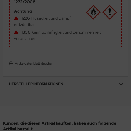
1272/2008
ler
Achtung
H226
Flüssigkeit und Dampf
yhawk
entzündbar.
H336
Kann Schläfrigkeit und Benommenheit
rces of Valor / Waltersons
verursachen.
re Hobby
eedom Model Kits
Artikeldatenblatt drucken
jimi
ahleri
HERSTELLER INFORMATIONEN
sPatch Models
cko Models
ow2B
Kunden, die diesen Artikel kauften, haben auch folgende
Artikel bestellt: