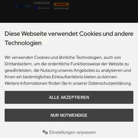
undermodel
ger Model
Versandmöglichkeiten
umpeter
Diese Webseite verwendet Cookies und andere
lejo
Technologien
spid Models
Wir verwenden Cookies und ähnliche Technologien, auch von
Social Media
Drittanbietern, um die ordentliche Funktionsweise der Website zu
ezda
gewährleisten, die Nutzung unseres Angebotes zu analysieren und
Ihnen ein bestmögliches Einkaufserlebnis bieten zu können.
Weitere Informationen finden Sie in unserer Datenschutzerklärung.
ALLE AKZEPTIEREN
*Gilt für Lieferungen innerhalb Deutschlands. Lieferzeiten für andere Länder und
Informationen zur Berechnung des Liefertermins siehe hier:
Angaben zur Lieferzeit.
NUR NOTWENDIGE
Alle Preise inkl. gesetzl. MwSt. zzgl.
Versandkosten
. Die durchgestrichenen Preise
entsprechen dem bisherigen Preis bei Axels Modellbau Shop.
Einstellungen anpassen
Axels Modellbau Shop © 2026 | Template based on modified eCommerce Shopsoftware
2025-2026 by Axel's Modellbau Shop Schulze & Sohn OHG