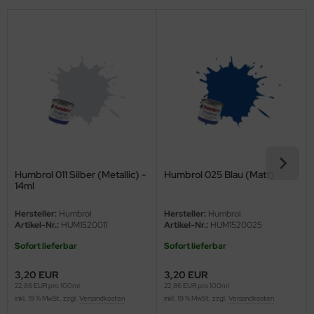
eat Wall Hobby
segawa
ller
 Models
bby 2000
bby Boss
Humbrol 011 Silber (Metallic) -
Humbrol 025 Blau (Matt)
bby Craft
14ml
Hersteller:
Humbrol
Hersteller:
Humbrol
mbrol
Artikel-Nr.:
HUM1520011
Artikel-Nr.:
HUM1520025
LOVE KIT
Sofort lieferbar
Sofort lieferbar
3,20 EUR
3,20 EUR
G Models
22,86 EUR pro 100ml
22,86 EUR pro 100ml
inkl. 19 % MwSt. zzgl.
Versandkosten
inkl. 19 % MwSt. zzgl.
Versandkosten
M