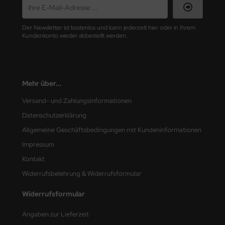
nu-Beemax
Der Newsletter ist kostenlos und kann jederzeit hier oder in Ihrem
Kundenkonto wieder abbestellt werden.
nda-Hobby
gasus Hobbies
Mehr über...
atz Nunu
Versand- und Zahlungsinformationen
usmodel
Datenschutzerklärung
ar Lights
Allgemeine Geschäftsbedingungen mit Kundeninformationen
Impressum
ntos Model
Kontakt
vell
Widerrufsbelehrung & Widerrufsformular
ich.Models
Widerrufsformular
den
Angaben zur Lieferzeit