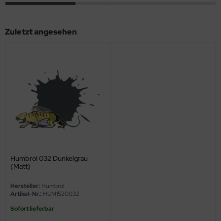
ini Model
Zuletzt angesehen
leri
ata
O Collections
NETIC
tty Hawk Model
tare
Humbrol 032 Dunkelgrau
ick
(Matt)
gic Factory
Hersteller:
Humbrol
Artikel-Nr.:
HUM1520032
ASTER
Sofort lieferbar