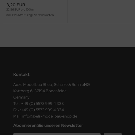
ster Box LTD
3,20 EUR
22,86 EUR pro 100ml
inkl. 19 % MwSt. zzgl.
Versandkosten
ster Tools
ng Model
liput
niArt
nicraft
Kontakt
rage Hobby
Axels Modellbau Shop, Schulze & Sohn oHG
Kottberg 6, 37194 Bodenfelde
delcollect
Germany
Tel.: +49 (0) 5572 999 4 333
ebius Models
Fax.:+49 (0) 5572 999 4 334
Mail: info@axels-modellbau-shop.de
PC
Abonnieren Sie unseren Newsletter
. Hobby / Gunze Sangyo