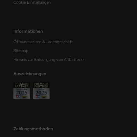
Cookie Einstellungen
e Field Model
bre Model
Informationen
HUMO-Kits
Öffnungszeiten & Ladengeschäft
unkmodels
Sitemap
ar Art
Hinweis zur Entsorgung von Altbatterien
ecial Hobby
Auszeichnungen
ar-Decals
yata
kom
miya
Zahlungsmethoden