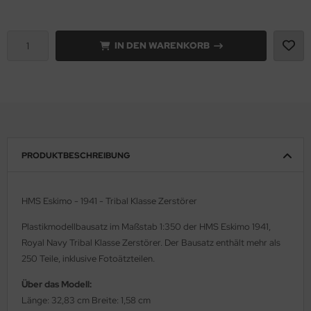
e Field Model 1:35
rson Modelsport
IN DEN WARENKORB
bre Model - 1:35
assy Hobby
ar Art / Glow 2B 1:35
MK
nstige Hersteller
eatex
kom 1:35
s Werk
PRODUKTBESCHREIBUNG
miya 1:35
luxe Materials
HMS Eskimo - 1941 - Tribal Klasse Zerstörer
under Model 1:35
ODELKITS
Plastikmodellbausatz im Maßstab 1:350 der HMS Eskimo 1941,
umpeter 1:35
agon Models
Royal Navy Tribal Klasse Zerstörer. Der Bausatz enthält mehr als
250 Teile, inklusive Fotoätzteilen.
ezda 1:35
uard
Über das Modell:
behör Maßstab 1:35
ergreen Scale Models
Länge: 32,83 cm Breite: 1,58 cm