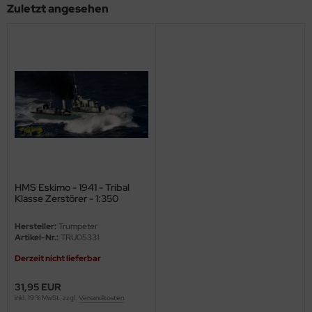
Zuletzt angesehen
ster Box LTD
ster Tools
ng Model
liput
niArt
nicraft
HMS Eskimo - 1941 - Tribal
rage Hobby
Klasse Zerstörer - 1:350
delcollect
Hersteller:
Trumpeter
Artikel-Nr.:
TRU05331
ebius Models
Derzeit nicht lieferbar
PC
31,95 EUR
inkl. 19 % MwSt. zzgl.
Versandkosten
. Hobby / Gunze Sangyo