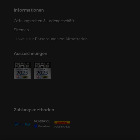
undermodel
Informationen
ger Model
Öffnungszeiten & Ladengeschäft
umpeter
Sitemap
Hinweis zur Entsorgung von Altbatterien
lejo
Auszeichnungen
spid Models
ezda
Zahlungsmethoden