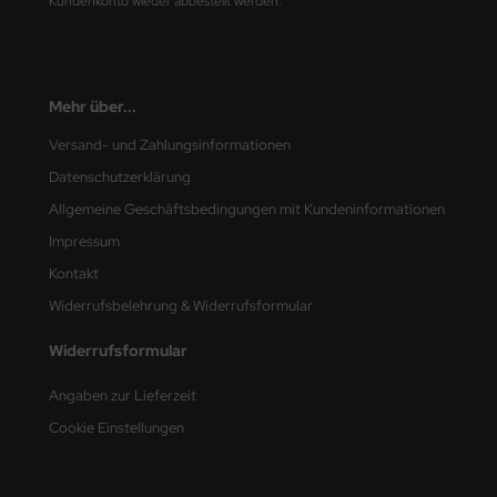
Kundenkonto wieder abbestellt werden.
e Field Model
bre Model
Mehr über...
HUMO-Kits
Versand- und Zahlungsinformationen
unkmodels
Datenschutzerklärung
Allgemeine Geschäftsbedingungen mit Kundeninformationen
ar Art
Impressum
ecial Hobby
Kontakt
Widerrufsbelehrung & Widerrufsformular
ar-Decals
Widerrufsformular
yata
Angaben zur Lieferzeit
kom
Cookie Einstellungen
miya