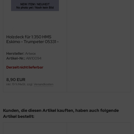
eat Wall Hobby
segawa
ller
Holzdeck für 1:350 HMS
 Models
Eskimo - Trumpeter 05331 -
1:350
bby 2000
Hersteller:
Artwox
Artikel-Nr.:
AW10094
bby Boss
Derzeit nicht lieferbar
bby Craft
8,90 EUR
inkl. 19 % MwSt. zzgl.
Versandkosten
mbrol
LOVE KIT
Kunden, die diesen Artikel kauften, haben auch folgende
Artikel bestellt:
G Models
M