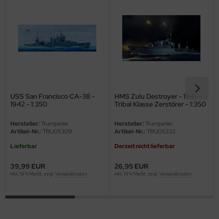
ini Model
leri
ata
O Collections
USS San Francisco CA-38 -
HMS Zulu Destroyer - 1941 -
NETIC
1942 - 1:350
Tribal Klasse Zerstörer - 1:350
tty Hawk Model
Hersteller:
Trumpeter
Hersteller:
Trumpeter
Artikel-Nr.:
TRU05309
Artikel-Nr.:
TRU05332
tare
Lieferbar
Derzeit nicht lieferbar
ick
39,99 EUR
26,95 EUR
inkl. 19 % MwSt. zzgl.
Versandkosten
inkl. 19 % MwSt. zzgl.
Versandkosten
gic Factory
ASTER