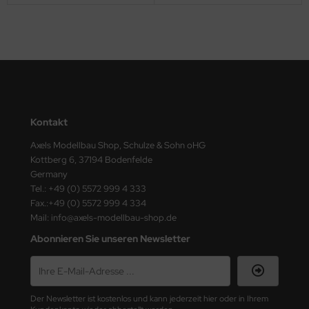
nu-Beemax
nda-Hobby
gasus Hobbies
atz Nunu
Kontakt
usmodel
Axels Modellbau Shop, Schulze & Sohn oHG
Kottberg 6, 37194 Bodenfelde
Germany
ar Lights
Tel.: +49 (0) 5572 999 4 333
Fax.:+49 (0) 5572 999 4 334
ntos Model
Mail: info@axels-modellbau-shop.de
vell
Abonnieren Sie unseren Newsletter
ich.Models
den
Der Newsletter ist kostenlos und kann jederzeit hier oder in Ihrem