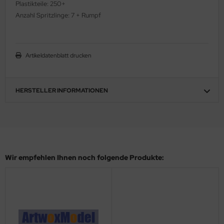
Plastikteile: 250+
ler
Anzahl Spritzlinge: 7 + Rumpf
yhawk
rces of Valor / Waltersons
Artikeldatenblatt drucken
re Hobby
HERSTELLER INFORMATIONEN
eedom Model Kits
jimi
ahleri
Wir empfehlen Ihnen noch folgende Produkte:
sPatch Models
cko Models
ow2B