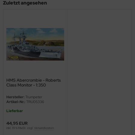
Zuletzt angesehen
ini Model
leri
ata
O Collections
NETIC
tty Hawk Model
HMS Abercrombie - Roberts
Class Monitor - 1:350
tare
Hersteller:
Trumpeter
ick
Artikel-Nr.:
TRU05336
Lieferbar
gic Factory
44,95 EUR
ASTER
inkl. 19 % MwSt. zzgl.
Versandkosten