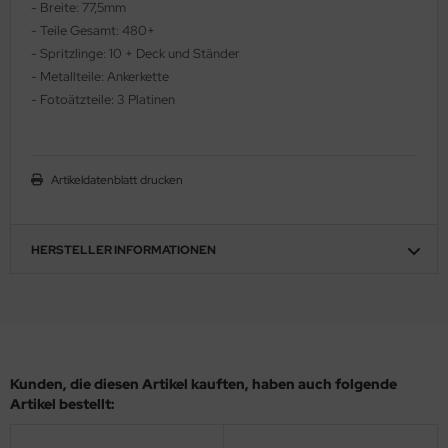
- Breite: 77,5mm
ler
- Teile Gesamt: 480+
- Spritzlinge: 10 + Deck und Ständer
yhawk
- Metallteile: Ankerkette
- Fotoätzteile: 3 Platinen
rces of Valor / Waltersons
re Hobby
Artikeldatenblatt drucken
eedom Model Kits
jimi
HERSTELLER INFORMATIONEN
ahleri
sPatch Models
cko Models
Kunden, die diesen Artikel kauften, haben auch folgende
Artikel bestellt:
ow2B