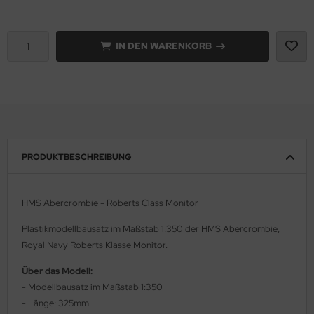
e Field Model 1:35
rson Modelsport
IN DEN WARENKORB
bre Model - 1:35
assy Hobby
ar Art / Glow 2B 1:35
MK
nstige Hersteller
eatex
kom 1:35
s Werk
PRODUKTBESCHREIBUNG
miya 1:35
luxe Materials
HMS Abercrombie - Roberts Class Monitor
under Model 1:35
ODELKITS
Plastikmodellbausatz im Maßstab 1:350 der HMS Abercrombie,
umpeter 1:35
agon Models
Royal Navy Roberts Klasse Monitor.
ezda 1:35
uard
Über das Modell:
- Modellbausatz im Maßstab 1:350
behör Maßstab 1:35
ergreen Scale Models
- Länge: 325mm