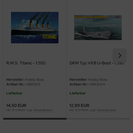
eat Wall Hobby
segawa
ller
 Models
bby 2000
R.M.S. Titanic - 1:550
DKM Typ VII B U-Boot - 1:350
bby Boss
bby Craft
Hersteller:
Hobby Boss
Hersteller:
Hobby Boss
Artikel-Nr.:
HB81305
Artikel-Nr.:
HB83504
mbrol
Lieferbar
Lieferbar
LOVE KIT
14,50 EUR
12,99 EUR
inkl. 19 % MwSt. zzgl.
Versandkosten
inkl. 19 % MwSt. zzgl.
Versandkosten
G Models
M