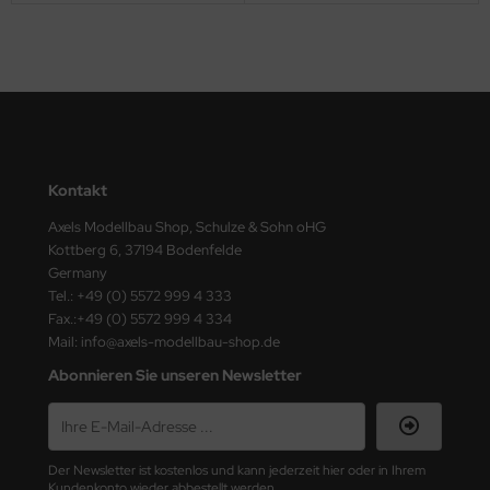
ster Box LTD
ster Tools
ng Model
liput
Kontakt
niArt
Axels Modellbau Shop, Schulze & Sohn oHG
nicraft
Kottberg 6, 37194 Bodenfelde
Germany
Tel.: +49 (0) 5572 999 4 333
rage Hobby
Fax.:+49 (0) 5572 999 4 334
Mail: info@axels-modellbau-shop.de
delcollect
Abonnieren Sie unseren Newsletter
ebius Models
PC
Der Newsletter ist kostenlos und kann jederzeit hier oder in Ihrem
. Hobby / Gunze Sangyo
Kundenkonto wieder abbestellt werden.