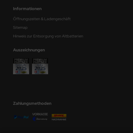
e Field Model
Informationen
bre Model
Öffnungszeiten & Ladengeschäft
Sitemap
HUMO-Kits
Hinweis zur Entsorgung von Altbatterien
unkmodels
Auszeichnungen
ar Art
ecial Hobby
ar-Decals
yata
Zahlungsmethoden
kom
miya