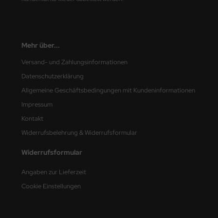
nu-Beemax
nda-Hobby
Mehr über...
gasus Hobbies
Versand- und Zahlungsinformationen
Datenschutzerklärung
atz Nunu
Allgemeine Geschäftsbedingungen mit Kundeninformationen
usmodel
Impressum
Kontakt
ar Lights
Widerrufsbelehrung & Widerrufsformular
ntos Model
Widerrufsformular
vell
Angaben zur Lieferzeit
ich.Models
Cookie Einstellungen
den