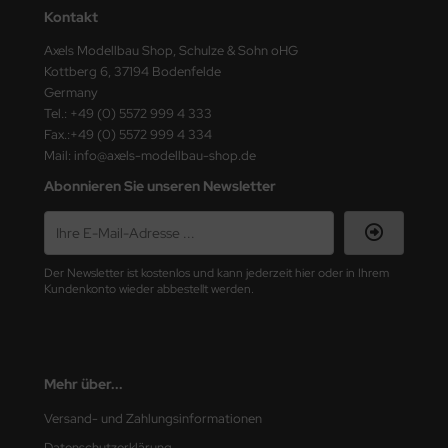
ster Box LTD
Kontakt
Axels Modellbau Shop, Schulze & Sohn oHG
ster Tools
Kottberg 6, 37194 Bodenfelde
Germany
ng Model
Tel.: +49 (0) 5572 999 4 333
Fax.:+49 (0) 5572 999 4 334
liput
Mail: info@axels-modellbau-shop.de
niArt
Abonnieren Sie unseren Newsletter
nicraft
rage Hobby
Der Newsletter ist kostenlos und kann jederzeit hier oder in Ihrem
Kundenkonto wieder abbestellt werden.
delcollect
ebius Models
Mehr über...
PC
Versand- und Zahlungsinformationen
. Hobby / Gunze Sangyo
Datenschutzerklärung