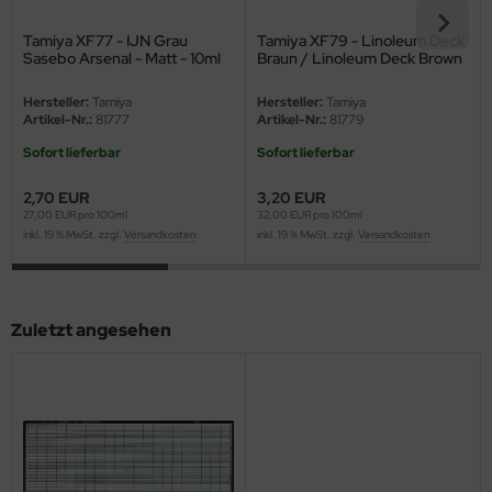
eat Wall Hobby
Tamiya XF77 - IJN Grau
Tamiya XF79 - Linoleum Deck
segawa
Sasebo Arsenal - Matt - 10ml
Braun / Linoleum Deck Brown
- 10ml
ller
Hersteller:
Tamiya
Hersteller:
Tamiya
Artikel-Nr.:
81777
Artikel-Nr.:
81779
 Models
Sofort lieferbar
Sofort lieferbar
bby 2000
2,70 EUR
3,20 EUR
27,00 EUR pro 100ml
32,00 EUR pro 100ml
inkl. 19 % MwSt. zzgl.
Versandkosten
inkl. 19 % MwSt. zzgl.
Versandkosten
bby Boss
bby Craft
Zuletzt angesehen
mbrol
LOVE KIT
G Models
M