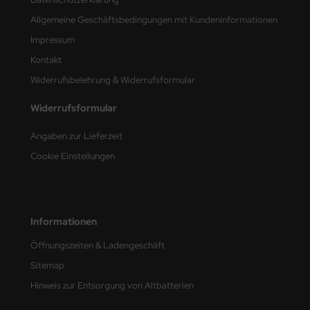
Allgemeine Geschäftsbedingungen mit Kundeninformationen
nu-Beemax
Impressum
nda-Hobby
Kontakt
Widerrufsbelehrung & Widerrufsformular
gasus Hobbies
Widerrufsformular
atz Nunu
Angaben zur Lieferzeit
usmodel
Cookie Einstellungen
ar Lights
ntos Model
Informationen
vell
Öffnungszeiten & Ladengeschäft
ich.Models
Sitemap
Hinweis zur Entsorgung von Altbatterien
den