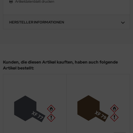
Artikeldatenblatt drucken
ler
yhawk
HERSTELLER INFORMATIONEN
rces of Valor / Waltersons
re Hobby
eedom Model Kits
Kunden, die diesen Artikel kauften, haben auch folgende
Artikel bestellt:
jimi
ahleri
sPatch Models
cko Models
ow2B