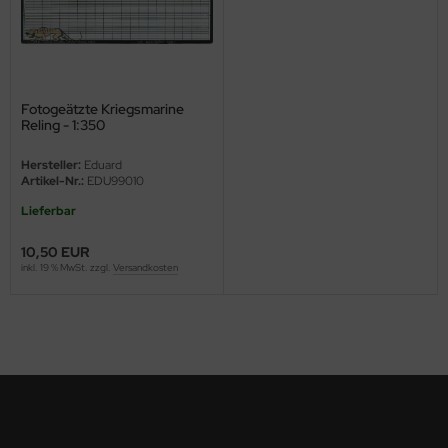
ini Model
leri
Fotogeätzte Kriegsmarine
ata
Reling - 1:350
O Collections
Hersteller:
Eduard
Artikel-Nr.:
EDU99010
NETIC
Lieferbar
tty Hawk Model
10,50 EUR
inkl. 19 % MwSt. zzgl.
Versandkosten
tare
ick
gic Factory
ASTER