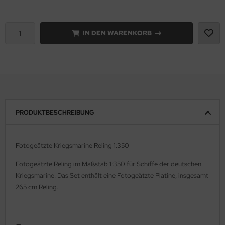
e Field Model 1:35
rson Modelsport
IN DEN WARENKORB
bre Model - 1:35
assy Hobby
ar Art / Glow 2B 1:35
MK
nstige Hersteller
eatex
kom 1:35
s Werk
PRODUKTBESCHREIBUNG
miya 1:35
luxe Materials
Fotogeätzte Kriegsmarine Reling 1:350
under Model 1:35
ODELKITS
Fotogeätzte Reling im Maßstab 1:350 für Schiffe der deutschen
umpeter 1:35
agon Models
Kriegsmarine. Das Set enthält eine Fotogeätzte Platine, insgesamt
265 cm Reling.
ezda 1:35
uard
behör Maßstab 1:35
ergreen Scale Models