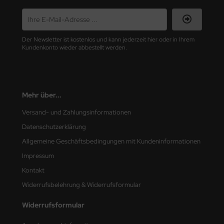
nu-Beemax
Der Newsletter ist kostenlos und kann jederzeit hier oder in Ihrem
nda-Hobby
Kundenkonto wieder abbestellt werden.
gasus Hobbies
atz Nunu
Mehr über...
usmodel
Versand- und Zahlungsinformationen
ar Lights
Datenschutzerklärung
Allgemeine Geschäftsbedingungen mit Kundeninformationen
ntos Model
Impressum
vell
Kontakt
Widerrufsbelehrung & Widerrufsformular
ich.Models
Widerrufsformular
den