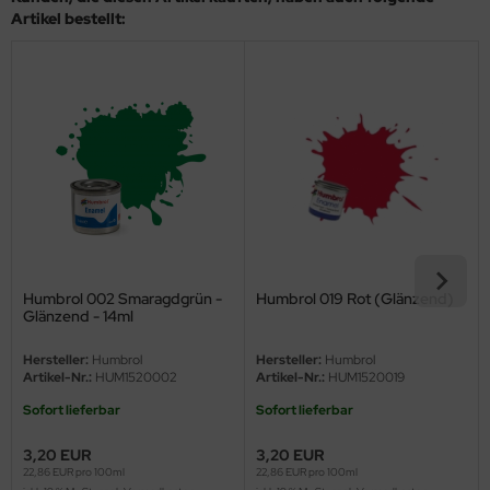
eat Wall Hobby
Artikel bestellt:
segawa
ller
 Models
bby 2000
bby Boss
bby Craft
Humbrol 002 Smaragdgrün -
Humbrol 019 Rot (Glänzend)
Glänzend - 14ml
mbrol
Hersteller:
Humbrol
Hersteller:
Humbrol
Artikel-Nr.:
HUM1520002
Artikel-Nr.:
HUM1520019
LOVE KIT
Sofort lieferbar
Sofort lieferbar
G Models
3,20 EUR
3,20 EUR
22,86 EUR pro 100ml
22,86 EUR pro 100ml
M