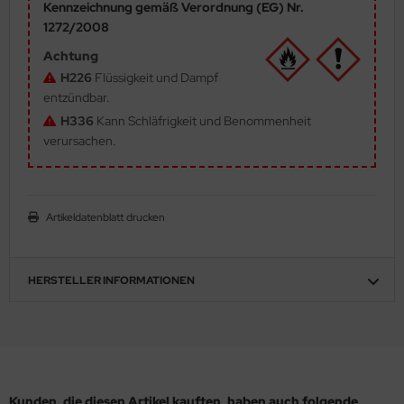
Kennzeichnung gemäß Verordnung (EG) Nr.
ler
1272/2008
Achtung
yhawk
H226
Flüssigkeit und Dampf
entzündbar.
rces of Valor / Waltersons
H336
Kann Schläfrigkeit und Benommenheit
re Hobby
verursachen.
eedom Model Kits
jimi
Artikeldatenblatt drucken
ahleri
HERSTELLER INFORMATIONEN
sPatch Models
cko Models
ow2B
Kunden, die diesen Artikel kauften, haben auch folgende