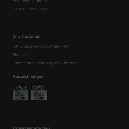
Angaben zur Lieferzeit
e Field Model
Cookie Einstellungen
bre Model
HUMO-Kits
Informationen
unkmodels
Öffnungszeiten & Ladengeschäft
Sitemap
ar Art
Hinweis zur Entsorgung von Altbatterien
ecial Hobby
Auszeichnungen
ar-Decals
yata
kom
miya
Zahlungsmethoden