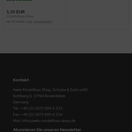
ster Box LTD
3,20 EUR
ster Tools
22,86 EUR pro 100ml
inkl. 19 % MwSt. zzgl.
Versandkosten
ng Model
liput
niArt
nicraft
Kontakt
rage Hobby
Axels Modellbau Shop, Schulze & Sohn oHG
delcollect
Kottberg 6, 37194 Bodenfelde
Germany
ebius Models
Tel.: +49 (0) 5572 999 4 333
Fax.:+49 (0) 5572 999 4 334
PC
Mail: info@axels-modellbau-shop.de
Abonnieren Sie unseren Newsletter
. Hobby / Gunze Sangyo