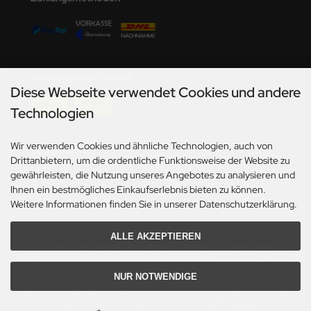
undermodel
ger Model
umpeter
Versandmöglichkeiten
Diese Webseite verwendet Cookies und andere
lejo
Technologien
spid Models
Wir verwenden Cookies und ähnliche Technologien, auch von
Social Media
ezda
Drittanbietern, um die ordentliche Funktionsweise der Website zu
gewährleisten, die Nutzung unseres Angebotes zu analysieren und
Ihnen ein bestmögliches Einkaufserlebnis bieten zu können.
Weitere Informationen finden Sie in unserer Datenschutzerklärung.
ALLE AKZEPTIEREN
*Gilt für Lieferungen innerhalb Deutschlands. Lieferzeiten für andere Länder und
Informationen zur Berechnung des Liefertermins siehe hier:
Angaben zur Lieferzeit.
NUR NOTWENDIGE
Alle Preise inkl. gesetzl. MwSt. zzgl.
Versandkosten
. Die durchgestrichenen Preise
entsprechen dem bisherigen Preis bei Axels Modellbau Shop.