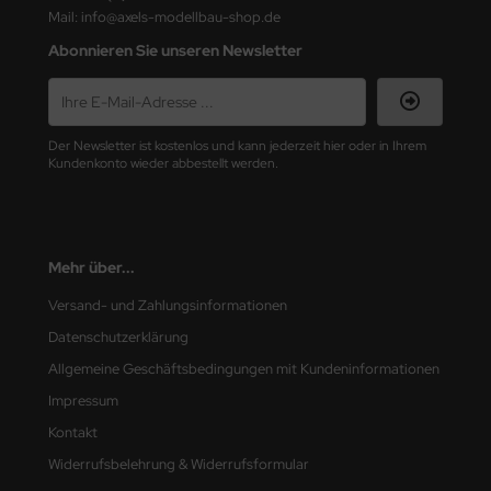
Mail: info@axels-modellbau-shop.de
nu-Beemax
Abonnieren Sie unseren Newsletter
nda-Hobby
gasus Hobbies
Der Newsletter ist kostenlos und kann jederzeit hier oder in Ihrem
Kundenkonto wieder abbestellt werden.
atz Nunu
usmodel
Mehr über...
ar Lights
Versand- und Zahlungsinformationen
ntos Model
Datenschutzerklärung
Allgemeine Geschäftsbedingungen mit Kundeninformationen
vell
Impressum
ich.Models
Kontakt
Widerrufsbelehrung & Widerrufsformular
den