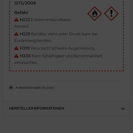
1272/2008
ler
Gefahr
H222
Extrem entzündbares
yhawk
Aerosol.
rces of Valor / Waltersons
H229
Behälter steht unter Druck: kann bei
Erwärmung bersten.
re Hobby
H319
Verursacht schwere Augenreizung.
H336
Kann Schläfrigkeit und Benommenheit
eedom Model Kits
verursachen.
jimi
ahleri
Artikeldatenblatt drucken
sPatch Models
HERSTELLER INFORMATIONEN
cko Models
ow2B