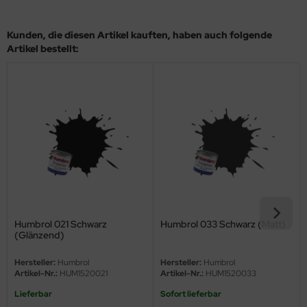
eat Wall Hobby
segawa
Kunden, die diesen Artikel kauften, haben auch folgende
Artikel bestellt:
ller
 Models
bby 2000
bby Boss
bby Craft
mbrol
Humbrol 021 Schwarz
Humbrol 033 Schwarz (Matt)
(Glänzend)
LOVE KIT
Hersteller:
Humbrol
Hersteller:
Humbrol
G Models
Artikel-Nr.:
HUM1520021
Artikel-Nr.:
HUM1520033
Lieferbar
Sofort lieferbar
M