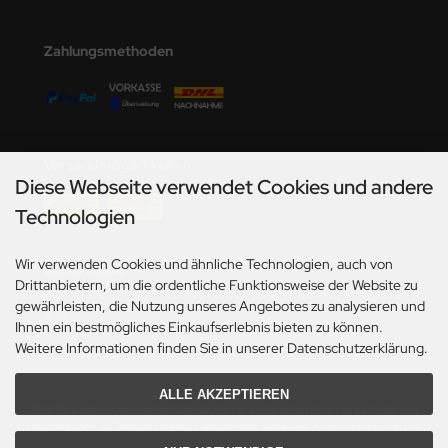
undermodel
ger Model
Zahlungsmethoden
umpeter
lejo
Versandmöglichkeiten
spid Models
Diese Webseite verwendet Cookies und andere
Technologien
ezda
Wir verwenden Cookies und ähnliche Technologien, auch von
Social Media
Drittanbietern, um die ordentliche Funktionsweise der Website zu
gewährleisten, die Nutzung unseres Angebotes zu analysieren und
Ihnen ein bestmögliches Einkaufserlebnis bieten zu können.
Weitere Informationen finden Sie in unserer Datenschutzerklärung.
ALLE AKZEPTIEREN
*Gilt für Lieferungen innerhalb Deutschlands. Lieferzeiten für andere Länder und
Informationen zur Berechnung des Liefertermins siehe hier:
Angaben zur Lieferzeit.