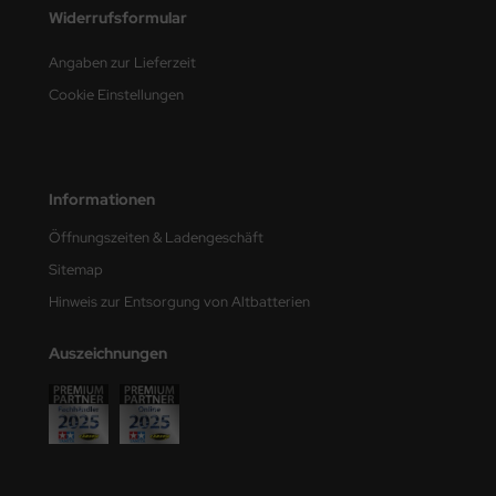
Widerrufsformular
e Field Model
Angaben zur Lieferzeit
bre Model
Cookie Einstellungen
HUMO-Kits
unkmodels
Informationen
ar Art
Öffnungszeiten & Ladengeschäft
ecial Hobby
Sitemap
Hinweis zur Entsorgung von Altbatterien
ar-Decals
Auszeichnungen
yata
kom
miya