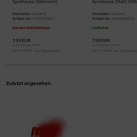
Sprühdose (Glänzend)
Sprühdose (Matt) AD
eat Wall Hobby
Hersteller:
Humbrol
Hersteller:
Humbrol
segawa
Artikel-Nr.:
HUM1536022
Artikel-Nr.:
HUM1536033
ller
Derzeit nicht lieferbar
Lieferbar
7,95 EUR
7,95 EUR
 Models
5,30 EUR pro 100ml
5,30 EUR pro 100ml
inkl. 19 % MwSt. zzgl.
Versandkosten
inkl. 19 % MwSt. zzgl.
Versandkos
bby 2000
bby Boss
bby Craft
Zuletzt angesehen
mbrol
LOVE KIT
G Models
M