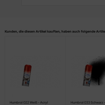
ler
yhawk
rces of Valor / Waltersons
Kunden, die diesen Artikel kauften, haben auch folgende Artikel
re Hobby
eedom Model Kits
jimi
ahleri
sPatch Models
cko Models
ow2B
Humbrol 022 Weiß - Acryl
Humbrol 033 Schwarz -