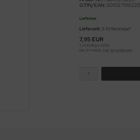
GTIN/EAN:
50102791622
Lieferbar
Lieferzeit:
3-10 Werktage*
7,95 EUR
5,30 EUR pro 100ml
inkl. 19 % MwSt. zzgl.
Versandkosten