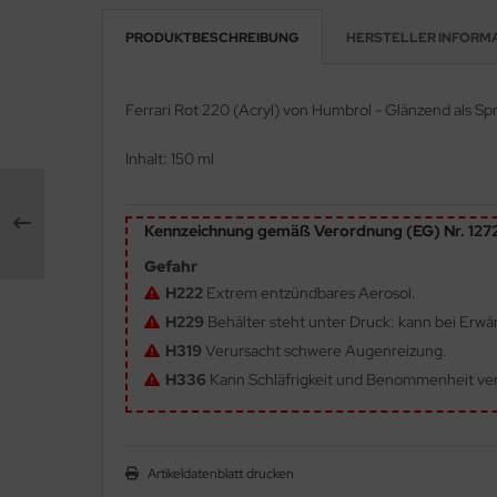
PRODUKTBESCHREIBUNG
HERSTELLER INFORM
e Field Model 1:35
rson Modelsport
bre Model - 1:35
assy Hobby
Ferrari Rot 220 (Acryl) von Humbrol - Glänzend als 
ar Art / Glow 2B 1:35
MK
Inhalt: 150 ml
nstige Hersteller
eatex
Kennzeichnung gemäß Verordnung (EG) Nr. 12
kom 1:35
s Werk
Gefahr
miya 1:35
luxe Materials
H222
Extrem entzündbares Aerosol.
H229
Behälter steht unter Druck: kann bei Erw
under Model 1:35
ODELKITS
H319
Verursacht schwere Augenreizung.
umpeter 1:35
H336
Kann Schläfrigkeit und Benommenheit ve
agon Models
ezda 1:35
uard
behör Maßstab 1:35
Artikeldatenblatt drucken
ergreen Scale Models