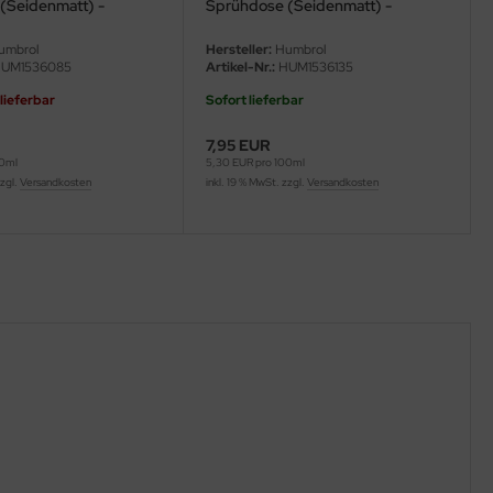
(Seidenmatt) -
Sprühdose (Seidenmatt) -
AD6135
umbrol
Hersteller:
Humbrol
UM1536085
Artikel-Nr.:
HUM1536135
 lieferbar
Sofort lieferbar
7,95 EUR
00ml
5,30 EUR pro 100ml
zzgl.
Versandkosten
inkl. 19 % MwSt. zzgl.
Versandkosten