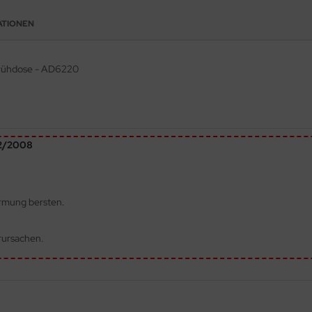
ATIONEN
Sprühdose - AD6220
72/2008
ärmung bersten.
rursachen.