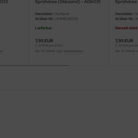
6033
Sprühdose (Glänzend) - AD6035
Sprühdose 
AD6085
Hersteller:
Humbrol
Hersteller:
H
Artikel-Nr.:
HUM1536035
Artikel-Nr.:
H
Lieferbar
Derzeit nicht
7,95 EUR
7,95 EUR
5,30 EUR pro 100ml
5,30 EUR pro 1
ten
inkl. 19 % MwSt. zzgl.
Versandkosten
inkl. 19 % MwSt. 