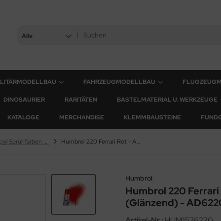
Alle
ILITÄRMODELLBAU
FAHRZEUGMODELLBAU
FLUGZEUG
DINOSAURIER
RARITÄTEN
BASTELMATERIAL U. WERKZEUGE
KATALOGE
MERCHANDISE
KLEMMBAUSTEINE
FUND
Humbrol Acryl Sprühfarben - 150ml
Humbrol 220 Ferrari Rot - Acryl Sprühdose (Glänzend) - AD6220
Humbrol
Humbrol 220 Ferrari
(Glänzend) - AD622
Artikel-Nr.:
HUM1576220