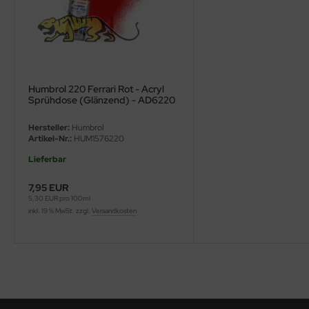
ini Model
leri
ata
Humbrol 220 Ferrari Rot - Acryl
Sprühdose (Glänzend) - AD6220
O Collections
Hersteller:
Humbrol
Artikel-Nr.:
HUM1576220
NETIC
Lieferbar
tty Hawk Model
7,95 EUR
tare
5,30 EUR pro 100ml
inkl. 19 % MwSt. zzgl.
Versandkosten
ick
gic Factory
ASTER