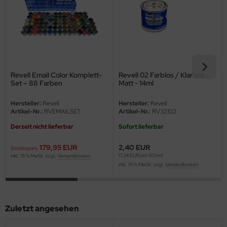
eat Wall Hobby
segawa
ller
 Models
Revell Email Color Komplett-
Revell 02 Farblos / Klarlack -
Set – 88 Farben
Matt - 14ml
bby 2000
Hersteller:
Revell
Hersteller:
Revell
Artikel-Nr.:
RVEMAILSET
Artikel-Nr.:
RV32102
bby Boss
Derzeit nicht lieferbar
Sofort lieferbar
bby Craft
179,95 EUR
2,40 EUR
Sonderpreis
mbrol
17,14 EUR pro 100ml
inkl. 19 % MwSt. zzgl.
Versandkosten
inkl. 19 % MwSt. zzgl.
Versandkosten
LOVE KIT
G Models
Zuletzt angesehen
M