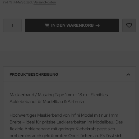
inkl. 19 % MwSt. zzgl.
Versandkosten
e Field Model 1:35
rson Modelsport
IN DEN WARENKORB
bre Model - 1:35
assy Hobby
ar Art / Glow 2B 1:35
MK
nstige Hersteller
eatex
kom 1:35
s Werk
PRODUKTBESCHREIBUNG
miya 1:35
luxe Materials
under Model 1:35
ODELKITS
Maskierband / Masking Tape 1mm – 18 m - Flexibles
Abklebeband für Modellbau & Airbrush
umpeter 1:35
agon Models
Hochwertiges Maskierband von Infini Model mit nur 1 mm
ezda 1:35
uard
Breite – ideal für präzise Lackierarbeiten im Modellbau. Das
flexible Abklebeband mit geringer Klebekraft passt sich
behör Maßstab 1:35
ergreen Scale Models
problemlos auch gekrümmten Oberflächen an. Es lässt sich