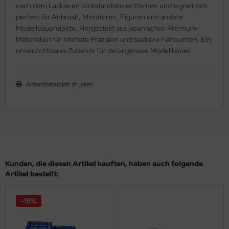
nach dem Lackieren rückstandslos entfernen und eignet sich
ler
perfekt für Airbrush, Miniaturen, Figuren und andere
Modellbauprojekte. Hergestellt aus japanischen Premium-
yhawk
Materialien für höchste Präzision und saubere Farbkanten. Ein
unverzichtbares Zubehör für detailgenaue Modellbauer.
rces of Valor / Waltersons
re Hobby
Artikeldatenblatt drucken
eedom Model Kits
jimi
ahleri
Kunden, die diesen Artikel kauften, haben auch folgende
sPatch Models
Artikel bestellt:
cko Models
-15%
ow2B