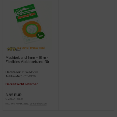
ini Model
leri
ata
O Collections
NETIC
Maskierband 1mm – 18 m -
Flexibles Abklebeband für
tty Hawk Model
Modellbau & Airbrush
Hersteller:
Infini Model
tare
Artikel-Nr.:
ICT-0016
Derzeit nicht lieferbar
ick
3,95 EUR
gic Factory
0,22 EUR pro m
inkl. 19 % MwSt. zzgl.
Versandkosten
ASTER