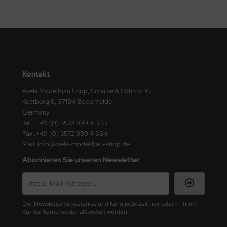
ster Box LTD
ster Tools
ng Model
liput
Kontakt
Axels Modellbau Shop, Schulze & Sohn oHG
niArt
Kottberg 6, 37194 Bodenfelde
Germany
nicraft
Tel.: +49 (0) 5572 999 4 333
Fax.:+49 (0) 5572 999 4 334
rage Hobby
Mail: info@axels-modellbau-shop.de
delcollect
Abonnieren Sie unseren Newsletter
ebius Models
PC
Der Newsletter ist kostenlos und kann jederzeit hier oder in Ihrem
Kundenkonto wieder abbestellt werden.
. Hobby / Gunze Sangyo