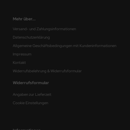
nu-Beemax
Mehr über...
nda-Hobby
Versand- und Zahlungsinformationen
gasus Hobbies
Datenschutzerklärung
Allgemeine Geschäftsbedingungen mit Kundeninformationen
atz Nunu
Impressum
usmodel
Kontakt
Widerrufsbelehrung & Widerrufsformular
ar Lights
Widerrufsformular
ntos Model
Angaben zur Lieferzeit
vell
Cookie Einstellungen
ich.Models
den