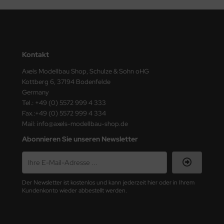
ster Box LTD
ster Tools
ng Model
Kontakt
liput
Axels Modellbau Shop, Schulze & Sohn oHG
Kottberg 6, 37194 Bodenfelde
Germany
niArt
Tel.: +49 (0) 5572 999 4 333
Fax.:+49 (0) 5572 999 4 334
nicraft
Mail: info@axels-modellbau-shop.de
rage Hobby
Abonnieren Sie unseren Newsletter
delcollect
ebius Models
Der Newsletter ist kostenlos und kann jederzeit hier oder in Ihrem
Kundenkonto wieder abbestellt werden.
PC
. Hobby / Gunze Sangyo