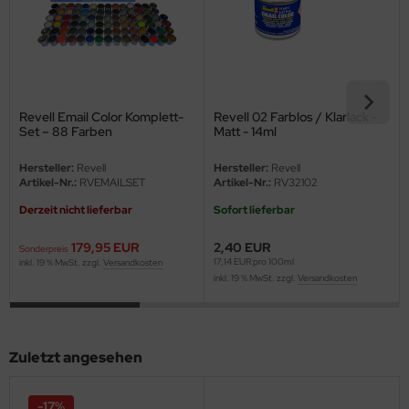
eat Wall Hobby
segawa
ller
Revell Email Color Komplett-
Revell 02 Farblos / Klarlack -
 Models
Set – 88 Farben
Matt - 14ml
bby 2000
Hersteller:
Revell
Hersteller:
Revell
Artikel-Nr.:
RVEMAILSET
Artikel-Nr.:
RV32102
bby Boss
Derzeit nicht lieferbar
Sofort lieferbar
bby Craft
179,95 EUR
2,40 EUR
Sonderpreis
17,14 EUR pro 100ml
inkl. 19 % MwSt. zzgl.
Versandkosten
inkl. 19 % MwSt. zzgl.
Versandkosten
mbrol
LOVE KIT
Zuletzt angesehen
G Models
M
-17%