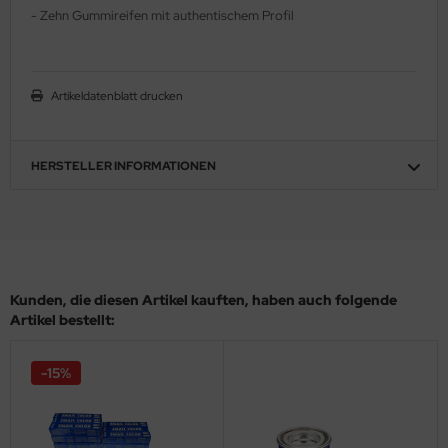
- Zehn Gummireifen mit authentischem Profil
ler
yhawk
Artikeldatenblatt drucken
rces of Valor / Waltersons
re Hobby
HERSTELLER INFORMATIONEN
eedom Model Kits
jimi
ahleri
Kunden, die diesen Artikel kauften, haben auch folgende
Artikel bestellt:
sPatch Models
cko Models
-15%
ow2B