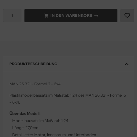
e Field Model 1:35
rson Modelsport
IN DEN WARENKORB
bre Model - 1:35
assy Hobby
ar Art / Glow 2B 1:35
MK
nstige Hersteller
eatex
PRODUKTBESCHREIBUNG
kom 1:35
s Werk
miya 1:35
luxe Materials
MAN 26.321 - Formel 6 - 6x4
under Model 1:35
ODELKITS
Plastikmodellbausatz im Maßstab 1:24 des MAN 26.321 - Formel 6
- 6x4.
umpeter 1:35
agon Models
Über das Modell:
ezda 1:35
uard
- Modellbausatz im Maßstab 1:24
- Länge: 27,0cm
behör Maßstab 1:35
ergreen Scale Models
- Detaillierter Motor, Innenraum und Unterboden