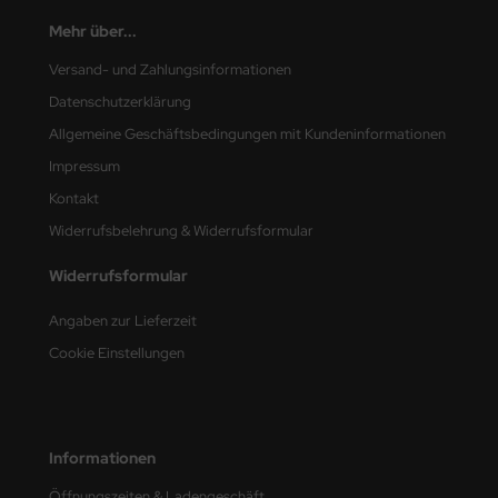
Mehr über...
nu-Beemax
Versand- und Zahlungsinformationen
nda-Hobby
Datenschutzerklärung
Allgemeine Geschäftsbedingungen mit Kundeninformationen
gasus Hobbies
Impressum
atz Nunu
Kontakt
Widerrufsbelehrung & Widerrufsformular
usmodel
Widerrufsformular
ar Lights
Angaben zur Lieferzeit
ntos Model
Cookie Einstellungen
vell
ich.Models
Informationen
den
Öffnungszeiten & Ladengeschäft