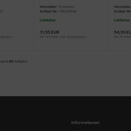
r
Hersteller:
Trumpeter
Hersteller
39
Artikel-Nr.:
TRU09540
Artikel-Nr.
Lieferbar
Lieferbar
31,95 EUR
94,95 E
ndkosten
inkl. 19 % MwSt. zzgl.
Versandkosten
inkl. 19 % Mw
esamt
68
Artikeln)
Informationen