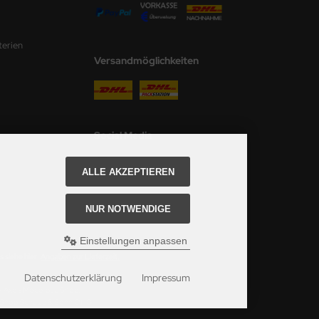
terien
Versandmöglichkeiten
Social Media
ALLE AKZEPTIEREN
NUR NOTWENDIGE
Einstellungen anpassen
 siehe hier:
Angaben zur Lieferzeit.
Datenschutzerklärung
Impressum
ei Axels Modellbau Shop.
u Shop Schulze & Sohn OHG