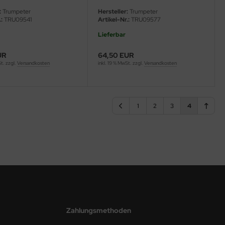
:
Trumpeter
Hersteller:
Trumpeter
:
TRU09541
Artikel-Nr.:
TRU09577
Lieferbar
UR
64,50 EUR
St. zzgl.
Versandkosten
inkl. 19 % MwSt. zzgl.
Versandkosten
1
2
3
4
Zahlungsmethoden