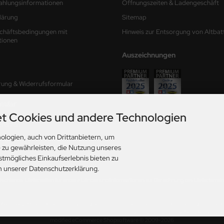
ahlungsinformationen
Öffnungszeiten & Ladengeschäft
lärung
Sitemap
chäftsbedingungen mit
Hinweis zur Entsorgung von Altbat
tionen
Auszeichnungen
rung & Widerrufsformular
mular
t Cookies und andere Technologien
ferzeit
ologien, auch von Drittanbietern, um
ungen
e zu gewährleisten, die Nutzung unseres
stmögliches Einkaufserlebnis bieten zu
in unserer Datenschutzerklärung.
utschlands. Lieferzeiten für andere Länder und Informationen zur Berechnung des Liefertermins
. MwSt. zzgl.
Versandkosten
. Die durchgestrichenen Preise entsprechen dem bisherigen Preis b
026 | Template based on modified eCommerce Shopsoftware 2025-2026 by Axel's Modellba
mod
ified eCommerce Shopsoftware © 2009-2026