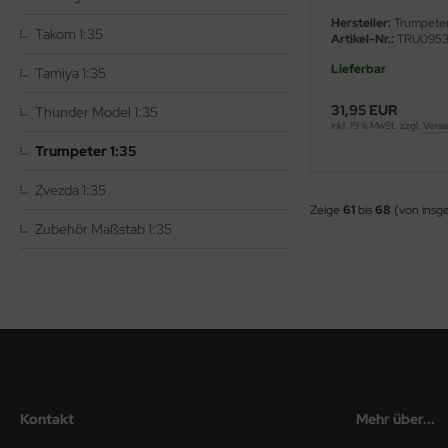
Hersteller:
Trumpete
ler
Takom 1:35
Artikel-Nr.:
TRU095
yhawk
Lieferbar
Tamiya 1:35
31,95 EUR
rces of Valor / Waltersons
Thunder Model 1:35
inkl. 19 % MwSt. zzgl.
Versa
Trumpeter 1:35
re Hobby
Zvezda 1:35
eedom Model Kits
Zeige
61
bis
68
(von insg
Zubehör Maßstab 1:35
jimi
ahleri
sPatch Models
cko Models
ow2B
Kontakt
Mehr über...