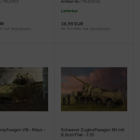
:
TRU09511
Artikel-Nr.:
TRU09538
Lieferbar
UR
38,99 EUR
St. zzgl.
Versandkosten
inkl. 19 % MwSt. zzgl.
Versandkosten
mpfwagen VIII - Maus -
Schwerer Zugkraftwagen 18t mit
8,8cm Flak - 1:35