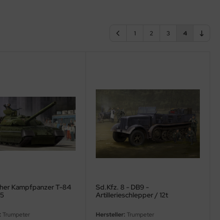
1
2
3
4
cher Kampfpanzer T-84
Sd.Kfz. 8 - DB9 -
35
Artillerieschlepper / 12t
Zugmaschine - 1:35
:
Trumpeter
Hersteller:
Trumpeter