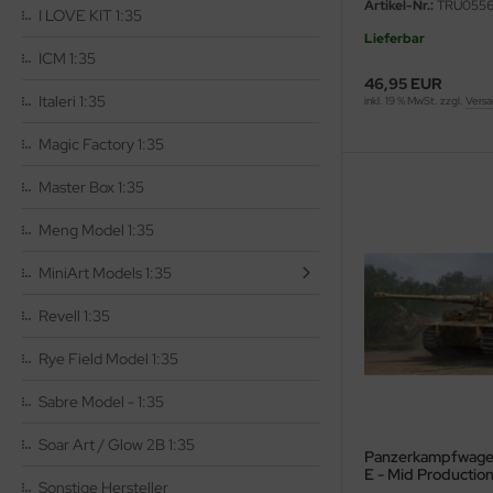
Artikel-Nr.:
TRU0556
I LOVE KIT 1:35
Lieferbar
rson Modelsport
ICM 1:35
46,95 EUR
assy Hobby
Italeri 1:35
inkl. 19 % MwSt. zzgl.
Versa
MK
Magic Factory 1:35
Master Box 1:35
eatex
Meng Model 1:35
s Werk
MiniArt Models 1:35
luxe Materials
Revell 1:35
ODELKITS
Rye Field Model 1:35
agon Models
Sabre Model - 1:35
uard
Soar Art / Glow 2B 1:35
Panzerkampfwagen 
ergreen Scale Models
E - Mid Production
Sonstige Hersteller
- 1:35