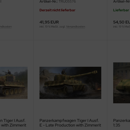
1
Artikel-Nr.:
TRU05576
Artikel-Nr.
Derzeit nicht lieferbar
Lieferbar
41,95 EUR
54,50 E
ndkosten
inkl. 19 % MwSt. zzgl.
Versandkosten
inkl. 19 % Mw
Tiger I Ausf.
Panzerkampfwagen Tiger I Ausf.
Panzerka
 with Zimmerit
E - Late Production with Zimmerit
1:35
- 1:35