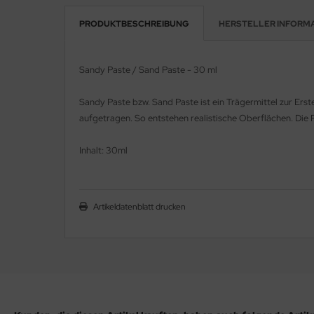
PRODUKTBESCHREIBUNG
HERSTELLER INFORM
e Field Model 1:35
rson Modelsport
bre Model - 1:35
assy Hobby
Sandy Paste / Sand Paste - 30 ml
ar Art / Glow 2B 1:35
MK
Sandy Paste bzw. Sand Paste ist ein Trägermittel zur Er
nstige Hersteller
aufgetragen. So entstehen realistische Oberflächen. Die
eatex
kom 1:35
s Werk
Inhalt: 30ml
miya 1:35
luxe Materials
Artikeldatenblatt drucken
under Model 1:35
ODELKITS
umpeter 1:35
agon Models
ezda 1:35
uard
behör Maßstab 1:35
ergreen Scale Models