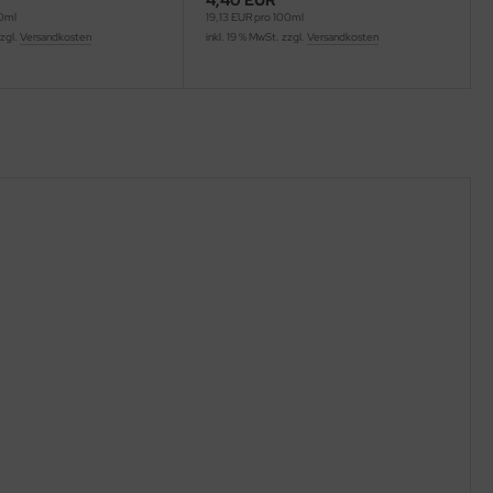
4,40 EUR
00ml
19,13 EUR pro 100ml
zzgl.
Versandkosten
inkl. 19 % MwSt. zzgl.
Versandkosten