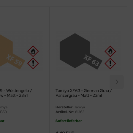
9 - Wüstengelb /
Tamiya XF63 - German Grau /
ow - Matt - 23ml
Panzergrau - Matt - 23ml
miya
Hersteller:
Tamiya
1359
Artikel-Nr.:
81363
bar
Sofort lieferbar