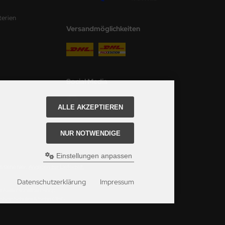
terien
Versandmöglichkeiten
Social Media
ALLE AKZEPTIEREN
NUR NOTWENDIGE
Einstellungen anpassen
 siehe hier:
Angaben zur Lieferzeit.
Datenschutzerklärung
Impressum
ei Axels Modellbau Shop.
u Shop Schulze & Sohn OHG