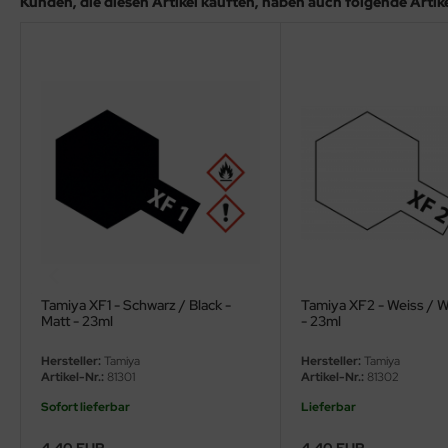
Kunden, die diesen Artikel kauften, haben auch folgende Artikel
ler
yhawk
rces of Valor / Waltersons
re Hobby
eedom Model Kits
jimi
ahleri
Tamiya XF1 - Schwarz / Black -
Tamiya XF2 - Weiss / W
Matt - 23ml
- 23ml
sPatch Models
Hersteller:
Tamiya
Hersteller:
Tamiya
cko Models
Artikel-Nr.:
81301
Artikel-Nr.:
81302
Sofort lieferbar
Lieferbar
ow2B