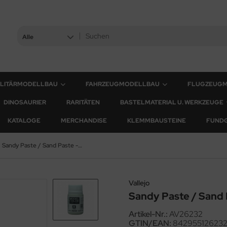
Alle
ILITÄRMODELLBAU
FAHRZEUGMODELLBAU
FLUGZEUG
DINOSAURIER
RARITÄTEN
BASTELMATERIAL U. WERKZEUGE
KATALOGE
MERCHANDISE
KLEMMBAUSTEINE
FUND
Sandy Paste / Sand Paste - 30 ml
Vallejo
Sandy Paste / Sand 
Artikel-Nr.:
AV26232
GTIN/EAN:
84295512623