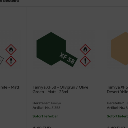
 bestellt:
hite - Matt
Tamiya XF58 - Olivgrün / Olive
Tamiya XF5
Green - Matt - 23ml
Desert Yell
Hersteller:
Tamiya
Hersteller:
Ta
Artikel-Nr.:
81358
Artikel-Nr.:
8
Sofort lieferbar
Sofort liefer