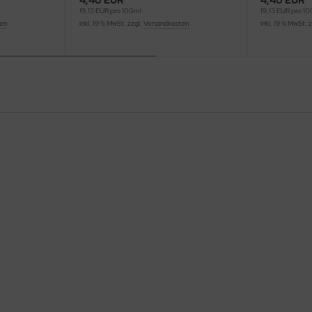
4,40 EUR
4,40 EUR
19,13 EUR pro 100ml
19,13 EUR pro 1
ten
inkl. 19 % MwSt. zzgl.
Versandkosten
inkl. 19 % MwSt. 