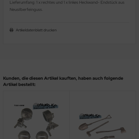
Lieferumfang: 1 x rechtes und 1 x linkes Heckwand- Endstück aus
ler
Neusilberfeinguss.
yhawk
Artikeldatenblatt drucken
rces of Valor / Waltersons
re Hobby
eedom Model Kits
jimi
Kunden, die diesen Artikel kauften, haben auch folgende
Artikel bestellt:
ahleri
sPatch Models
cko Models
ow2B