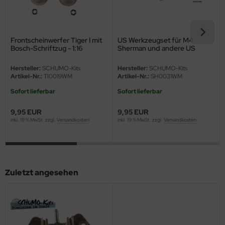
eat Wall Hobby
segawa
Frontscheinwerfer Tiger I mit
US Werkzeugset für M4
ller
Bosch-Schriftzug - 1:16
Sherman und andere US
Panzer
 Models
Hersteller:
SCHUMO-Kits
Hersteller:
SCHUMO-Kits
Artikel-Nr.:
TI0019WM
Artikel-Nr.:
SH0031WM
bby 2000
Sofort lieferbar
Sofort lieferbar
bby Boss
9,95 EUR
9,95 EUR
inkl. 19 % MwSt. zzgl.
Versandkosten
inkl. 19 % MwSt. zzgl.
Versandkosten
bby Craft
mbrol
Zuletzt angesehen
LOVE KIT
G Models
M