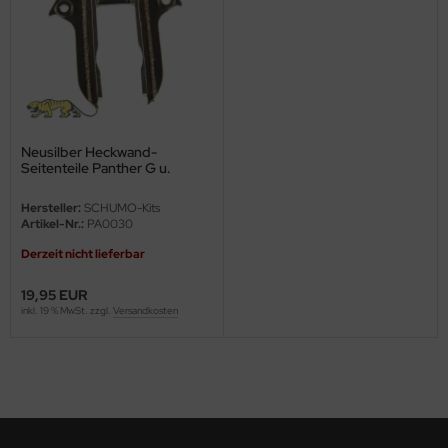
ini Model
leri
ata
Neusilber Heckwand-
O Collections
Seitenteile Panther G u.
Jagdpanther 1:16
NETIC
Hersteller:
SCHUMO-Kits
Artikel-Nr.:
PA0030
tty Hawk Model
Derzeit nicht lieferbar
tare
19,95 EUR
inkl. 19 % MwSt. zzgl.
Versandkosten
ick
gic Factory
ASTER