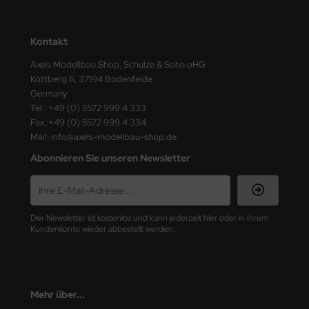
ster Box LTD
ster Tools
Kontakt
Axels Modellbau Shop, Schulze & Sohn oHG
ng Model
Kottberg 6, 37194 Bodenfelde
Germany
liput
Tel.: +49 (0) 5572 999 4 333
Fax.:+49 (0) 5572 999 4 334
niArt
Mail: info@axels-modellbau-shop.de
nicraft
Abonnieren Sie unseren Newsletter
rage Hobby
delcollect
Der Newsletter ist kostenlos und kann jederzeit hier oder in Ihrem
Kundenkonto wieder abbestellt werden.
ebius Models
PC
Mehr über...
. Hobby / Gunze Sangyo