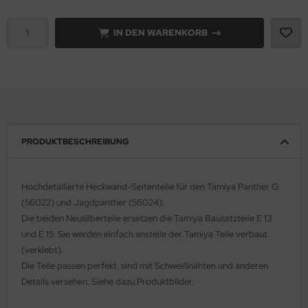
e Field Model 1:35
rson Modelsport
IN DEN WARENKORB
bre Model - 1:35
assy Hobby
ar Art / Glow 2B 1:35
MK
nstige Hersteller
eatex
PRODUKTBESCHREIBUNG
kom 1:35
s Werk
miya 1:35
luxe Materials
Hochdetailierte Heckwand-Seitenteile für den Tamiya Panther G
(56022) und Jagdpanther (56024).
under Model 1:35
ODELKITS
Die beiden Neusilberteile ersetzen die Tamiya Bausatzteile E 13
und E 15. Sie werden einfach anstelle der Tamiya Teile verbaut
umpeter 1:35
agon Models
(verklebt).
ezda 1:35
uard
Die Teile passen perfekt, sind mit Schweißnähten und anderen
Details versehen. Siehe dazu Produktbilder.
behör Maßstab 1:35
ergreen Scale Models