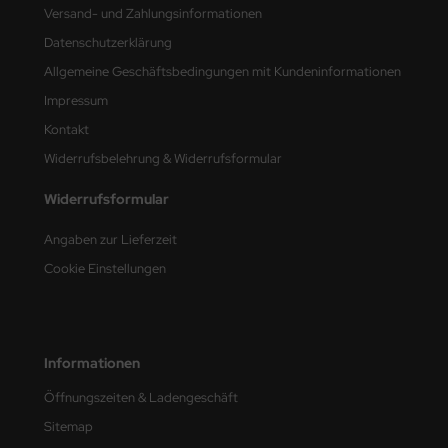
Versand- und Zahlungsinformationen
nu-Beemax
Datenschutzerklärung
Allgemeine Geschäftsbedingungen mit Kundeninformationen
nda-Hobby
Impressum
gasus Hobbies
Kontakt
Widerrufsbelehrung & Widerrufsformular
atz Nunu
Widerrufsformular
usmodel
Angaben zur Lieferzeit
ar Lights
Cookie Einstellungen
ntos Model
vell
Informationen
ich.Models
Öffnungszeiten & Ladengeschäft
den
Sitemap