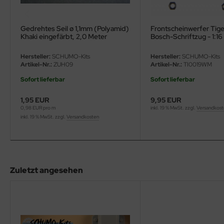
eat Wall Hobby
segawa
Gedrehtes Seil ø 1,1mm (Polyamid)
Frontscheinwerfer Tiger
Khaki eingefärbt, 2,0 Meter
Bosch-Schriftzug - 1:16
ller
Hersteller:
SCHUMO-Kits
Hersteller:
SCHUMO-Kits
Artikel-Nr.:
ZUH09
Artikel-Nr.:
TI0019WM
 Models
Sofort lieferbar
Sofort lieferbar
bby 2000
1,95 EUR
9,95 EUR
0,98 EUR pro m
inkl. 19 % MwSt. zzgl.
Versandkos
bby Boss
inkl. 19 % MwSt. zzgl.
Versandkosten
bby Craft
mbrol
Zuletzt angesehen
LOVE KIT
G Models
M