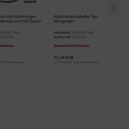
eil und Halterungen
Abschleppseilhalter Set
herman und M51 Super
Königstiger
CHUMO-Kits
Hersteller:
SCHUMO-Kits
H0027N
Artikel-Nr.:
KT0024
 lieferbar
Derzeit nicht lieferbar
73,74 EUR
zzgl.
Versandkosten
inkl. 19 % MwSt. zzgl.
Versandkosten