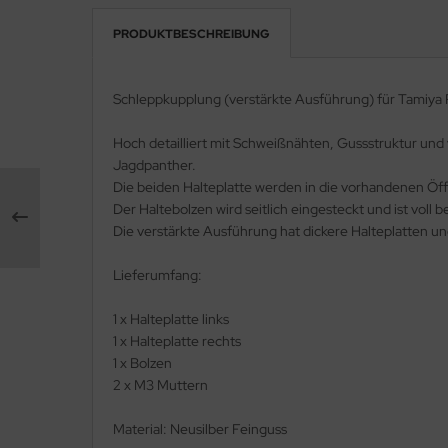
PRODUKTBESCHREIBUNG
e Field Model 1:35
rson Modelsport
bre Model - 1:35
assy Hobby
Schleppkupplung (verstärkte Ausführung) für Tamiya
ar Art / Glow 2B 1:35
MK
Hoch detailliert mit Schweißnähten, Gussstruktur und
Jagdpanther.
nstige Hersteller
eatex
Die beiden Halteplatte werden in die vorhandenen Öf
Der Haltebolzen wird seitlich eingesteckt und ist voll 
kom 1:35
s Werk
Die verstärkte Ausführung hat dickere Halteplatten 
miya 1:35
luxe Materials
Lieferumfang:
under Model 1:35
ODELKITS
1 x Halteplatte links
umpeter 1:35
1 x Halteplatte rechts
agon Models
1 x Bolzen
ezda 1:35
2 x M3 Muttern
uard
behör Maßstab 1:35
ergreen Scale Models
Material: Neusilber Feinguss