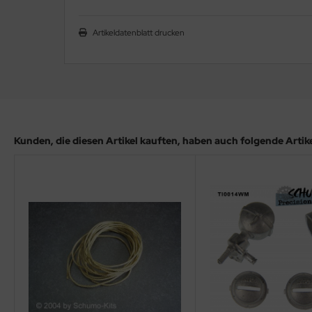
ler
Artikeldatenblatt drucken
yhawk
rces of Valor / Waltersons
re Hobby
eedom Model Kits
Kunden, die diesen Artikel kauften, haben auch folgende Artikel
jimi
ahleri
sPatch Models
cko Models
ow2B