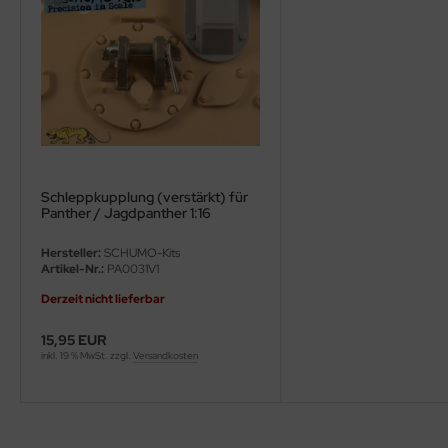
ini Model
leri
ata
O Collections
Schleppkupplung (verstärkt) für
NETIC
Panther / Jagdpanther 1:16
tty Hawk Model
Hersteller:
SCHUMO-Kits
Artikel-Nr.:
PA0031V1
tare
Derzeit nicht lieferbar
ick
15,95 EUR
inkl. 19 % MwSt. zzgl.
Versandkosten
gic Factory
ASTER