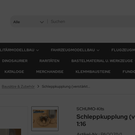
Alle
ILITÄRMODELLBAU
FAHRZEUGMODELLBAU
FLUGZEUG
DINOSAURIER
RARITÄTEN
BASTELMATERIAL U. WERKZEUGE
KATALOGE
MERCHANDISE
KLEMMBAUSTEINE
FUND
Bausätze & Zubehör
Schleppkupplung (verstärkt) für Panther / Jagdpanther 1:16
SCHUMO-Kits
Schleppkupplung (ve
1:16
Artikel-Nr.:
PA0031V1