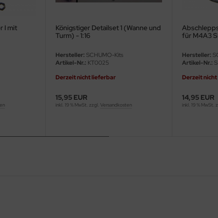
 I mit
Königstiger Detailset 1 (Wanne und
Abschlepps
Turm) - 1:16
für M4A3 S
Sherman
Hersteller:
SCHUMO-Kits
Hersteller:
S
Artikel-Nr.:
KT0025
Artikel-Nr.:
S
Derzeit nicht lieferbar
Derzeit nicht
15,95 EUR
14,95 EUR
ten
inkl. 19 % MwSt. zzgl.
Versandkosten
inkl. 19 % MwSt. 