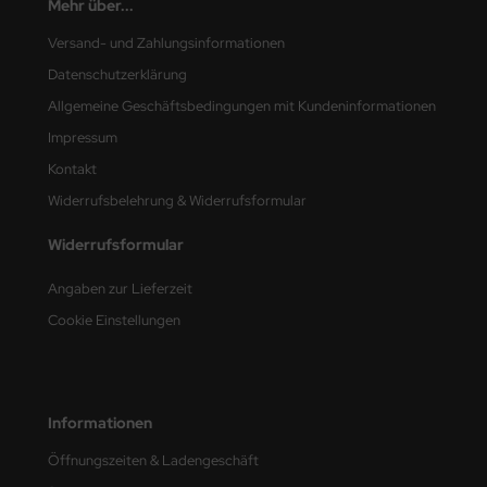
Mehr über...
nu-Beemax
Versand- und Zahlungsinformationen
Datenschutzerklärung
nda-Hobby
Allgemeine Geschäftsbedingungen mit Kundeninformationen
gasus Hobbies
Impressum
Kontakt
atz Nunu
Widerrufsbelehrung & Widerrufsformular
usmodel
Widerrufsformular
ar Lights
Angaben zur Lieferzeit
Cookie Einstellungen
ntos Model
vell
ich.Models
Informationen
Öffnungszeiten & Ladengeschäft
den