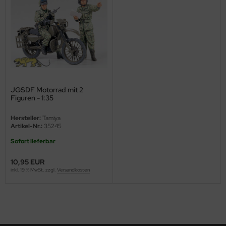
ini Model
leri
ata
O Collections
JGSDF Motorrad mit 2
Figuren - 1:35
NETIC
Hersteller:
Tamiya
tty Hawk Model
Artikel-Nr.:
35245
Sofort lieferbar
tare
10,95 EUR
ick
inkl. 19 % MwSt. zzgl.
Versandkosten
gic Factory
ASTER