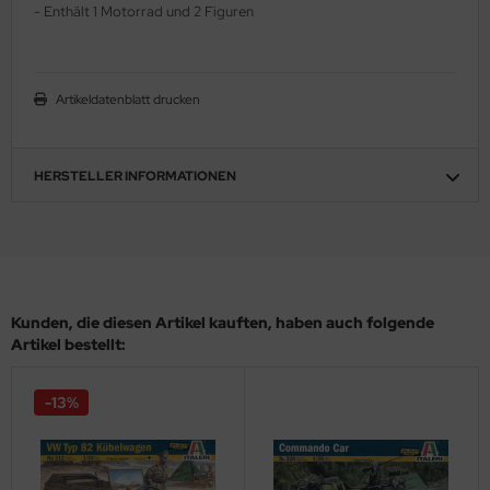
- Enthält 1 Motorrad und 2 Figuren
ler
yhawk
Artikeldatenblatt drucken
rces of Valor / Waltersons
re Hobby
HERSTELLER INFORMATIONEN
eedom Model Kits
jimi
ahleri
Kunden, die diesen Artikel kauften, haben auch folgende
Artikel bestellt:
sPatch Models
-13%
cko Models
ow2B