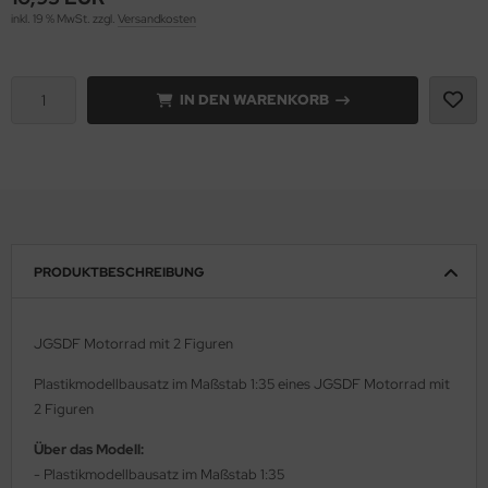
inkl. 19 % MwSt. zzgl.
Versandkosten
rson Modelsport
assy Hobby
IN DEN WARENKORB
MK
eatex
s Werk
PRODUKTBESCHREIBUNG
luxe Materials
ODELKITS
JGSDF Motorrad mit 2 Figuren
agon Models
Plastikmodellbausatz im Maßstab 1:35 eines JGSDF Motorrad mit
2 Figuren
uard
Über das Modell:
ergreen Scale Models
- Plastikmodellbausatz im Maßstab 1:35