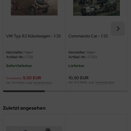
eat Wall Hobby
segawa
ller
VW Typ 82 Kübelwagen - 1:35
Commando Car - 1:35
 Models
bby 2000
Hersteller:
Italeri
Hersteller:
Italeri
Artikel-Nr.:
IT312
Artikel-Nr.:
IT320
bby Boss
Sofort lieferbar
Lieferbar
bby Craft
9,50 EUR
10,50 EUR
Sonderpreis
inkl. 19 % MwSt. zzgl.
Versandkosten
inkl. 19 % MwSt. zzgl.
Versandkosten
mbrol
LOVE KIT
Zuletzt angesehen
G Models
M