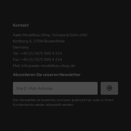
ster Box LTD
ster Tools
Kontakt
ng Model
Axels Modellbau Shop, Schulze & Sohn oHG
Kottberg 6, 37194 Bodenfelde
liput
Germany
Tel.: +49 (0) 5572 999 4 333
niArt
Fax.:+49 (0) 5572 999 4 334
Mail: info@axels-modellbau-shop.de
nicraft
Abonnieren Sie unseren Newsletter
rage Hobby
delcollect
Der Newsletter ist kostenlos und kann jederzeit hier oder in Ihrem
ebius Models
Kundenkonto wieder abbestellt werden.
PC
. Hobby / Gunze Sangyo