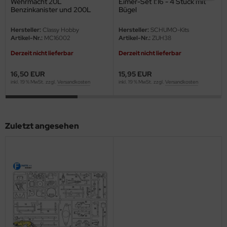
Wehrmacht 20L
Eimer-Set 1:16 - 4 Stück mit
eat Wall Hobby
Benzinkanister und 200L
Bügel
Benzinfässer Set - 1:16
segawa
Hersteller:
Classy Hobby
Hersteller:
SCHUMO-Kits
Artikel-Nr.:
MC16002
Artikel-Nr.:
ZUH38
ller
Derzeit nicht lieferbar
Derzeit nicht lieferbar
 Models
16,50 EUR
15,95 EUR
inkl. 19 % MwSt. zzgl.
Versandkosten
inkl. 19 % MwSt. zzgl.
Versandkosten
bby 2000
bby Boss
Zuletzt angesehen
bby Craft
mbrol
LOVE KIT
G Models
M