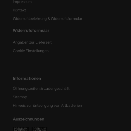
Impressum
Kontakt
nu-Beemax
Widerrufsbelehrung & Widerrufsformular
nda-Hobby
Widerrufsformular
gasus Hobbies
Angaben zur Lieferzeit
atz Nunu
Cookie Einstellungen
usmodel
ar Lights
Informationen
ntos Model
Öffnungszeiten & Ladengeschäft
Sitemap
vell
Hinweis zur Entsorgung von Altbatterien
ich.Models
Auszeichnungen
den