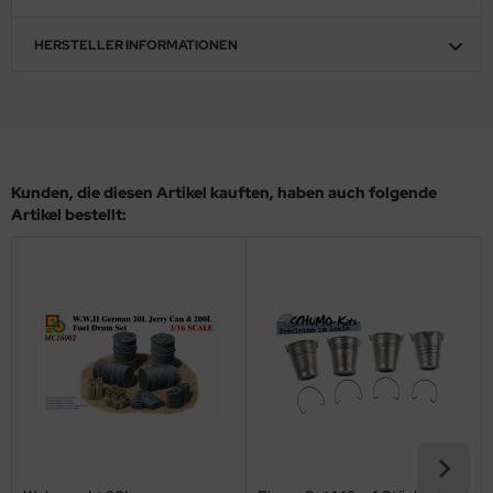
ler
HERSTELLER INFORMATIONEN
yhawk
rces of Valor / Waltersons
re Hobby
Kunden, die diesen Artikel kauften, haben auch folgende
Artikel bestellt:
eedom Model Kits
jimi
ahleri
sPatch Models
cko Models
ow2B