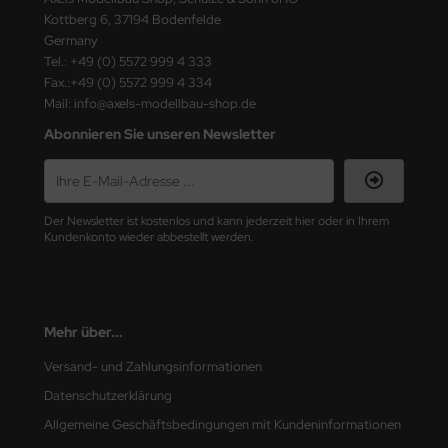
ster Box LTD
Kottberg 6, 37194 Bodenfelde
Germany
ster Tools
Tel.: +49 (0) 5572 999 4 333
Fax.:+49 (0) 5572 999 4 334
ng Model
Mail: info@axels-modellbau-shop.de
Abonnieren Sie unseren Newsletter
liput
niArt
Der Newsletter ist kostenlos und kann jederzeit hier oder in Ihrem
nicraft
Kundenkonto wieder abbestellt werden.
rage Hobby
delcollect
Mehr über...
ebius Models
Versand- und Zahlungsinformationen
Datenschutzerklärung
PC
Allgemeine Geschäftsbedingungen mit Kundeninformationen
. Hobby / Gunze Sangyo