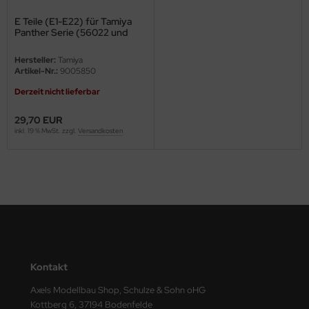
E Teile (E1-E22) für Tamiya
ini Model
Panther Serie (56022 und
56024) 1:16
leri
Hersteller:
Tamiya
Artikel-Nr.:
9005850
ata
Derzeit nicht lieferbar
O Collections
29,70 EUR
inkl. 19 % MwSt. zzgl.
Versandkosten
NETIC
tty Hawk Model
tare
ick
gic Factory
Kontakt
ASTER
Axels Modellbau Shop, Schulze & Sohn oHG
Kottberg 6, 37194 Bodenfelde