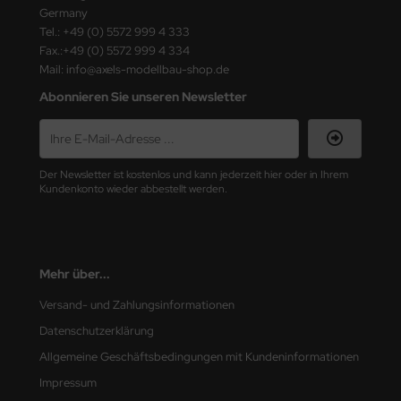
ster Box LTD
Germany
Tel.: +49 (0) 5572 999 4 333
ster Tools
Fax.:+49 (0) 5572 999 4 334
Mail: info@axels-modellbau-shop.de
ng Model
Abonnieren Sie unseren Newsletter
liput
niArt
Der Newsletter ist kostenlos und kann jederzeit hier oder in Ihrem
Kundenkonto wieder abbestellt werden.
nicraft
rage Hobby
Mehr über...
delcollect
Versand- und Zahlungsinformationen
ebius Models
Datenschutzerklärung
Allgemeine Geschäftsbedingungen mit Kundeninformationen
PC
Impressum
. Hobby / Gunze Sangyo