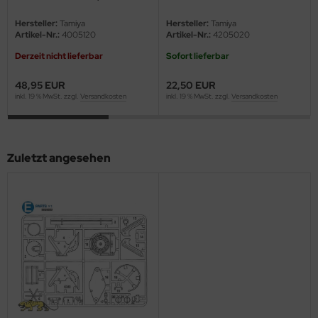
eat Wall Hobby
56024)
Hersteller:
Tamiya
Hersteller:
Tamiya
segawa
Artikel-Nr.:
4005120
Artikel-Nr.:
4205020
Derzeit nicht lieferbar
Sofort lieferbar
ller
48,95 EUR
22,50 EUR
 Models
inkl. 19 % MwSt. zzgl.
Versandkosten
inkl. 19 % MwSt. zzgl.
Versandkosten
bby 2000
Zuletzt angesehen
bby Boss
bby Craft
mbrol
LOVE KIT
G Models
M