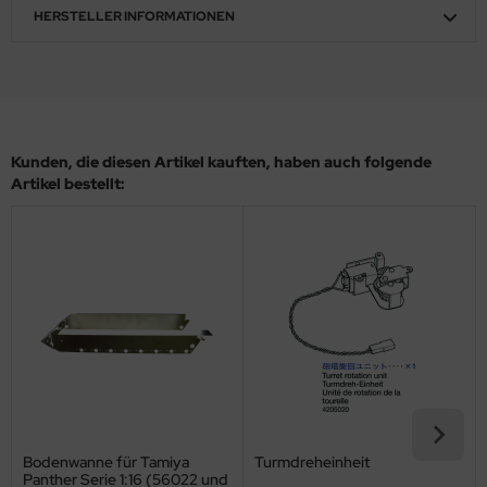
HERSTELLER INFORMATIONEN
ler
yhawk
rces of Valor / Waltersons
Kunden, die diesen Artikel kauften, haben auch folgende
re Hobby
Artikel bestellt:
eedom Model Kits
jimi
ahleri
sPatch Models
cko Models
ow2B
Bodenwanne für Tamiya
Turmdreheinheit
Panther Serie 1:16 (56022 und