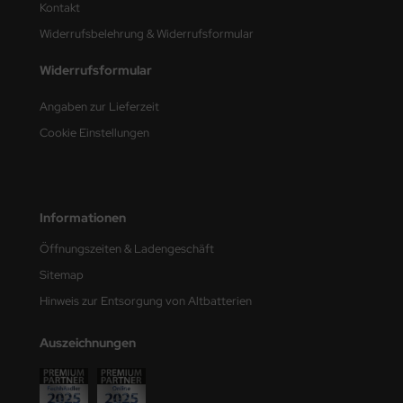
Kontakt
Widerrufsbelehrung & Widerrufsformular
nu-Beemax
Widerrufsformular
nda-Hobby
Angaben zur Lieferzeit
gasus Hobbies
Cookie Einstellungen
atz Nunu
usmodel
Informationen
ar Lights
Öffnungszeiten & Ladengeschäft
ntos Model
Sitemap
Hinweis zur Entsorgung von Altbatterien
vell
Auszeichnungen
ich.Models
den