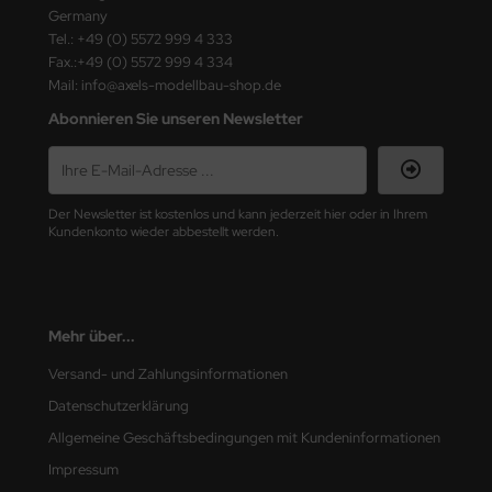
ster Box LTD
Germany
Tel.: +49 (0) 5572 999 4 333
ster Tools
Fax.:+49 (0) 5572 999 4 334
Mail: info@axels-modellbau-shop.de
ng Model
Abonnieren Sie unseren Newsletter
liput
niArt
Der Newsletter ist kostenlos und kann jederzeit hier oder in Ihrem
Kundenkonto wieder abbestellt werden.
nicraft
rage Hobby
Mehr über...
delcollect
Versand- und Zahlungsinformationen
ebius Models
Datenschutzerklärung
Allgemeine Geschäftsbedingungen mit Kundeninformationen
PC
Impressum
. Hobby / Gunze Sangyo