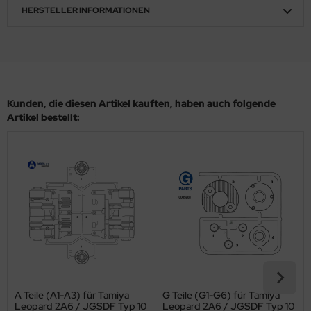
HERSTELLER INFORMATIONEN
ler
yhawk
rces of Valor / Waltersons
Kunden, die diesen Artikel kauften, haben auch folgende
re Hobby
Artikel bestellt:
eedom Model Kits
jimi
ahleri
sPatch Models
cko Models
ow2B
A Teile (A1-A3) für Tamiya
G Teile (G1-G6) für Tamiya
Leopard 2A6 / JGSDF Typ 10
Leopard 2A6 / JGSDF Typ 10