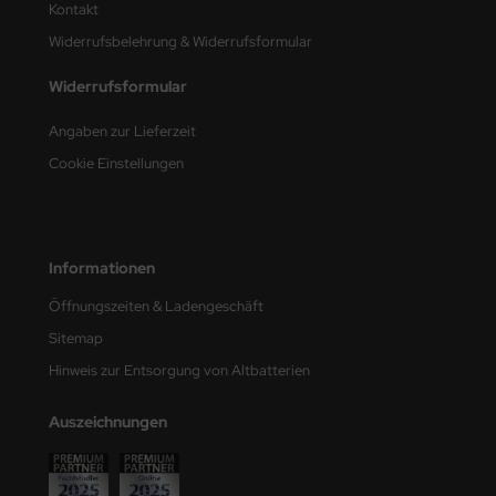
Kontakt
Widerrufsbelehrung & Widerrufsformular
nu-Beemax
Widerrufsformular
nda-Hobby
Angaben zur Lieferzeit
gasus Hobbies
Cookie Einstellungen
atz Nunu
usmodel
Informationen
ar Lights
Öffnungszeiten & Ladengeschäft
ntos Model
Sitemap
Hinweis zur Entsorgung von Altbatterien
vell
Auszeichnungen
ich.Models
den