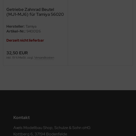
Getriebe Zahnrad Beutel
ini Model
(MJ1-MJ6) für Tamiya 56020
1:16
leri
Hersteller:
Tamiya
Artikel-Nr.:
9400126
ata
Derzeit nicht lieferbar
O Collections
32,50 EUR
inkl. 19 % MwSt. zzgl.
Versandkosten
NETIC
tty Hawk Model
tare
ick
gic Factory
Kontakt
ASTER
Axels Modellbau Shop, Schulze & Sohn oHG
Kottberg 6, 37194 Bodenfelde