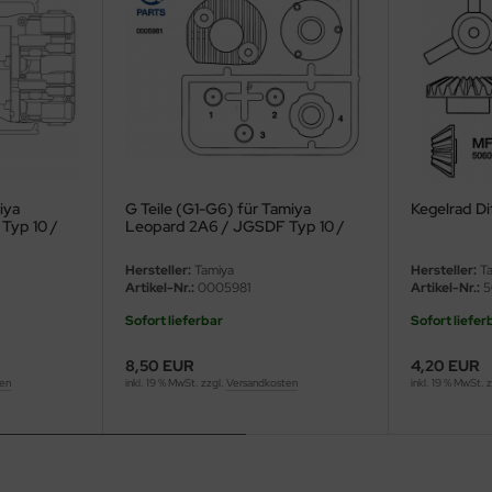
iya
G Teile (G1-G6) für Tamiya
Kegelrad Di
Typ 10 /
Leopard 2A6 / JGSDF Typ 10 /
d 2A7V -
M1A2 Abrams / Leopard 2A7V -
1:16
Hersteller:
Tamiya
Hersteller:
Ta
Artikel-Nr.:
0005981
Artikel-Nr.:
5
Sofort lieferbar
Sofort liefer
8,50 EUR
4,20 EUR
ten
inkl. 19 % MwSt. zzgl.
Versandkosten
inkl. 19 % MwSt. 