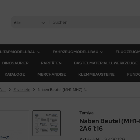
Alle
ILITÄRMODELLBAU
FAHRZEUGMODELLBAU
FLUGZEUG
DINOSAURIER
RARITÄTEN
BASTELMATERIAL U. WERKZEUGE
KATALOGE
MERCHANDISE
KLEMMBAUSTEINE
FUND
Leopard 2A6 & Leopard 2A7V
Ersatzteile
Naben Beutel (MH1-MH7) für Tamiya Leopard 2A6 1:16
Tamiya
Naben Beutel (MH1-
2A6 1:16
Artikel-Nr.:
9400129