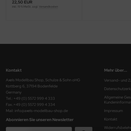
22,50 EUR
inkl. 19 % MwSt. zzgl.
Versandkosten
ini Model
leri
ata
O Collections
NETIC
Kontakt
Mehr über...
tty Hawk Model
Axels Modellbau Shop, Schulze & Sohn oHG
Versand- und Z
tare
Kottberg 6, 37194 Bodenfelde
Datenschutzerk
Germany
ick
Allgemeine Ges
Tel.: +49 (0) 5572 999 4 333
Kundeninforma
Fax.:+49 (0) 5572 999 4 334
gic Factory
Mail: info@axels-modellbau-shop.de
Impressum
Kontakt
Abonnieren Sie unseren Newsletter
ASTER
Widerrufsbeleh