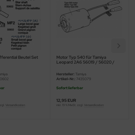
fferential Beutel Set
Motor Typ 540 für Tamiya
Leopard 2A6 56019 / 56020 /
Leopard 2A7V 56046 / 56047 -
1:16
miya
Hersteller:
Tamiya
0602
Artikel-Nr.:
7435079
bar
Sofort lieferbar
12,95 EUR
zzgl.
Versandkosten
inkl. 19 % MwSt. zzgl.
Versandkosten