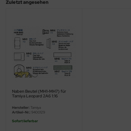
eat Wall Hobby
Zuletzt angesehen
segawa
ller
 Models
bby 2000
bby Boss
bby Craft
mbrol
Naben Beutel (MH1-MH7) für
Tamiya Leopard 2A6 1:16
LOVE KIT
Hersteller:
Tamiya
Artikel-Nr.:
9400129
G Models
Sofort lieferbar
M