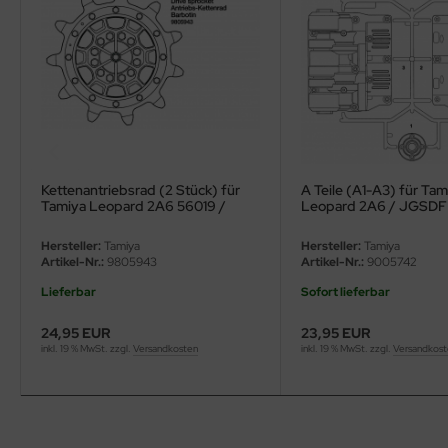
ler
yhawk
rces of Valor / Waltersons
re Hobby
Kettenantriebsrad (2 Stück) für
A Teile (A1-A3) für Tam
eedom Model Kits
Tamiya Leopard 2A6 56019 /
Leopard 2A6 / JGSDF 
56020 - 1:16
M1A2 Abrams / Leopar
1:16
jimi
Hersteller:
Tamiya
Hersteller:
Tamiya
Artikel-Nr.:
9805943
Artikel-Nr.:
9005742
ahleri
Lieferbar
Sofort lieferbar
sPatch Models
24,95 EUR
23,95 EUR
inkl. 19 % MwSt. zzgl.
Versandkosten
inkl. 19 % MwSt. zzgl.
Versandkos
cko Models
ow2B