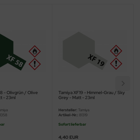
 - Olivgrün / Olive
Tamiya XF19 - Himmel-Grau / Sky
t - 23ml
Grey - Matt - 23ml
miya
Hersteller:
Tamiya
1358
Artikel-Nr.:
81319
bar
Sofort lieferbar
4,40 EUR