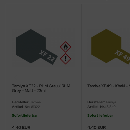
ler
yhawk
rces of Valor / Waltersons
re Hobby
eedom Model Kits
jimi
ahleri
Tamiya XF22 - RLM Grau / RLM
Tamiya XF49 - Khaki - 
Grey - Matt - 23ml
sPatch Models
Hersteller:
Tamiya
Hersteller:
Tamiya
cko Models
Artikel-Nr.:
81322
Artikel-Nr.:
81349
Sofort lieferbar
Sofort lieferbar
ow2B
4,40 EUR
4,40 EUR