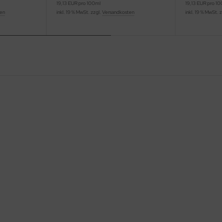
19,13 EUR pro 100ml
19,13 EUR pro 1
ten
inkl. 19 % MwSt. zzgl.
Versandkosten
inkl. 19 % MwSt. 