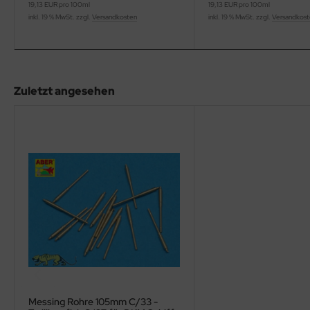
eat Wall Hobby
19,13 EUR pro 100ml
19,13 EUR pro 100ml
inkl. 19 % MwSt. zzgl.
Versandkosten
inkl. 19 % MwSt. zzgl.
Versandkos
segawa
ller
Zuletzt angesehen
 Models
bby 2000
bby Boss
bby Craft
mbrol
LOVE KIT
G Models
Messing Rohre 105mm C/33 -
M