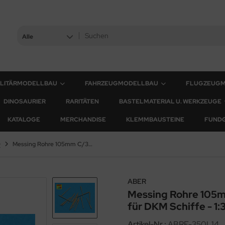
Alle
ILITÄRMODELLBAU
FAHRZEUGMODELLBAU
FLUGZEUG
DINOSAURIER
RARITÄTEN
BASTELMATERIAL U. WERKZEUGE
KATALOGE
MERCHANDISE
KLEMMBAUSTEINE
FUND
0
Messing Rohre 105mm C/33 - Zwillingsflak C/37 für DKM Schiffe - 1:350
ABER
Messing Rohre 105mm
für DKM Schiffe - 1:
Artikel-Nr.:
ABRE-350L14