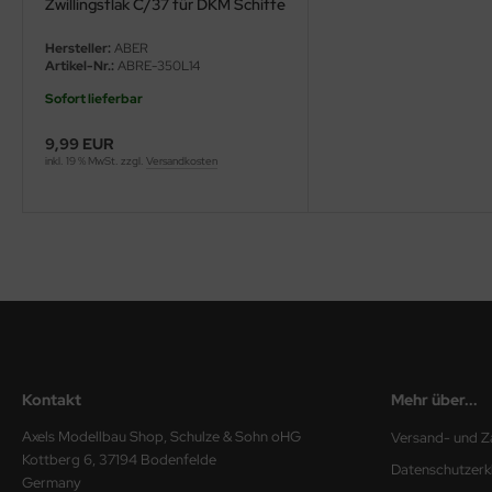
Zwillingsflak C/37 für DKM Schiffe
- 1:350
ini Model
Hersteller:
ABER
Artikel-Nr.:
ABRE-350L14
leri
Sofort lieferbar
ata
9,99 EUR
inkl. 19 % MwSt. zzgl.
Versandkosten
O Collections
NETIC
tty Hawk Model
tare
ick
Kontakt
Mehr über...
gic Factory
Axels Modellbau Shop, Schulze & Sohn oHG
Versand- und Z
ASTER
Kottberg 6, 37194 Bodenfelde
Datenschutzerk
Germany