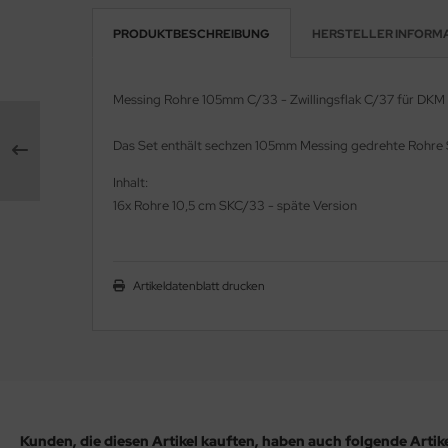
PRODUKTBESCHREIBUNG
HERSTELLER INFORM
e Field Model 1:35
rson Modelsport
bre Model - 1:35
assy Hobby
Messing Rohre 105mm C/33 - Zwillingsflak C/37 für DKM 
ar Art / Glow 2B 1:35
MK
Das Set enthält sechzen 105mm Messing gedrehte Rohre S
nstige Hersteller
eatex
Inhalt:
16x Rohre 10,5 cm SKC/33 - späte Version
kom 1:35
s Werk
miya 1:35
luxe Materials
Artikeldatenblatt drucken
under Model 1:35
ODELKITS
umpeter 1:35
agon Models
ezda 1:35
uard
behör Maßstab 1:35
ergreen Scale Models
Kunden, die diesen Artikel kauften, haben auch folgende Artikel