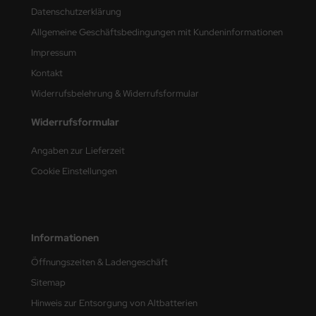
Datenschutzerklärung
nu-Beemax
Allgemeine Geschäftsbedingungen mit Kundeninformationen
Impressum
nda-Hobby
Kontakt
gasus Hobbies
Widerrufsbelehrung & Widerrufsformular
atz Nunu
Widerrufsformular
usmodel
Angaben zur Lieferzeit
Cookie Einstellungen
ar Lights
ntos Model
Informationen
vell
Öffnungszeiten & Ladengeschäft
ich.Models
Sitemap
den
Hinweis zur Entsorgung von Altbatterien