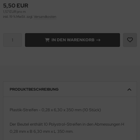
5,50 EUR
1,57 EUR pro m
e Field Model 1:35
rson Modelsport
inkl. 19 % MwSt. zzgl.
Versandkosten
bre Model - 1:35
assy Hobby
ar Art / Glow 2B 1:35
IN DEN WARENKORB
MK
nstige Hersteller
eatex
kom 1:35
s Werk
miya 1:35
luxe Materials
PRODUKTBESCHREIBUNG
under Model 1:35
ODELKITS
umpeter 1:35
agon Models
Plastik-Streifen - 0,28 x 6,30 x 350 mm (10 Stück)
ezda 1:35
uard
Der Beutel enthält 10 Polystrol-Streifen in den Abmessungen H
0,28 mm x B 6,30 mm x L 350 mm.
behör Maßstab 1:35
ergreen Scale Models