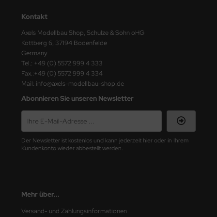
ster Box LTD
Kontakt
ster Tools
Axels Modellbau Shop, Schulze & Sohn oHG
Kottberg 6, 37194 Bodenfelde
ng Model
Germany
Tel.: +49 (0) 5572 999 4 333
liput
Fax.:+49 (0) 5572 999 4 334
Mail: info@axels-modellbau-shop.de
niArt
Abonnieren Sie unseren Newsletter
nicraft
rage Hobby
Der Newsletter ist kostenlos und kann jederzeit hier oder in Ihrem
Kundenkonto wieder abbestellt werden.
delcollect
ebius Models
PC
Mehr über...
Versand- und Zahlungsinformationen
. Hobby / Gunze Sangyo