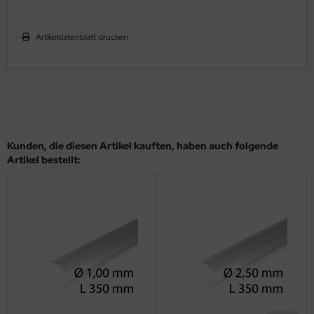
ler
Artikeldatenblatt drucken
yhawk
rces of Valor / Waltersons
re Hobby
eedom Model Kits
Kunden, die diesen Artikel kauften, haben auch folgende
Artikel bestellt:
jimi
ahleri
sPatch Models
cko Models
ow2B