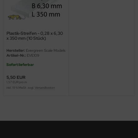
ini Model
leri
Plastik-Streifen - 0,28 x 6,30
ata
x 350 mm (10 Stück)
O Collections
Hersteller:
Evergreen Scale Models
Artikel-Nr.:
EVE109
NETIC
Sofort lieferbar
tty Hawk Model
5,50 EUR
1,57 EUR pro m
inkl. 19 % MwSt. zzgl.
Versandkosten
tare
ick
gic Factory
ASTER