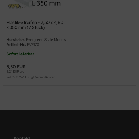
ini Model
Plastik-Streifen - 2,50 x 4,80
leri
x 350 mm (7 Stück)
ata
Hersteller:
Evergreen Scale Models
Artikel-Nr.:
EVE178
O Collections
Sofort lieferbar
NETIC
5,50 EUR
2,24 EUR pro m
tty Hawk Model
inkl. 19 % MwSt. zzgl.
Versandkosten
tare
ick
gic Factory
ASTER
Kontakt