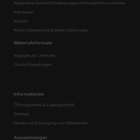
Allgemeine Geschäftsbedingungen mit Kundeninformationen
nu-Beemax
Impressum
Kontakt
nda-Hobby
Widerrufsbelehrung & Widerrufsformular
gasus Hobbies
Widerrufsformular
atz Nunu
Angaben zur Lieferzeit
Cookie Einstellungen
usmodel
ar Lights
ntos Model
Informationen
Öffnungszeiten & Ladengeschäft
vell
Sitemap
ich.Models
Hinweis zur Entsorgung von Altbatterien
den
Auszeichnungen