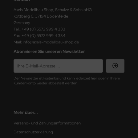
ster Box LTD
Axels Modellbau Shop, Schulze & Sohn oHG
Kottberg 6, 37194 Bodenfelde
ster Tools
Germany
Tel.: +49 (0) 5572 999 4 333
ng Model
Fax.:+49 (0) 5572 999 4 334
Mail: info@axels-modellbau-shop.de
liput
Abonnieren Sie unseren Newsletter
niArt
nicraft
Der Newsletter ist kostenlos und kann jederzeit hier oder in Ihrem
Kundenkonto wieder abbestellt werden.
rage Hobby
delcollect
ebius Models
Mehr über...
Versand- und Zahlungsinformationen
PC
Datenschutzerklärung
. Hobby / Gunze Sangyo