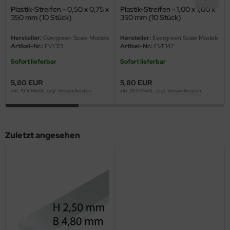
eat Wall Hobby
Plastik-Streifen - 0,50 x 0,75 x
Plastik-Streifen - 1,00 x 1,00 x
350 mm (10 Stück)
350 mm (10 Stück)
segawa
Hersteller:
Evergreen Scale Models
Hersteller:
Evergreen Scale Models
Artikel-Nr.:
EVE121
Artikel-Nr.:
EVE142
ller
Sofort lieferbar
Sofort lieferbar
 Models
5,80 EUR
5,80 EUR
bby 2000
inkl. 19 % MwSt. zzgl.
Versandkosten
inkl. 19 % MwSt. zzgl.
Versandkosten
bby Boss
Zuletzt angesehen
bby Craft
mbrol
LOVE KIT
G Models
M