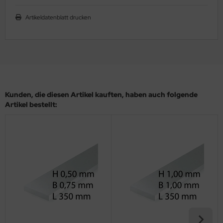
ler
Artikeldatenblatt drucken
yhawk
rces of Valor / Waltersons
re Hobby
Kunden, die diesen Artikel kauften, haben auch folgende
eedom Model Kits
Artikel bestellt:
jimi
ahleri
sPatch Models
cko Models
ow2B