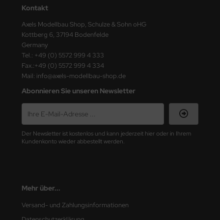
ster Box LTD
Kontakt
Axels Modellbau Shop, Schulze & Sohn oHG
ster Tools
Kottberg 6, 37194 Bodenfelde
Germany
ng Model
Tel.: +49 (0) 5572 999 4 333
Fax.:+49 (0) 5572 999 4 334
liput
Mail: info@axels-modellbau-shop.de
Abonnieren Sie unseren Newsletter
niArt
nicraft
rage Hobby
Der Newsletter ist kostenlos und kann jederzeit hier oder in Ihrem
Kundenkonto wieder abbestellt werden.
delcollect
ebius Models
Mehr über...
PC
Versand- und Zahlungsinformationen
. Hobby / Gunze Sangyo
Datenschutzerklärung