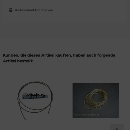
ler
Artikeldatenblatt drucken
yhawk
rces of Valor / Waltersons
re Hobby
Kunden, die diesen Artikel kauften, haben auch folgende
eedom Model Kits
Artikel bestellt:
jimi
ahleri
sPatch Models
cko Models
ow2B