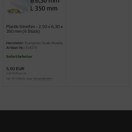
ini Model
leri
Plastik-Streifen - 2,50 x 6,30 x
350 mm (6 Stück)
ata
Hersteller:
Evergreen Scale Models
O Collections
Artikel-Nr.:
EVE179
Sofort lieferbar
NETIC
5,50 EUR
tty Hawk Model
2,62 EUR pro m
inkl. 19 % MwSt. zzgl.
Versandkosten
tare
ick
gic Factory
ASTER