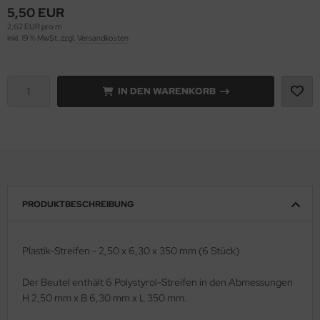
5,50 EUR
2,62 EUR pro m
e Field Model 1:35
rson Modelsport
inkl. 19 % MwSt. zzgl.
Versandkosten
bre Model - 1:35
assy Hobby
ar Art / Glow 2B 1:35
IN DEN WARENKORB
MK
nstige Hersteller
eatex
kom 1:35
s Werk
miya 1:35
luxe Materials
PRODUKTBESCHREIBUNG
under Model 1:35
ODELKITS
umpeter 1:35
agon Models
Plastik-Streifen - 2,50 x 6,30 x 350 mm (6 Stück)
ezda 1:35
uard
Der Beutel enthält 6 Polystyrol-Streifen in den Abmessungen
H 2,50 mm x B 6,30 mm x L 350 mm.
behör Maßstab 1:35
ergreen Scale Models