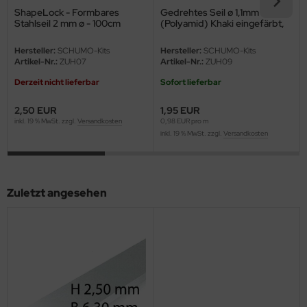
eat Wall Hobby
ShapeLock - Formbares
Gedrehtes Seil ø 1,1mm
Stahlseil 2 mm ø - 100cm
(Polyamid) Khaki eingefärbt,
segawa
2,0 Meter
Hersteller:
SCHUMO-Kits
Hersteller:
SCHUMO-Kits
Artikel-Nr.:
ZUH07
Artikel-Nr.:
ZUH09
ller
Derzeit nicht lieferbar
Sofort lieferbar
 Models
2,50 EUR
1,95 EUR
bby 2000
inkl. 19 % MwSt. zzgl.
Versandkosten
0,98 EUR pro m
inkl. 19 % MwSt. zzgl.
Versandkosten
bby Boss
bby Craft
Zuletzt angesehen
mbrol
LOVE KIT
G Models
M