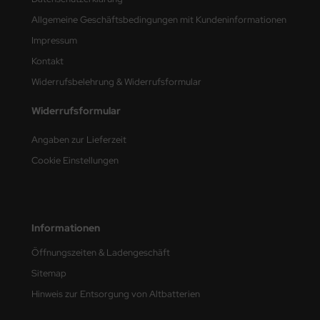
Allgemeine Geschäftsbedingungen mit Kundeninformationen
nu-Beemax
Impressum
nda-Hobby
Kontakt
Widerrufsbelehrung & Widerrufsformular
gasus Hobbies
Widerrufsformular
atz Nunu
Angaben zur Lieferzeit
usmodel
Cookie Einstellungen
ar Lights
ntos Model
Informationen
vell
Öffnungszeiten & Ladengeschäft
ich.Models
Sitemap
Hinweis zur Entsorgung von Altbatterien
den