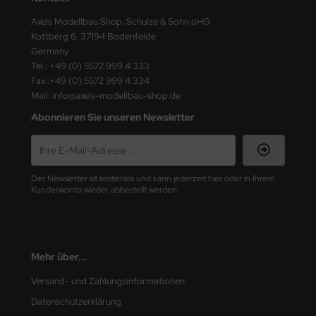
ster Box LTD
Axels Modellbau Shop, Schulze & Sohn oHG
Kottberg 6, 37194 Bodenfelde
ster Tools
Germany
Tel.: +49 (0) 5572 999 4 333
ng Model
Fax.:+49 (0) 5572 999 4 334
Mail: info@axels-modellbau-shop.de
liput
Abonnieren Sie unseren Newsletter
niArt
nicraft
Der Newsletter ist kostenlos und kann jederzeit hier oder in Ihrem
Kundenkonto wieder abbestellt werden.
rage Hobby
delcollect
ebius Models
Mehr über...
Versand- und Zahlungsinformationen
PC
Datenschutzerklärung
. Hobby / Gunze Sangyo