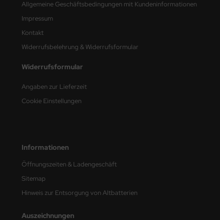
Allgemeine Geschäftsbedingungen mit Kundeninformationen
Impressum
nu-Beemax
Kontakt
nda-Hobby
Widerrufsbelehrung & Widerrufsformular
gasus Hobbies
Widerrufsformular
atz Nunu
Angaben zur Lieferzeit
Cookie Einstellungen
usmodel
ar Lights
ntos Model
Informationen
Öffnungszeiten & Ladengeschäft
vell
Sitemap
ich.Models
Hinweis zur Entsorgung von Altbatterien
den
Auszeichnungen