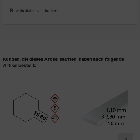
ler
Artikeldatenblatt drucken
yhawk
rces of Valor / Waltersons
re Hobby
Kunden, die diesen Artikel kauften, haben auch folgende
eedom Model Kits
Artikel bestellt:
jimi
ahleri
sPatch Models
cko Models
ow2B