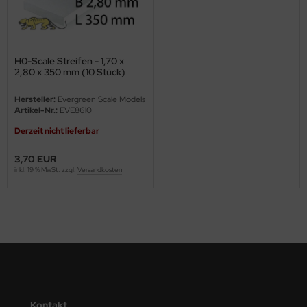
ini Model
leri
H0-Scale Streifen - 1,70 x
2,80 x 350 mm (10 Stück)
ata
Hersteller:
Evergreen Scale Models
O Collections
Artikel-Nr.:
EVE8610
Derzeit nicht lieferbar
NETIC
3,70 EUR
tty Hawk Model
inkl. 19 % MwSt. zzgl.
Versandkosten
tare
ick
gic Factory
ASTER
Kontakt