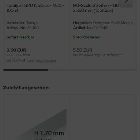
eat Wall Hobby
Tamiya TS80 Klarlack - Matt -
H0-Scale Streifen - 1,10 x 2,80
100ml
x 350 mm (10 Stück)
segawa
Hersteller:
Tamiya
Hersteller:
Evergreen Scale Models
Artikel-Nr.:
85080
Artikel-Nr.:
EVE8410
ller
Sofort lieferbar
Sofort lieferbar
 Models
9,50 EUR
5,50 EUR
95,00 EUR pro 1l
inkl. 19 % MwSt. zzgl.
Versandkosten
bby 2000
inkl. 19 % MwSt. zzgl.
Versandkosten
bby Boss
bby Craft
Zuletzt angesehen
mbrol
LOVE KIT
G Models
M